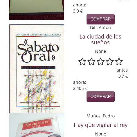
ahora:
Infantil y juvenil. Nuevo!!
3,9 €
COMPRAR
Infantil y juvenil. Nuevo!!!
Gill, Anton
Informática
La ciudad de los
sueños
Literatura fantástica
None
Literatura hispanoamericana
antes
Local
3,7 €
ahora:
Mafia y espionaje
2,405 €
COMPRAR
Matemáticas
Medicina
Muñoz, Pedro
Hay que vigilar al rey
Música
None