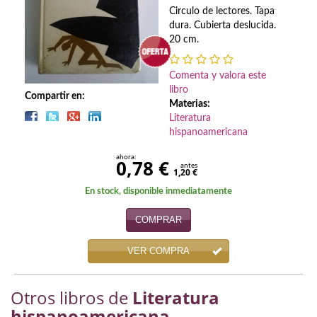
Biografías
Circulo de lectores. Tapa
dura. Cubierta deslucida.
Ciencia ficción
20 cm.
Cine
Comenta y valora este
Cocina
libro
Compartir en:
Materias:
Literatura
Cómic
hispanoamericana
Cuentos y relatos
ahora:
0,78 €
antes
1,20 €
Deportes
En stock, disponible inmediatamente
Derecho
COMPRAR
Discos deVinilo. LP
VER COMPRA
Divulgación científica
Otros libros de
Literatura
DVD
hispanoamericana