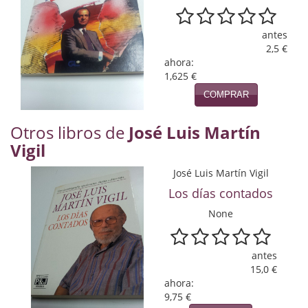
Naturaleza
Novela Extranjera
antes
2,5 €
Novela fantástica
ahora:
1,625 €
Novela histórica
COMPRAR
Novela negra
Otros libros de
José Luis Martín
Vigil
Novela romántica
José Luis Martín Vigil
Otros idiomas
Los días contados
Papás, Mamás, bebés...
None
Papás, Mamás, Bebés...
antes
Papás, Mamás, Bebés…
15,0 €
ahora:
Poesía
9,75 €