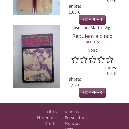
9,0 €
ahora:
Viajes
5,85 €
COMPRAR
Viajesç
José Luis Martín Vigil
Requiem a cinco
voces
None
antes
0,8 €
ahora:
0,52 €
COMPRAR
Libros
Marcas
Novedades
Proveedores
Ofertas
Noticias