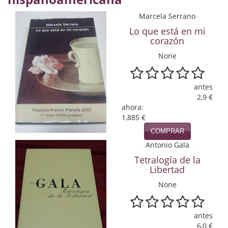
Economía
Marcela Serrano
Lo que está en mi
Enciclopedias
corazón
Ensayo
None
Ensayo literario
antes
Filosofía
2,9 €
ahora:
Física y Química
1,885 €
COMPRAR
Física y química
Antonio Gala
Guerra Civil Española
Tetralogía de la
Libertad
Historia
None
historia
antes
Infantil y juvenil
6,0 €