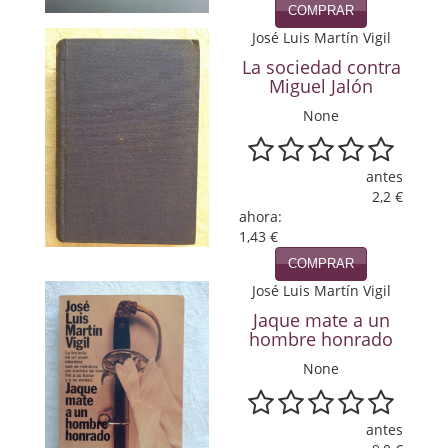
COMPRAR
Política
José Luis Martín Vigil
Psicología. Educación
La sociedad contra
Miguel Jalón
Religión
None
Revistas
antes
Segunda Guerra Mundial
2,2 €
ahora:
Sobre Madrid
1,43 €
COMPRAR
Teatro
José Luis Martín Vigil
Tema Local
Jaque mate a un
hombre honrado
Terror
None
Terrorismo
antes
Varios