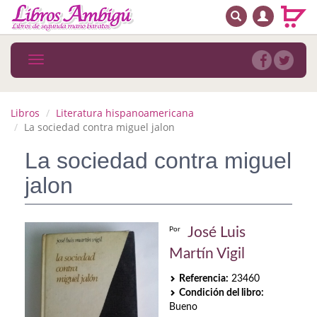
BUSCAR
MENÚ PRINCIPAL
Libros
Toggle
navigation
Novedades
Notícias
Libros
Literatura hispanoamericana
La sociedad contra miguel jalon
MATERIAS
La sociedad contra miguel
Arte
jalon
Astrología. Ocultismo
Autoayuda. Conocimiento personal
José Luis
Por
Martín Vigil
Autoayuda. Crecimiento personal
Referencia:
23460
Biografía
Condición del libro:
Bueno