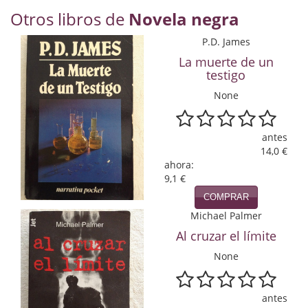
Economía
Otros libros de
Novela negra
Enciclopedias
P.D. James
La muerte de un
Ensayo
testigo
None
Ensayo literario
Filosofía
antes
14,0 €
Física y Química
ahora:
9,1 €
Física y química
COMPRAR
Guerra Civil Española
Michael Palmer
Al cruzar el límite
Historia
None
historia
antes
Infantil y juvenil