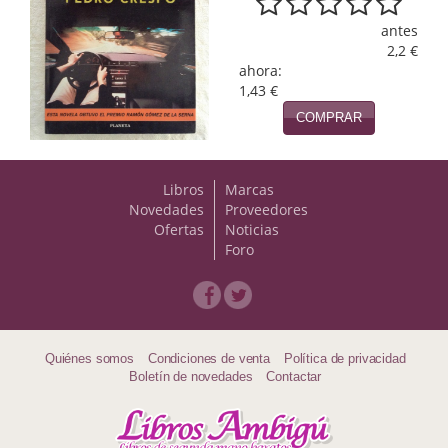
Naturaleza
antes
Novela Extranjera
2,2 €
ahora:
Novela fantástica
1,43 €
COMPRAR
Novela histórica
Novela negra
Libros
Marcas
Novedades
Proveedores
Novela romántica
Ofertas
Noticias
Foro
Otros idiomas
Papás, Mamás, bebés...
Papás, Mamás, Bebés...
Quiénes somos
Condiciones de venta
Política de privacidad
Boletín de novedades
Contactar
Papás, Mamás, Bebés…
Poesía