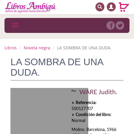
BUSCAR
MENÚ PRINCIPAL
Libros
Toggle
navigation
Novedades
Notícias
Libros
Novela negra
LA SOMBRA DE UNA DUDA.
MATERIAS
LA SOMBRA DE UNA
DUDA.
Arte
Astrología. Ocultismo
WARE Judith.
Por
Autoayuda. Conocimiento personal
Referencia:
500127707
Autoayuda. Crecimiento personal
Condición del libro:
Normal
Biografía
Molino. Barcelona, 1966