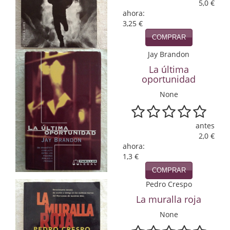
5,0 €
ahora:
Infantil y juvenil. Nuevo!!
3,25 €
Infantil y juvenil. Nuevo!!!
COMPRAR
Jay Brandon
Informática
La última
oportunidad
Literatura fantástica
None
Literatura hispanoamericana
Local
antes
2,0 €
Mafia y espionaje
ahora:
1,3 €
Matemáticas
COMPRAR
Pedro Crespo
Medicina
La muralla roja
Música
None