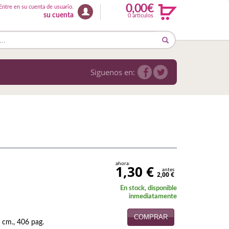
0,00€
Entre en su cuenta de usuario.
su cuenta
0 articulos
Siguenos en:
ahora:
1,30 €
antes
2,00 €
En stock, disponible
inmediatamente
COMPRAR
 cm., 406 pag.