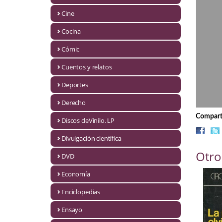
Biografías
Cine
Ciencia ficción
Cocina
Cine
Cómic
Cocina
Cuentos y relatos
Cómic
Deportes
Derecho
Cuentos y relatos
Comparti
Discos deVinilo. LP
Deportes
Divulgación científica
Derecho
Otro
DVD
Discos deVinilo. LP
Economía
Divulgación científica
Enciclopedias
DVD
Ensayo