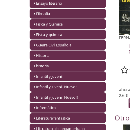
Ensayo literario
Economía
Filosofía
Enciclopedias
Física y Química
Ensayo
Física y química
FERNA
Ensayo literario
Guerra Civil Española
Filosofía
Historia
Física y Química
historia
Infantil y juvenil
Física y química
Infantil y juvenil. Nuevo!!
ahora
Guerra Civil Española
2,6 €
Infantil y juvenil. Nuevo!!!
Historia
Informática
historia
Otro
Literatura fantástica
Infantil y juvenil
Literatura hispanoamericana