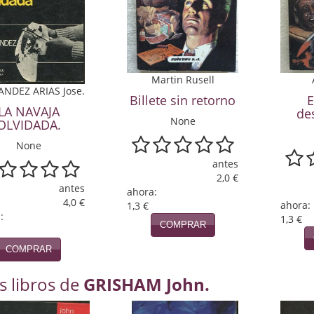
Martin Rusell
NDEZ ARIAS Jose.
Billete sin retorno
E
LA NAVAJA
de
None
OLVIDADA.
None
antes
2,0 €
antes
ahora:
4,0 €
ahora:
1,3 €
:
1,3 €
COMPRAR
COMPRAR
s libros de
GRISHAM John.