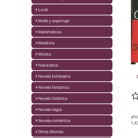
Infantil y juvenil. Nuevo!!
Local
Mafia y espionaje
Infantil y juvenil. Nuevo!!!
Matemáticas
Informática
Medicina
Literatura fantástica
Música
Literatura hispanoamericana
Naturaleza
Local
Novela Extranjera
Mafia y espionaje
Novela fantástica
Novela histórica
Matemáticas
Novela negra
Medicina
aho
Novela romántica
1,4
Música
Otros idiomas