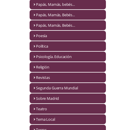
Naturaleza
Papás, Mamás, bebés...
Novela Extranjera
Papás, Mamás, Bebés...
Novela fantástica
Papás, Mamás, Bebés…
Poesía
Novela histórica
Política
Novela negra
Psicología. Educación
Novela romántica
Religión
Otros idiomas
Revistas
Papás, Mamás, bebés...
Segunda Guerra Mundial
Papás, Mamás, Bebés...
Sobre Madrid
Teatro
Papás, Mamás, Bebés…
Tema Local
Poesía
Terror