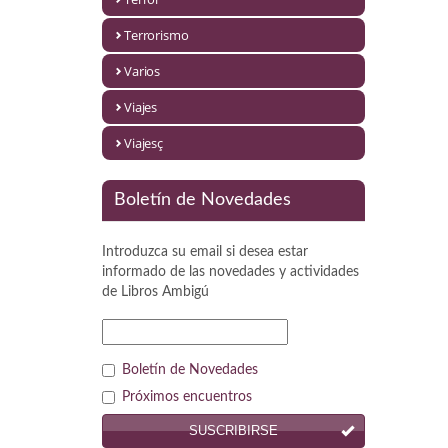
Política
Terrorismo
Psicología. Educación
Varios
Religión
Viajes
Revistas
Viajesç
Segunda Guerra Mundial
Boletín de Novedades
Sobre Madrid
Introduzca su email si desea estar
Teatro
informado de las novedades y actividades
de
Libros Ambigú
Tema Local
Terror
Boletín de Novedades
Terrorismo
Próximos encuentros
SUSCRIBIRSE
Varios