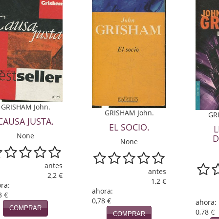
GRISHAM John.
GRISHAM John.
GR
CAUSA JUSTA.
EL SOCIO.
L
None
D
None
antes
antes
2,2 €
1,2 €
ra:
ahora:
3 €
0,78 €
ahora:
COMPRAR
0,78 €
COMPRAR