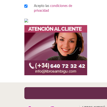
Acepto las
condiciones de
Viajes
privacidad
Viajesç