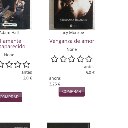
Adam Hall
Lucy Monroe
l amante
Venganza de amor
saparecido
None
None
antes
antes
5,0 €
2,0 €
ahora:
3,25 €
COMPRAR
COMPRAR