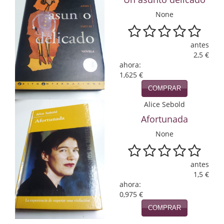
None
Infantil y juvenil. Nuevo!!
Infantil y juvenil. Nuevo!!!
antes
2,5 €
Informática
ahora:
1,625 €
Literatura fantástica
COMPRAR
Literatura hispanoamericana
Alice Sebold
Afortunada
Local
None
Mafia y espionaje
Matemáticas
antes
1,5 €
Medicina
ahora:
0,975 €
Música
COMPRAR