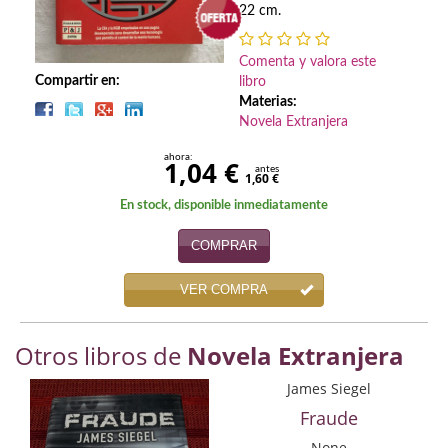
Biografías
22 cm.
Ciencia ficción
Comenta y valora este
Compartir en:
libro
Cine
Materias:
Novela Extranjera
Cocina
ahora:
1,04 €
Cómic
antes
1,60 €
En stock, disponible inmediatamente
Cuentos y relatos
COMPRAR
Deportes
VER COMPRA
Derecho
Discos deVinilo. LP
Otros libros de
Novela Extranjera
Divulgación científica
James Siegel
Fraude
DVD
None