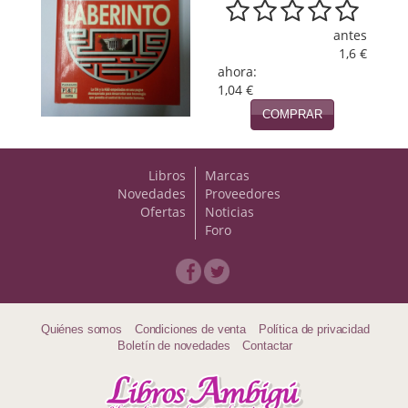
Viajes
antes
1,6 €
Viajesç
ahora:
1,04 €
COMPRAR
Libros
Marcas
Novedades
Proveedores
Ofertas
Noticias
Foro
Quiénes somos
Condiciones de venta
Política de privacidad
Boletín de novedades
Contactar