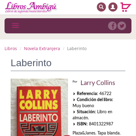
BUSCAR
MENÚ PRINCIPAL
Libros
Toggle
navigation
Novedades
Notícias
Libros
Novela Extranjera
Laberinto
MATERIAS
Laberinto
Arte
Larry Collins
Por
Astrología. Ocultismo
Referencia:
46722
Autoayuda. Conocimiento personal
Condición del libro:
Muy bueno
Autoayuda. Crecimiento personal
Situación:
Libro en
almacén.
Biografía
ISBN:
8401322987
Plaza&Janes. Tapa blanda.