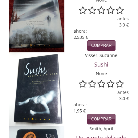
Economía
Enciclopedias
antes
3,9 €
ahora:
Ensayo
2,535 €
Ensayo literario
COMPRAR
Visser, Suzanne
Filosofía
Sushi
Física y Química
None
Física y química
antes
Guerra Civil Española
3,0 €
ahora:
Historia
1,95 €
COMPRAR
historia
Smith, April
Infantil y juvenil
Un asunto delicado