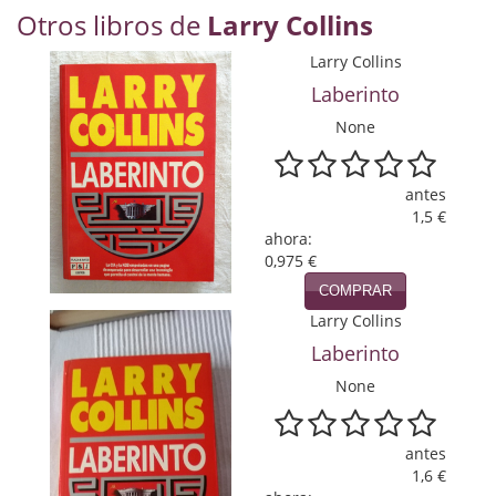
Naturaleza
Otros libros de
Larry Collins
Novela Extranjera
Larry Collins
Laberinto
Novela fantástica
None
Novela histórica
Novela negra
antes
1,5 €
Novela romántica
ahora:
0,975 €
Otros idiomas
COMPRAR
Larry Collins
Papás, Mamás, bebés...
Laberinto
Papás, Mamás, Bebés...
None
Papás, Mamás, Bebés…
antes
Poesía
1,6 €