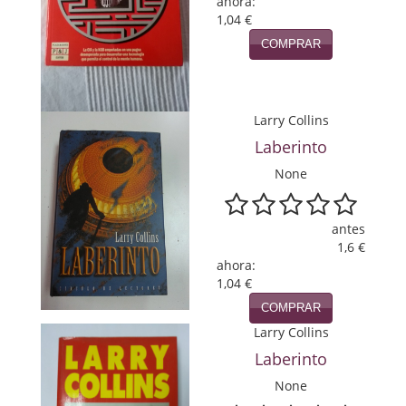
ahora:
Política
1,04 €
COMPRAR
Psicología. Educación
Religión
Larry Collins
Revistas
Laberinto
Segunda Guerra Mundial
None
Sobre Madrid
antes
Teatro
1,6 €
ahora:
Tema Local
1,04 €
COMPRAR
Terror
Larry Collins
Laberinto
Terrorismo
None
Varios