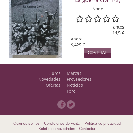
Naturaleza
None
Novela Extranjera
Novela fantástica
antes
14,5 €
Novela histórica
ahora:
9,425 €
Novela negra
COMPRAR
Novela romántica
Libros
Marcas
Otros idiomas
Novedades
Proveedores
Ofertas
Noticias
Papás, Mamás, bebés...
Foro
Papás, Mamás, Bebés...
Papás, Mamás, Bebés…
Quiénes somos
Condiciones de venta
Política de privacidad
Poesía
Boletín de novedades
Contactar