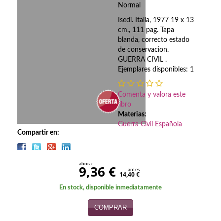
Biografías
Normal
Isedi. Italia, 1977 19 x 13
Ciencia ficción
cm., 111 pag. Tapa
blanda, correcto estado
Cine
de conservacion.
GUERRA CIVIL .
Cocina
Ejemplares disponibles: 1
Cómic
Comenta y valora este
Cuentos y relatos
libro
Materias:
Guerra Civil Española
Deportes
Compartir en:
Derecho
ahora:
Discos deVinilo. LP
9,36 €
antes
14,40 €
Divulgación científica
En stock, disponible inmediatamente
COMPRAR
DVD