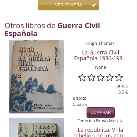
Economía
VER COMPRA
Enciclopedias
Otros libros de
Guerra Civil
Española
Ensayo
Hugh Thomas
Ensayo literario
La Guerra Civil
Filosofía
Española 1936-193...
None
Física y Química
Física y química
antes
8,5 €
Guerra Civil Española
ahora:
5,525 €
Historia
COMPRAR
Federico Bravo Morata
historia
La republica, V- la
Infantil y juvenil
rebelion de los gen...