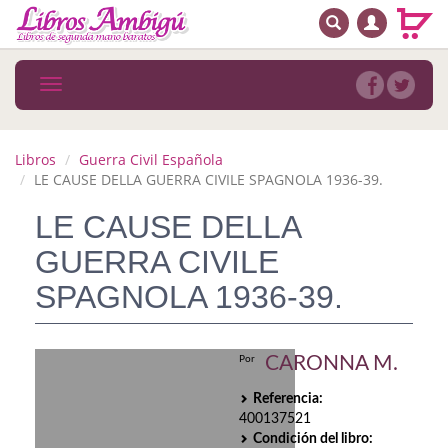
BUSCAR
MENÚ PRINCIPAL
Libros
Toggle
navigation
Novedades
Notícias
Libros
Guerra Civil Española
LE CAUSE DELLA GUERRA CIVILE SPAGNOLA 1936-39.
MATERIAS
LE CAUSE DELLA
Arte
GUERRA CIVILE
Astrología. Ocultismo
SPAGNOLA 1936-39.
Autoayuda. Conocimiento personal
CARONNA M.
Por
Autoayuda. Crecimiento personal
Referencia:
Biografía
400137521
Condición del libro: