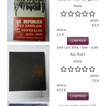
None
Infantil y juvenil. Nuevo!!
Infantil y juvenil. Nuevo!!!
antes
8,0 €
Informática
ahora:
5,2 €
Literatura fantástica
COMPRAR
Literatura hispanoamericana
Jose Luis Villa – San – Juan
Asi fue?
Local
None
Mafia y espionaje
antes
Matemáticas
7,0 €
ahora:
Medicina
4,55 €
COMPRAR
Música
La guerra civil I (3)