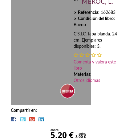
Biografías
MEROC, L.
Por
Referencia:
162683
Ciencia ficción
Condición del libro:
Bueno
Cine
C.S.I.C. tapa blanda. 24
Cocina
cm. Ejemplares
disponibles: 3.
Cómic
Comenta y valora este
Cuentos y relatos
libro
Materias:
Deportes
Otros idiomas
Derecho
Discos deVinilo. LP
Compartir en:
Divulgación científica
DVD
ahora:
5,20 €
antes
8,00 €