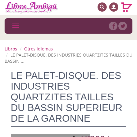
BUSCAR
MENÚ PRINCIPAL
Libros
Toggle
navigation
Novedades
Notícias
Libros
Otros idiomas
LE PALET-DISQUE. DES INDUSTRIES QUARTZITES TAILLES DU
MATERIAS
BASSIN ...
LE PALET-DISQUE. DES
Arte
INDUSTRIES
Astrología. Ocultismo
QUARTZITES TAILLES
Autoayuda. Conocimiento personal
DU BASSIN SUPERIEUR
Autoayuda. Crecimiento personal
DE LA GARONNE
Biografía