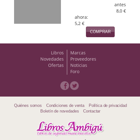
antes
Política
8,0 €
ahora:
Psicología. Educación
5,2 €
Religión
COMPRAR
Revistas
Libros
Marcas
Segunda Guerra Mundial
Novedades
Proveedores
Ofertas
Noticias
Sobre Madrid
Foro
Teatro
Tema Local
Quiénes somos
Condiciones de venta
Política de privacidad
Terror
Boletín de novedades
Contactar
Terrorismo
Varios