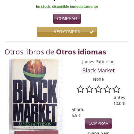
Economía
En stock, disponible inmediatamente
Enciclopedias
COMPRAR
Ensayo
VER COMPRA
Ensayo literario
Otros libros de
Otros idiomas
Filosofía
James Patterson
Física y Química
Black Market
None
Física y química
Guerra Civil Española
antes
10,0 €
Historia
ahora:
6,5 €
historia
COMPRAR
Infantil y juvenil
Diana Gair