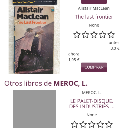
Naturaleza
Alistair MacLean
Novela Extranjera
The last frontier
None
Novela fantástica
Novela histórica
antes
3,0 €
Novela negra
ahora:
1,95 €
Novela romántica
COMPRAR
Otros idiomas
Otros libros de
MEROC, L.
Papás, Mamás, bebés...
MEROC, L.
Papás, Mamás, Bebés...
LE PALET-DISQUE.
DES INDUSTRIES ...
Papás, Mamás, Bebés…
None
Poesía