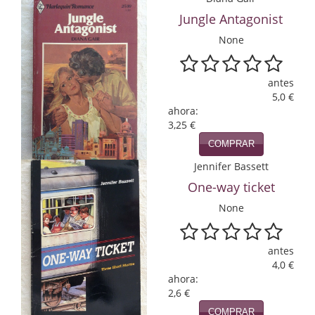
Jungle Antagonist
Infantil y juvenil. Nuevo!!
None
Infantil y juvenil. Nuevo!!!
Informática
antes
5,0 €
ahora:
Literatura fantástica
3,25 €
Literatura hispanoamericana
COMPRAR
Jennifer Bassett
Local
One-way ticket
Mafia y espionaje
None
Matemáticas
antes
Medicina
4,0 €
ahora:
Música
2,6 €
COMPRAR