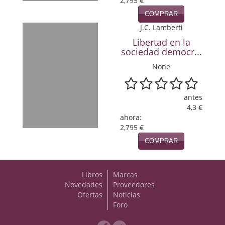
2,795 €
COMPRAR
Viajes
J.C. Lamberti
Viajesç
Libertad en la
sociedad democr...
None
antes
4,3 €
ahora:
2,795 €
COMPRAR
Libros
Marcas
Novedades
Proveedores
Ofertas
Noticias
Foro