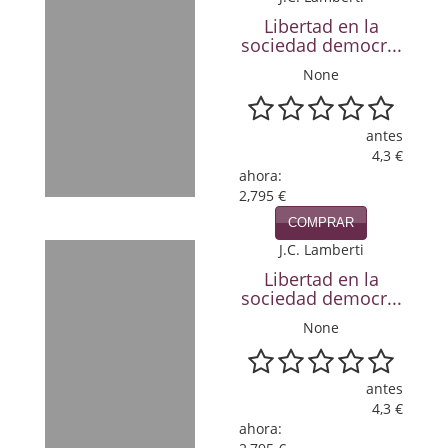
Política
Libertad en la
sociedad democr...
Psicología. Educación
None
Religión
antes
Revistas
4,3 €
ahora:
Segunda Guerra Mundial
2,795 €
COMPRAR
Sobre Madrid
J.C. Lamberti
Teatro
Libertad en la
sociedad democr...
Tema Local
None
Terror
antes
Terrorismo
4,3 €
ahora:
Varios