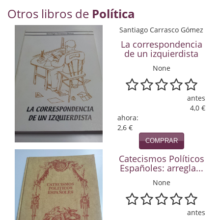
Economía
Otros libros de
Política
Enciclopedias
Santiago Carrasco Gómez
La correspondencia
Ensayo
de un izquierdista
None
Ensayo literario
Filosofía
antes
4,0 €
Física y Química
ahora:
2,6 €
Física y química
COMPRAR
Guerra Civil Española
Catecismos Políticos
Españoles: arregla...
Historia
None
historia
antes
Infantil y juvenil