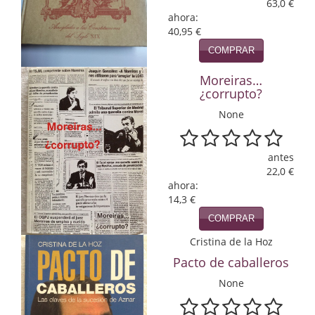
63,0 €
ahora:
Infantil y juvenil. Nuevo!!
40,95 €
Infantil y juvenil. Nuevo!!!
COMPRAR
Moreiras…
Informática
¿corrupto?
Literatura fantástica
None
Literatura hispanoamericana
antes
Local
22,0 €
ahora:
14,3 €
Mafia y espionaje
COMPRAR
Matemáticas
Cristina de la Hoz
Medicina
Pacto de caballeros
None
Música