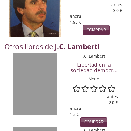
Naturaleza
antes
3,0 €
Novela Extranjera
ahora:
1,95 €
Novela fantástica
COMPRAR
Novela histórica
Otros libros de
J.C. Lamberti
Novela negra
J.C. Lamberti
Novela romántica
Libertad en la
sociedad democr...
Otros idiomas
None
Papás, Mamás, bebés...
antes
Papás, Mamás, Bebés...
2,0 €
ahora:
Papás, Mamás, Bebés…
1,3 €
COMPRAR
Poesía
J.C. Lamberti