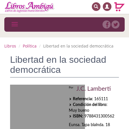
BUSCAR
MENÚ PRINCIPAL
Libros
Toggle
navigation
Novedades
Notícias
Libros
Política
Libertad en la sociedad democrática
MATERIAS
Libertad en la sociedad
democrática
Arte
Astrología. Ocultismo
J.C. Lamberti
Por
Autoayuda. Conocimiento personal
Referencia:
165111
Condición del libro:
Autoayuda. Crecimiento personal
Muy bueno
ISBN:
9788431300562
Biografía
Eunsa. Tapa blalnda. 18