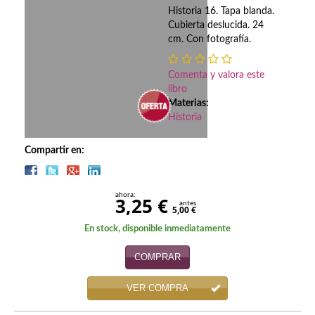
Biografías
Historia 16. Tapa blanda.
Cubierta deslucida. 24
Ciencia ficción
cm. Con fotografía.
Cine
Comenta y valora este
Cocina
libro
Materias:
Historia
Cómic
Cuentos y relatos
Compartir en:
Deportes
ahora:
3,25 €
antes
Derecho
5,00 €
En stock, disponible inmediatamente
Discos deVinilo. LP
COMPRAR
Divulgación científica
VER COMPRA
DVD