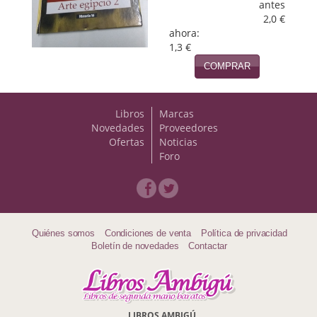
antes
2,0 €
Viajes
ahora:
1,3 €
Viajesç
COMPRAR
Libros
Marcas
Novedades
Proveedores
Ofertas
Noticias
Foro
Quiénes somos
Condiciones de venta
Política de privacidad
Boletín de novedades
Contactar
LIBROS AMBIGÚ