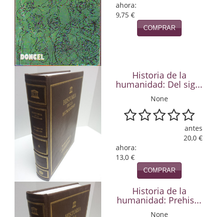
ahora:
9,75 €
Infantil y juvenil. Nuevo!!
COMPRAR
Infantil y juvenil. Nuevo!!!
Informática
Historia de la
Literatura fantástica
humanidad: Del sig...
Literatura hispanoamericana
None
Local
antes
Mafia y espionaje
20,0 €
ahora:
13,0 €
Matemáticas
COMPRAR
Medicina
Historia de la
Música
humanidad: Prehis...
None