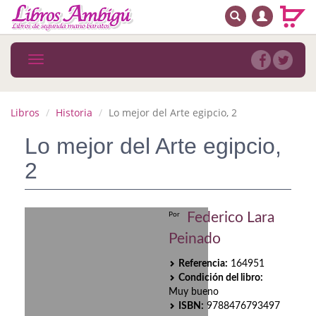
BUSCAR
MENÚ PRINCIPAL
Libros
Toggle
navigation
Novedades
Notícias
Libros
Historia
Lo mejor del Arte egipcio, 2
MATERIAS
Lo mejor del Arte egipcio,
2
Arte
Astrología. Ocultismo
Federico Lara
Por
Autoayuda. Conocimiento personal
Peinado
Autoayuda. Crecimiento personal
Referencia:
164951
Condición del libro:
Biografía
Muy bueno
ISBN:
9788476793497