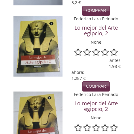
5,2 €
Política
COMPRAR
Psicología. Educación
Federico Lara Peinado
Lo mejor del Arte
Religión
egipcio, 2
None
Revistas
Segunda Guerra Mundial
antes
1,98 €
Sobre Madrid
ahora:
1,287 €
Teatro
COMPRAR
Tema Local
Federico Lara Peinado
Lo mejor del Arte
Terror
egipcio, 2
None
Terrorismo
Varios