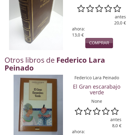
Naturaleza
Novela Extranjera
antes
20,0 €
Novela fantástica
ahora:
13,0 €
Novela histórica
COMPRAR
Novela negra
Otros libros de
Federico Lara
Novela romántica
Peinado
Otros idiomas
Federico Lara Peinado
El Gran escarabajo
Papás, Mamás, bebés...
verde
None
Papás, Mamás, Bebés...
Papás, Mamás, Bebés…
antes
8,0 €
Poesía
ahora: