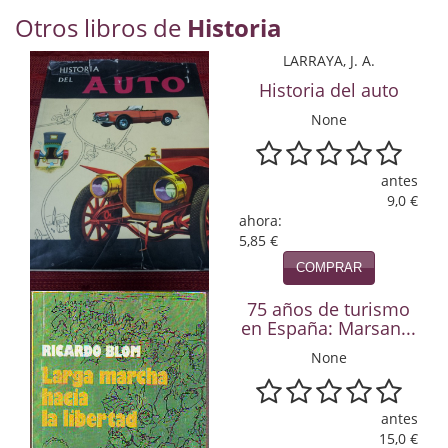
Economía
Otros libros de
Historia
Enciclopedias
LARRAYA, J. A.
Historia del auto
Ensayo
None
Ensayo literario
antes
Filosofía
9,0 €
ahora:
Física y Química
5,85 €
Física y química
COMPRAR
75 años de turismo
Guerra Civil Española
en España: Marsan...
Historia
None
historia
antes
Infantil y juvenil
15,0 €