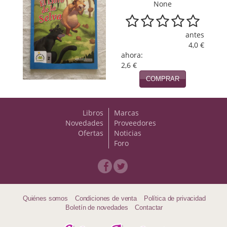
None
Viajes
antes
Viajesç
4,0 €
ahora:
2,6 €
COMPRAR
Libros
Marcas
Novedades
Proveedores
Ofertas
Noticias
Foro
Quiénes somos
Condiciones de venta
Política de privacidad
Boletín de novedades
Contactar