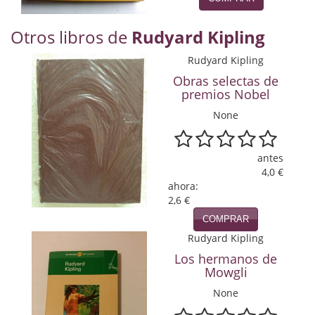
Naturaleza
Otros libros de
Rudyard Kipling
Novela Extranjera
Rudyard Kipling
Novela fantástica
Obras selectas de
Novela histórica
premios Nobel
None
Novela negra
Novela romántica
antes
4,0 €
Otros idiomas
ahora:
2,6 €
Papás, Mamás, bebés...
COMPRAR
Rudyard Kipling
Papás, Mamás, Bebés...
Los hermanos de
Papás, Mamás, Bebés…
Mowgli
None
Poesía