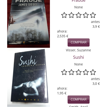
Fraude
Economía
None
Enciclopedias
antes
Ensayo
3,9 €
ahora:
Ensayo literario
2,535 €
COMPRAR
Filosofía
Visser, Suzanne
Física y Química
Sushi
None
Física y química
Guerra Civil Española
antes
3,0 €
Historia
ahora:
1,95 €
historia
COMPRAR
Infantil y juvenil
Smith, April