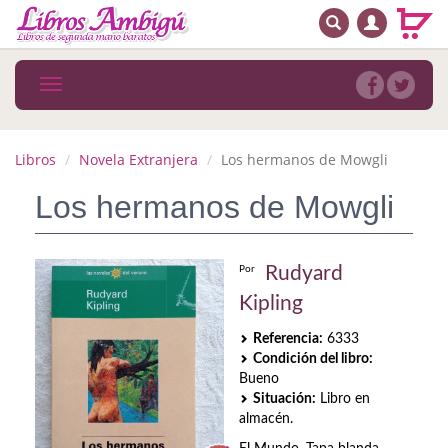
BUSCAR
MENÚ PRINCIPAL
Libros
Toggle
navigation
Novedades
Notícias
Libros
Novela Extranjera
Los hermanos de Mowgli
MATERIAS
Los hermanos de Mowgli
Arte
Rudyard
Por
Astrología. Ocultismo
Kipling
Autoayuda. Conocimiento personal
Referencia:
6333
Condición del libro:
Autoayuda. Crecimiento personal
Bueno
Situación:
Libro en
Biografía
almacén.