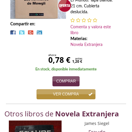
Biografías
El Mundo. Tapa blanda.
21 cm. Cubierta
deslucida.
Ciencia ficción
Compartir en:
Cine
Comenta y valora este
libro
Cocina
Materias:
Novela Extranjera
Cómic
ahora:
0,78 €
antes
1,20 €
Cuentos y relatos
En stock, disponible inmediatamente
Deportes
COMPRAR
Derecho
VER COMPRA
Discos deVinilo. LP
Otros libros de
Novela Extranjera
Divulgación científica
James Siegel
DVD