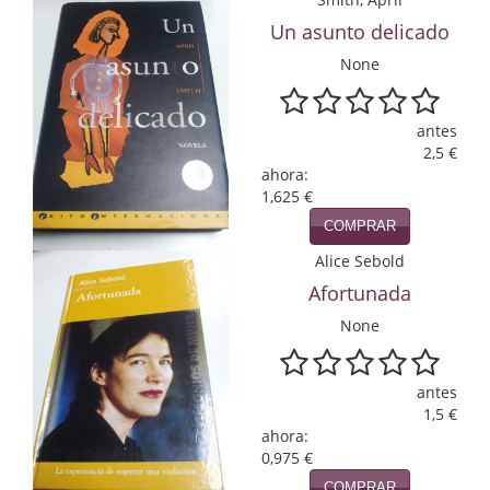
Un asunto delicado
Infantil y juvenil. Nuevo!!
None
Infantil y juvenil. Nuevo!!!
Informática
antes
2,5 €
Literatura fantástica
ahora:
1,625 €
Literatura hispanoamericana
COMPRAR
Alice Sebold
Local
Afortunada
Mafia y espionaje
None
Matemáticas
antes
Medicina
1,5 €
ahora:
Música
0,975 €
COMPRAR