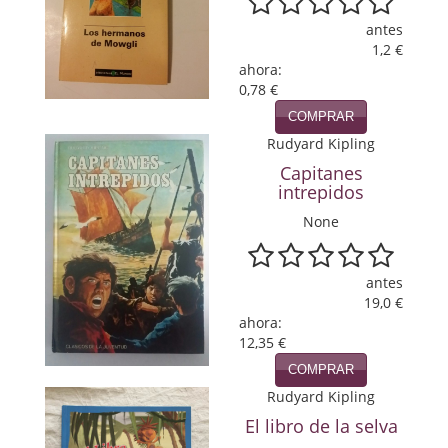
Política
antes
1,2 €
Psicología. Educación
ahora:
0,78 €
Religión
COMPRAR
Rudyard Kipling
Revistas
Capitanes
Segunda Guerra Mundial
intrepidos
None
Sobre Madrid
Teatro
antes
19,0 €
Tema Local
ahora:
12,35 €
Terror
COMPRAR
Terrorismo
Rudyard Kipling
El libro de la selva
Varios