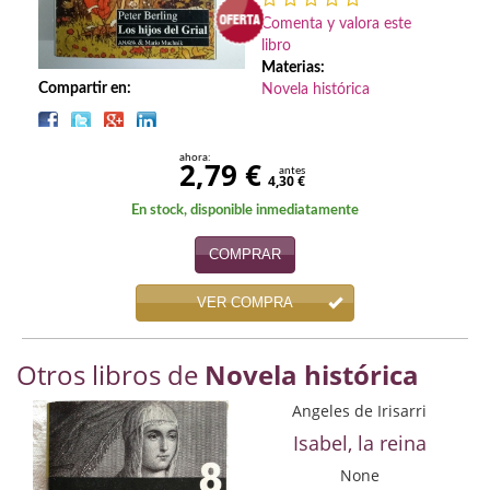
Biografías
Comenta y valora este
libro
Ciencia ficción
Materias:
Compartir en:
Novela histórica
Cine
Cocina
ahora:
2,79 €
antes
4,30 €
Cómic
En stock, disponible inmediatamente
Cuentos y relatos
COMPRAR
Deportes
VER COMPRA
Derecho
Otros libros de
Novela histórica
Discos deVinilo. LP
Angeles de Irisarri
Divulgación científica
Isabel, la reina
DVD
None