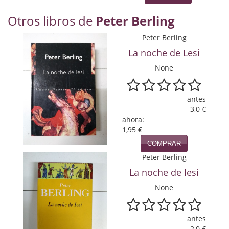
Naturaleza
Otros libros de
Peter Berling
Novela Extranjera
Peter Berling
Novela fantástica
La noche de Lesi
Novela histórica
None
Novela negra
antes
Novela romántica
3,0 €
ahora:
1,95 €
Otros idiomas
COMPRAR
Papás, Mamás, bebés...
Peter Berling
La noche de Iesi
Papás, Mamás, Bebés...
None
Papás, Mamás, Bebés…
Poesía
antes
2,0 €