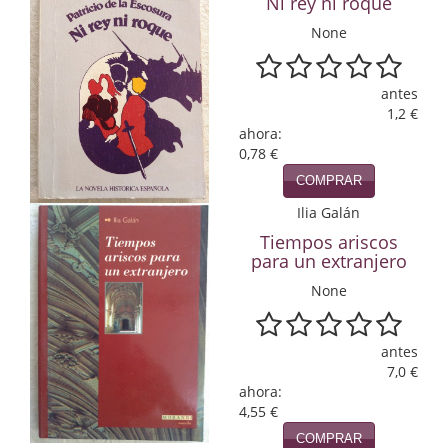
Ni rey ni roque
Infantil y juvenil. Nuevo!!
None
Infantil y juvenil. Nuevo!!!
antes
1,2 €
Informática
ahora:
0,78 €
Literatura fantástica
COMPRAR
Literatura hispanoamericana
Ilia Galán
Tiempos ariscos
Local
para un extranjero
Mafia y espionaje
None
Matemáticas
antes
Medicina
7,0 €
ahora:
Música
4,55 €
COMPRAR