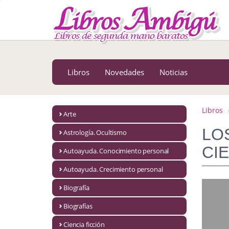
MENÚ PRINCIPAL
Libros
Novedades
Libros
Novedades
Noticias
Notícias
MATERIAS
Libros
Arte
Arte
LO
Astrología. Ocultismo
Astrología. Ocultismo
CI
Autoayuda. Conocimiento personal
Autoayuda. Conocimiento personal
Autoayuda. Crecimiento personal
Autoayuda. Crecimiento personal
Biografía
Biografías
Biografía
Ciencia ficción