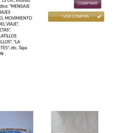
 13 cm., intonso.
COMPRAR
Indice: "MENSAJE
IAJES
VER COMPRA
DEL MOVIMIENTO
L VIAJE".
TAS".
LATILLOS
LLOS". "LA
S", etc. Tapa
N .