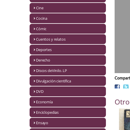
Biografías
Cine
Ciencia ficción
Cocina
Cine
Cómic
Cocina
Cuentos y relatos
Cómic
Deportes
Derecho
Cuentos y relatos
Discos deVinilo. LP
Deportes
Comparti
Divulgación científica
Derecho
DVD
Discos deVinilo. LP
Otro
Economía
Divulgación científica
Enciclopedias
DVD
Ensayo