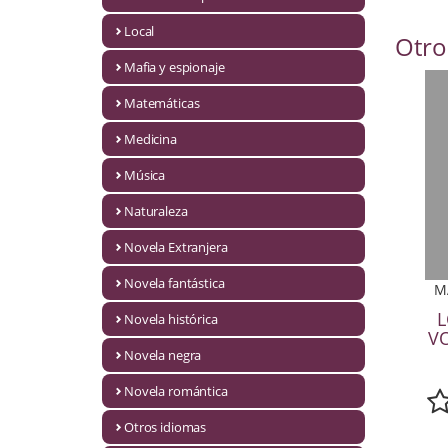
Infantil y juvenil. Nuevo!!
Local
Otro
Mafia y espionaje
Infantil y juvenil. Nuevo!!!
Matemáticas
Informática
Medicina
Literatura fantástica
Música
Literatura hispanoamericana
Naturaleza
Local
Novela Extranjera
Mafia y espionaje
Novela fantástica
M
L
Novela histórica
Matemáticas
VO
Novela negra
Medicina
Novela romántica
Música
Otros idiomas