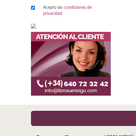
Acepto las
condiciones de
Viajes
privacidad
Viajesç