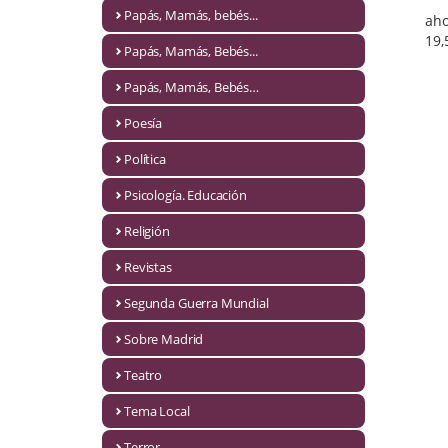
Naturaleza
Papás, Mamás, bebés...
aho
19,
Novela Extranjera
Papás, Mamás, Bebés...
Novela fantástica
Papás, Mamás, Bebés…
Poesía
Novela histórica
Política
Novela negra
Psicología. Educación
Novela romántica
Religión
Otros idiomas
Revistas
Papás, Mamás, bebés...
Segunda Guerra Mundial
Papás, Mamás, Bebés...
Sobre Madrid
Teatro
Papás, Mamás, Bebés…
Tema Local
Poesía
Terror