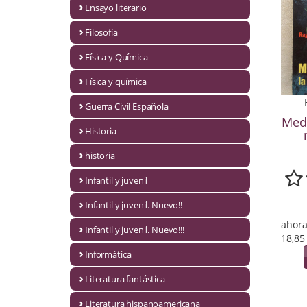
Ensayo literario
Economía
Filosofía
Enciclopedias
Física y Química
Ensayo
Física y química
Ensayo literario
Guerra Civil Española
Medi
Filosofía
Historia
Física y Química
historia
Infantil y juvenil
Física y química
Infantil y juvenil. Nuevo!!
Guerra Civil Española
ahora
Infantil y juvenil. Nuevo!!!
18,85
Historia
Informática
historia
Literatura fantástica
Infantil y juvenil
Literatura hispanoamericana