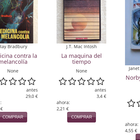
Ray Bradbury
J.T. Mac Intosh
cina contra la
La maquina del
melancolía
tiempo
Janet
None
None
Norby
antes
antes
29,0 €
3,4 €
:
ahora:
 €
2,21 €
COMPRAR
COMPRAR
ahora:
4,55 €