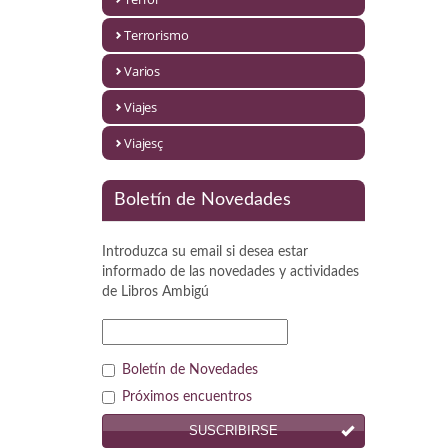
Política
Terrorismo
Psicología. Educación
Varios
Religión
Viajes
Revistas
Viajesç
Segunda Guerra Mundial
Boletín de Novedades
Sobre Madrid
Introduzca su email si desea estar
Teatro
informado de las novedades y actividades
de
Libros Ambigú
Tema Local
Terror
Boletín de Novedades
Terrorismo
Próximos encuentros
SUSCRIBIRSE
Varios