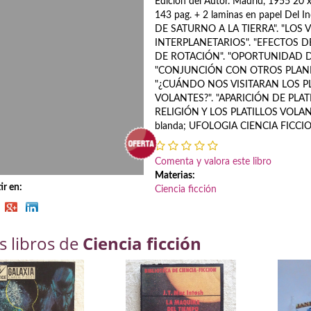
Edicion del Autor. Madrid, 1955 20 x
143 pag. + 2 laminas en papel Del 
DE SATURNO A LA TIERRA". "LOS V
INTERPLANETARIOS". "EFECTOS 
DE ROTACIÓN". "OPORTUNIDAD DE
"CONJUNCIÓN CON OTROS PLANE
"¿CUÁNDO NOS VISITARAN LOS P
VOLANTES?". "APARICIÓN DE PLATI
RELIGIÓN Y LOS PLATILLOS VOLANTE
blanda; UFOLOGIA CIENCIA FICCIO
Comenta y valora este libro
Materias:
r en:
Ciencia ficción
s libros de
Ciencia ficción