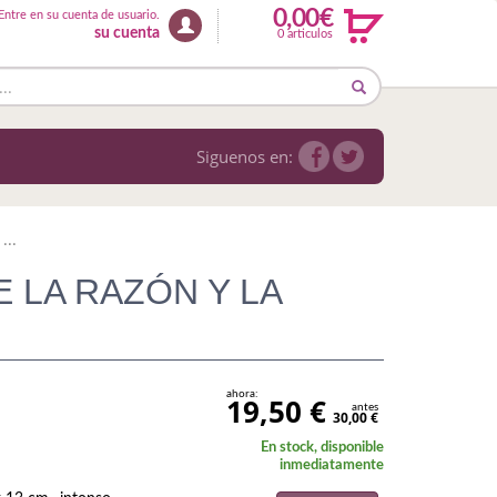
0,00€
Entre en su cuenta de usuario.
su cuenta
0 articulos
Siguenos en:
..
 LA RAZÓN Y LA
ahora:
19,50 €
antes
30,00 €
En stock, disponible
inmediatamente