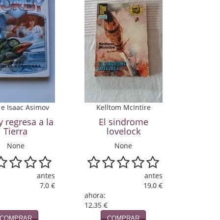
 e Isaac Asimov
Kelltom McIntire
 regresa a la
El sindrome
Tierra
lovelock
None
None
antes
antes
7,0 €
19,0 €
ahora:
12,35 €
COMPRAR
COMPRAR