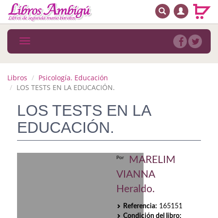
BUSCAR
MENÚ PRINCIPAL
Libros
Toggle
navigation
Novedades
Notícias
Libros
Psicología. Educación
LOS TESTS EN LA EDUCACIÓN.
MATERIAS
LOS TESTS EN LA
Arte
EDUCACIÓN.
Astrología. Ocultismo
Autoayuda. Conocimiento personal
MARELIM
Por
VIANNA
Autoayuda. Crecimiento personal
Heraldo.
Biografía
Referencia:
165151
Condición del libro: