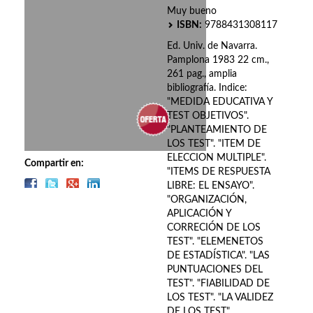
Biografías
Muy bueno
ISBN:
9788431308117
Ciencia ficción
Ed. Univ. de Navarra.
Cine
Pamplona 1983 22 cm.,
261 pag., amplia
bibliografía. Indice:
Cocina
"MEDIDA EDUCATIVA Y
TEST OBJETIVOS".
Cómic
"PLANTEAMIENTO DE
LOS TEST". "ITEM DE
Cuentos y relatos
ELECCION MULTIPLE".
Compartir en:
"ITEMS DE RESPUESTA
Deportes
LIBRE: EL ENSAYO".
"ORGANIZACIÓN,
Derecho
APLICACIÓN Y
CORRECIÓN DE LOS
Discos deVinilo. LP
TEST". "ELEMENETOS
DE ESTADÍSTICA". "LAS
Divulgación científica
PUNTUACIONES DEL
TEST". "FIABILIDAD DE
DVD
LOS TEST". "LA VALIDEZ
DE LOS TEST".