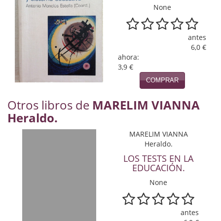
None
Política
Psicología. Educación
antes
6,0 €
Religión
ahora:
3,9 €
Revistas
COMPRAR
Segunda Guerra Mundial
Otros libros de
MARELIM VIANNA
Sobre Madrid
Heraldo.
Teatro
MARELIM VIANNA
Heraldo.
Tema Local
LOS TESTS EN LA
EDUCACIÓN.
Terror
None
Terrorismo
antes
Varios