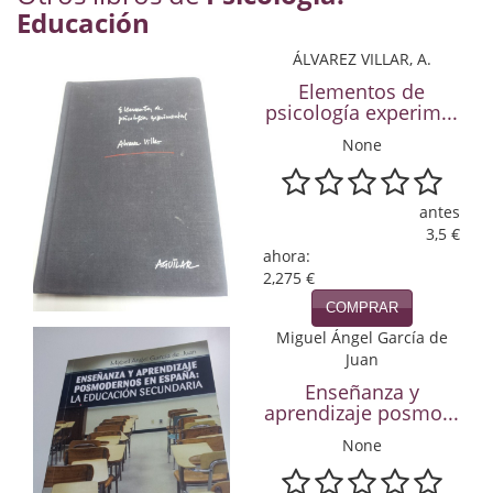
Educación
Infantil y juvenil. Nuevo!!
ÁLVAREZ VILLAR, A.
Infantil y juvenil. Nuevo!!!
Elementos de
psicología experim...
Informática
None
Literatura fantástica
antes
Literatura hispanoamericana
3,5 €
ahora:
Local
2,275 €
COMPRAR
Mafia y espionaje
Miguel Ángel García de
Matemáticas
Juan
Enseñanza y
Medicina
aprendizaje posmo...
None
Música