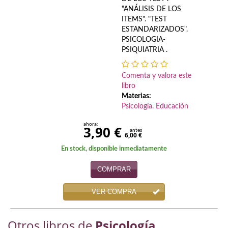
Economía
"ANÁLISIS DE LOS
ITEMS". "TEST
Enciclopedias
ESTANDARIZADOS".
PSICOLOGIA-
PSIQUIATRIA .
Ensayo
Ensayo literario
Comenta y valora este
libro
Filosofía
Materias:
Psicología. Educación
Física y Química
ahora:
3,90 €
antes
6,00 €
Física y química
En stock, disponible inmediatamente
Guerra Civil Española
COMPRAR
Historia
VER COMPRA
historia
Otros libros de
Psicología.
Infantil y juvenil