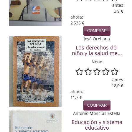
Naturaleza
antes
3,9 €
Novela Extranjera
ahora:
2,535 €
Novela fantástica
COMPRAR
Novela histórica
José Orellana
Los derechos del
Novela negra
niño y la salud me...
None
Novela romántica
Otros idiomas
antes
18,0 €
Papás, Mamás, bebés...
ahora:
11,7 €
Papás, Mamás, Bebés...
COMPRAR
Papás, Mamás, Bebés…
Antonio Monclús Estella
Educación y sistema
Poesía
educativo