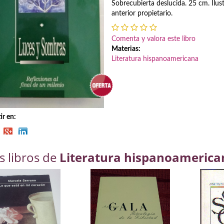
Sobrecubierta deslucida. 25 cm. Ilus
anterior propietario.
Comenta y valora este libro
Materias:
Literatura hispanoamericana
r en:
s libros de
Literatura hispanoamerica