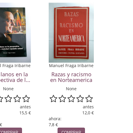
 Fraga Iribarne
Manuel Fraga Iribarne
llanos en la
Razas y racismo
ectiva de l...
en Norteamerica
None
None
antes
antes
15,5 €
12,0 €
ahora:
 €
7,8 €
COMPRAR
COMPRAR