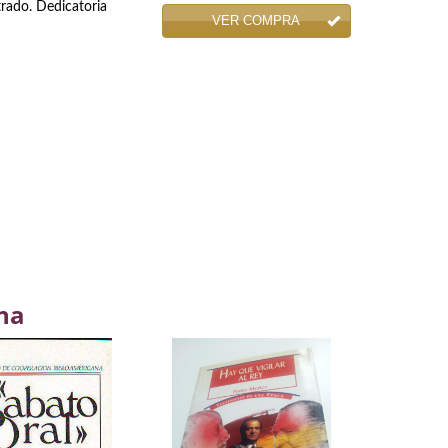
trado. Dedicatoria
VER COMPRA
na