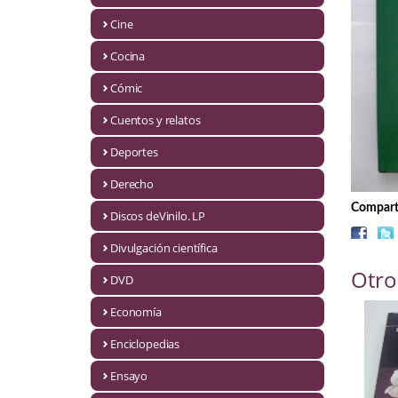
Biografías
Cine
Ciencia ficción
Cocina
Cine
Cómic
Cocina
Cuentos y relatos
Cómic
Deportes
Derecho
Cuentos y relatos
Comparti
Discos deVinilo. LP
Deportes
Divulgación científica
Derecho
Otro
DVD
Discos deVinilo. LP
Economía
Divulgación científica
Enciclopedias
DVD
Ensayo