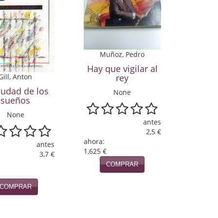
Muñoz, Pedro
Hay que vigilar al
Gill, Anton
rey
iudad de los
None
sueños
None
antes
2,5 €
ahora:
antes
1,625 €
3,7 €
COMPRAR
COMPRAR