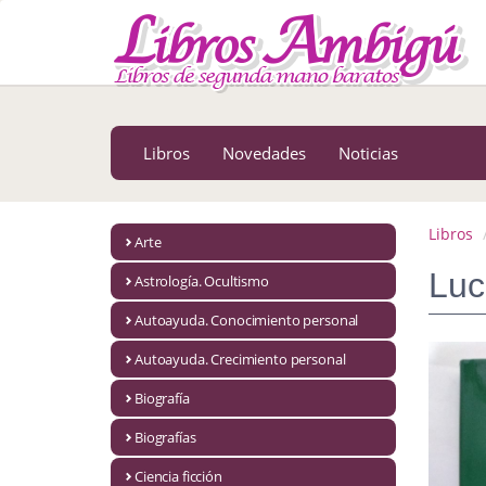
MENÚ PRINCIPAL
Libros
Novedades
Libros
Novedades
Noticias
Notícias
MATERIAS
Libros
Arte
Arte
Luc
Astrología. Ocultismo
Astrología. Ocultismo
Autoayuda. Conocimiento personal
Autoayuda. Conocimiento personal
Autoayuda. Crecimiento personal
Autoayuda. Crecimiento personal
Biografía
Biografías
Biografía
Ciencia ficción