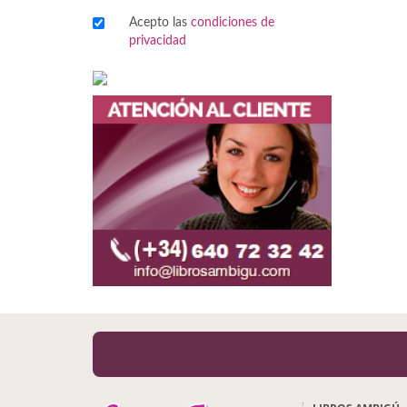
Acepto las
condiciones de
Viajes
privacidad
Viajesç