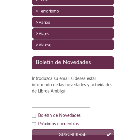
Política
Terrorismo
Psicología. Educación
Varios
Religión
Viajes
Revistas
Viajesç
Segunda Guerra Mundial
Boletín de Novedades
Sobre Madrid
Introduzca su email si desea estar
Teatro
informado de las novedades y actividades
de
Libros Ambigú
Tema Local
Terror
Boletín de Novedades
Terrorismo
Próximos encuentros
SUSCRIBIRSE
Varios