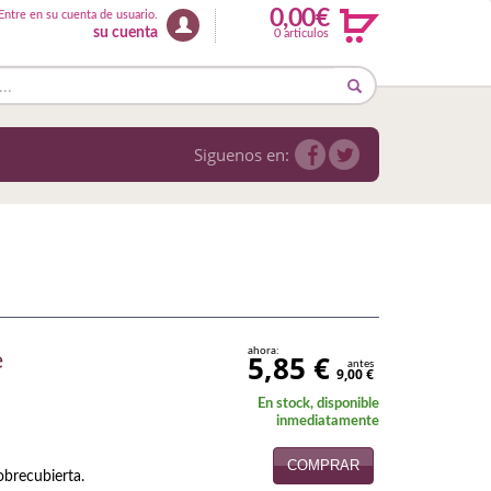
0,00€
Entre en su cuenta de usuario.
su cuenta
0 articulos
Siguenos en:
ahora:
5,85 €
e
antes
9,00 €
En stock, disponible
inmediatamente
COMPRAR
obrecubierta.