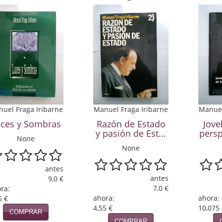
uel Fraga Iribarne
Manuel Fraga Iribarne
Manuel
uces y Sombras
Razón de Estado
Jove
y pasión de Est...
persp
None
None
antes
antes
9,0 €
7,0 €
ra:
ahora:
ahora:
5 €
4,55 €
10,075
COMPRAR
COMPRAR