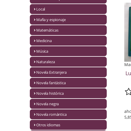
Infantil y juvenil. Nuevo!!
Local
Mafia y espionaje
Infantil y juvenil. Nuevo!!!
Matemáticas
Informática
Medicina
Literatura fantástica
Música
Literatura hispanoamericana
Naturaleza
Man
Local
Novela Extranjera
L
Mafia y espionaje
Novela fantástica
Novela histórica
Matemáticas
Novela negra
Medicina
aho
Novela romántica
5,8
Música
Otros idiomas