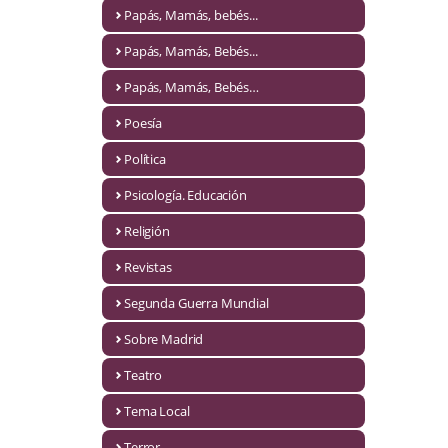
Naturaleza
Papás, Mamás, bebés...
Novela Extranjera
Papás, Mamás, Bebés...
Novela fantástica
Papás, Mamás, Bebés…
Poesía
Novela histórica
Política
Novela negra
Psicología. Educación
Novela romántica
Religión
Otros idiomas
Revistas
Papás, Mamás, bebés...
Segunda Guerra Mundial
Papás, Mamás, Bebés...
Sobre Madrid
Teatro
Papás, Mamás, Bebés…
Tema Local
Poesía
Terror