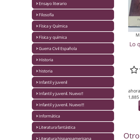
Ensayo literario
Economía
Filosofía
Enciclopedias
Física y Química
Ensayo
M
Física y química
Lo 
Ensayo literario
Guerra Civil Española
Filosofía
Historia
Física y Química
historia
Infantil y juvenil
Física y química
ahora
Infantil y juvenil. Nuevo!!
1,885
Guerra Civil Española
Infantil y juvenil. Nuevo!!!
Historia
Informática
historia
Literatura fantástica
Otro
Infantil y juvenil
Literatura hispanoamericana