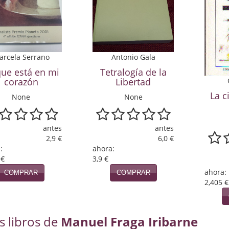
arcela Serrano
Antonio Gala
que está en mi
Tetralogía de la
corazón
Libertad
La c
None
None
antes
antes
2,9 €
6,0 €
:
ahora:
 €
3,9 €
ahora:
COMPRAR
COMPRAR
2,405 €
s libros de
Manuel Fraga Iribarne