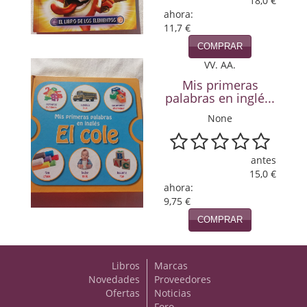
18,0 €
ahora:
Viajes
11,7 €
COMPRAR
Viajesç
VV. AA.
Mis primeras
palabras en inglé...
None
antes
15,0 €
ahora:
9,75 €
COMPRAR
Libros
Marcas
Novedades
Proveedores
Ofertas
Noticias
Foro