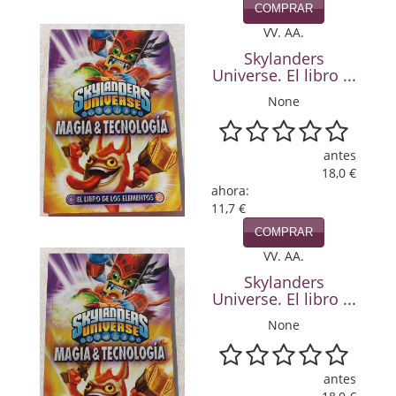
COMPRAR
Política
VV. AA.
Psicología. Educación
Skylanders
Universe. El libro ...
Religión
None
Revistas
antes
Segunda Guerra Mundial
18,0 €
ahora:
Sobre Madrid
11,7 €
COMPRAR
Teatro
VV. AA.
Tema Local
Skylanders
Universe. El libro ...
Terror
None
Terrorismo
antes
Varios