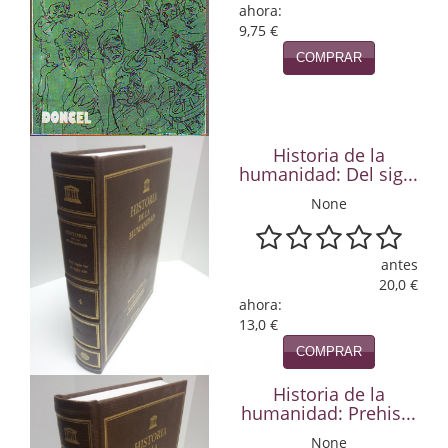
ahora:
9,75 €
Infantil y juvenil. Nuevo!!
COMPRAR
Infantil y juvenil. Nuevo!!!
Informática
Historia de la
Literatura fantástica
humanidad: Del sig...
Literatura hispanoamericana
None
Local
antes
Mafia y espionaje
20,0 €
ahora:
13,0 €
Matemáticas
COMPRAR
Medicina
Historia de la
Música
humanidad: Prehis...
None