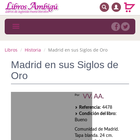
BUSCAR
MENÚ PRINCIPAL
Libros
Toggle
navigation
Novedades
Notícias
Libros
Historia
Madrid en sus Siglos de Oro
MATERIAS
Madrid en sus Siglos de
Oro
Arte
Astrología. Ocultismo
VV. AA.
Por
Autoayuda. Conocimiento personal
Referencia:
4478
Condición del libro:
Autoayuda. Crecimiento personal
Bueno
Biografía
Comunidad de Madrid.
Tapa blanda. 24 cm.