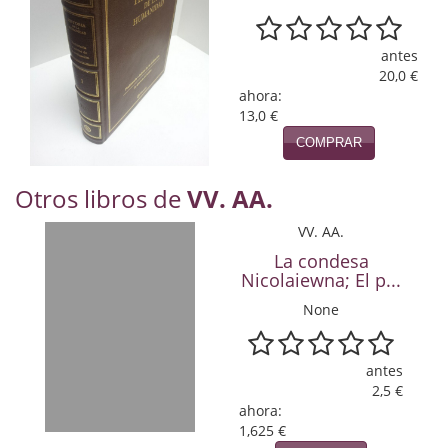
Naturaleza
Novela Extranjera
antes
20,0 €
Novela fantástica
ahora:
13,0 €
Novela histórica
COMPRAR
Novela negra
Otros libros de
VV. AA.
Novela romántica
VV. AA.
Otros idiomas
La condesa
Nicolaiewna; El p...
Papás, Mamás, bebés...
None
Papás, Mamás, Bebés...
antes
Papás, Mamás, Bebés…
2,5 €
ahora:
Poesía
1,625 €