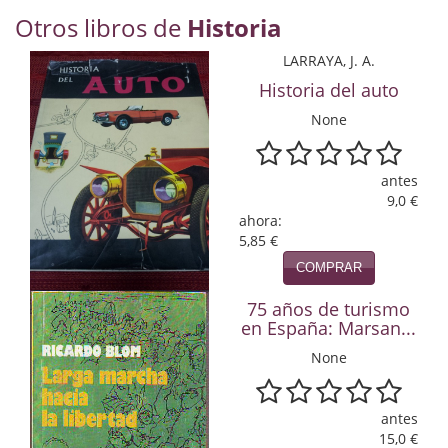
Economía
Otros libros de
Historia
Enciclopedias
LARRAYA, J. A.
Historia del auto
Ensayo
None
Ensayo literario
antes
Filosofía
9,0 €
ahora:
Física y Química
5,85 €
Física y química
COMPRAR
75 años de turismo
Guerra Civil Española
en España: Marsan...
Historia
None
historia
antes
Infantil y juvenil
15,0 €