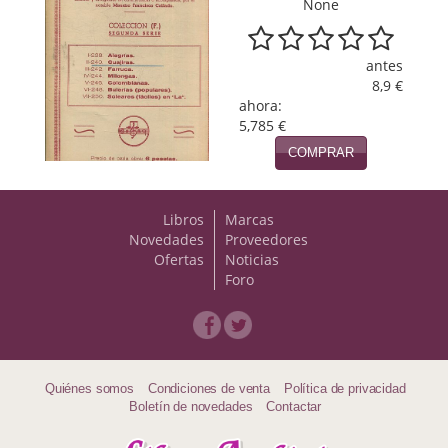
None
Política
Psicología. Educación
antes
8,9 €
Religión
ahora:
5,785 €
Revistas
COMPRAR
Segunda Guerra Mundial
Libros
Marcas
Sobre Madrid
Novedades
Proveedores
Ofertas
Noticias
Teatro
Foro
Tema Local
Terror
Quiénes somos
Condiciones de venta
Política de privacidad
Terrorismo
Boletín de novedades
Contactar
Varios