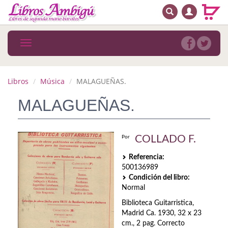
BUSCAR
MENÚ PRINCIPAL
Libros
Toggle
navigation
Novedades
Notícias
Libros
Música
MALAGUEÑAS.
MATERIAS
MALAGUEÑAS.
Arte
COLLADO F.
Por
Astrología. Ocultismo
Referencia:
Autoayuda. Conocimiento personal
500136989
Condición del libro:
Autoayuda. Crecimiento personal
Normal
Biblioteca Guitarristica,
Biografía
Madrid Ca. 1930, 32 x 23
cm., 2 pag. Correcto