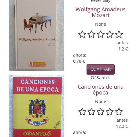
Peter Gay
Economía
Wolfgang Amadeus
Mozart
Enciclopedias
None
Ensayo
antes
Ensayo literario
1,2 €
ahora:
Filosofía
0,78 €
Física y Química
COMPRAR
O´Santos
Física y química
Canciones de una
época
Guerra Civil Española
None
Historia
antes
historia
12,0 €
ahora:
Infantil y juvenil