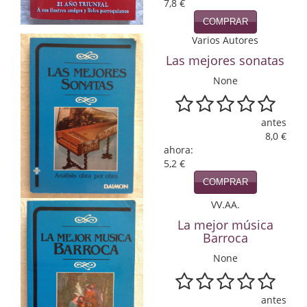
7,8 €
Infantil y juvenil. Nuevo!!
COMPRAR
Varios Autores
Infantil y juvenil. Nuevo!!!
Las mejores sonatas
Informática
None
Literatura fantástica
antes
8,0 €
Literatura hispanoamericana
ahora:
5,2 €
Local
COMPRAR
Mafia y espionaje
VV.AA.
La mejor música
Matemáticas
Barroca
Medicina
None
Música
antes