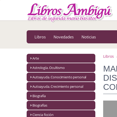
MENÚ PRINCIPAL
Libros
Novedades
Libros
Novedades
Noticias
Notícias
MATERIAS
Libros
Arte
Arte
MA
Astrología. Ocultismo
Astrología. Ocultismo
DI
Autoayuda. Conocimiento personal
CO
Autoayuda. Conocimiento personal
Autoayuda. Crecimiento personal
Autoayuda. Crecimiento personal
Biografía
Biografías
Biografía
Ciencia ficción