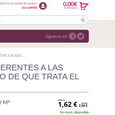
0,00€
Entre en su cuenta de usuario.
su cuenta
0 articulos
Siguenos en:
AS CAUSAS ...
ERENTES A LAS
O DE QUE TRATA EL
ahora:
1,62 €
é Mª
antes
2,50 €
En stock, disponible