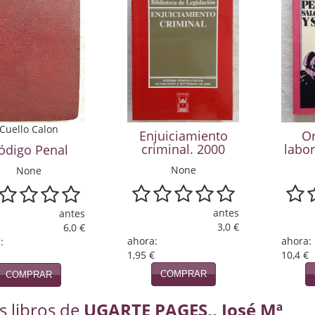
Cuello Calon
Enjuiciamiento
O
criminal. 2000
labor
ódigo Penal
None
None
antes
antes
3,0 €
6,0 €
ahora:
ahora:
:
1,95 €
10,4 €
COMPRAR
COMPRAR
s libros de
UGARTE PAGES,, José Mª