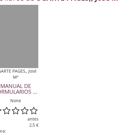
ARTE PAGES,, José
Mª
MANUAL DE
ORMULARIOS ...
None
antes
2,5 €
ra: