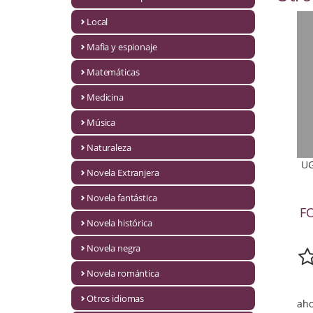
Infantil y juvenil. Nuevo!!
Local
Mafia y espionaje
Infantil y juvenil. Nuevo!!!
Matemáticas
Informática
Medicina
Literatura fantástica
Música
Literatura hispanoamericana
Naturaleza
UG
Local
Novela Extranjera
Mafia y espionaje
Novela fantástica
F
Novela histórica
Matemáticas
Novela negra
Medicina
Novela romántica
Música
Otros idiomas
aho