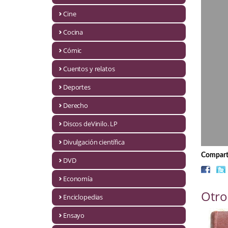
Biografías
Cine
Ciencia ficción
Cocina
Cine
Cómic
Cocina
Cuentos y relatos
Cómic
Deportes
Derecho
Cuentos y relatos
Discos deVinilo. LP
Deportes
Divulgación científica
Derecho
Comparti
DVD
Discos deVinilo. LP
Economía
Otro
Divulgación científica
Enciclopedias
DVD
Ensayo