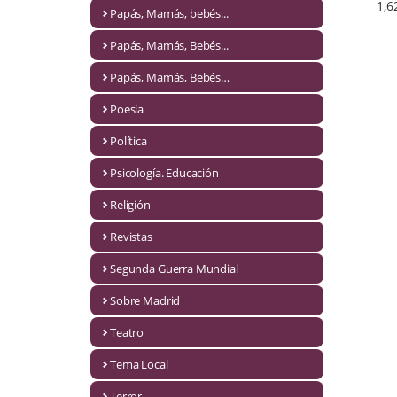
Naturaleza
1,6
Papás, Mamás, bebés...
Novela Extranjera
Papás, Mamás, Bebés...
Novela fantástica
Papás, Mamás, Bebés…
Poesía
Novela histórica
Política
Novela negra
Psicología. Educación
Novela romántica
Religión
Otros idiomas
Revistas
Papás, Mamás, bebés...
Segunda Guerra Mundial
Papás, Mamás, Bebés...
Sobre Madrid
Teatro
Papás, Mamás, Bebés…
Tema Local
Poesía
Terror