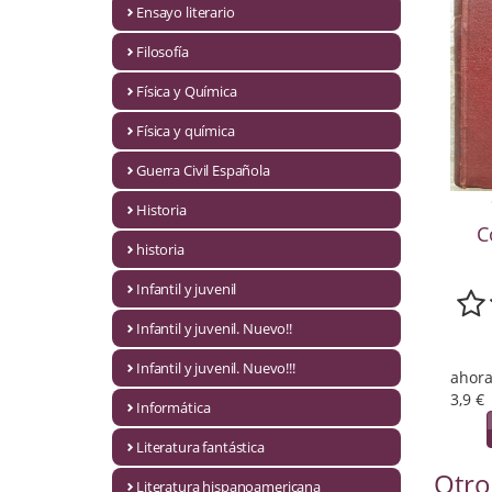
Ensayo literario
Economía
Filosofía
Enciclopedias
Física y Química
Ensayo
Física y química
Ensayo literario
Guerra Civil Española
Filosofía
Historia
C
Física y Química
historia
Infantil y juvenil
Física y química
Infantil y juvenil. Nuevo!!
Guerra Civil Española
Infantil y juvenil. Nuevo!!!
ahora
Historia
3,9 €
Informática
historia
Literatura fantástica
Otro
Infantil y juvenil
Literatura hispanoamericana