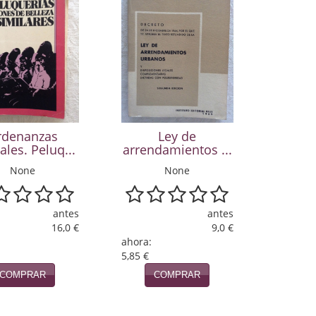
rdenanzas
Ley de
ales. Peluq...
arrendamientos ...
None
None
antes
antes
16,0 €
9,0 €
ahora:
5,85 €
COMPRAR
COMPRAR