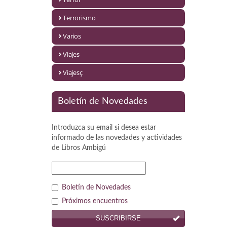
Política
Terrorismo
Psicología. Educación
Varios
Religión
Viajes
Revistas
Viajesç
Segunda Guerra Mundial
Boletín de Novedades
Sobre Madrid
Introduzca su email si desea estar
Teatro
informado de las novedades y actividades
de
Libros Ambigú
Tema Local
Terror
Boletín de Novedades
Terrorismo
Próximos encuentros
SUSCRIBIRSE
Varios