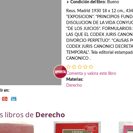
Condición del libro:
Bueno
Reus. Madrid 1930 18 x 12 cm., 434 
"EXPOSICION". "PRINCIPIOS FUN
DISOLUCION DE LA VIDA CONYUGA
"DE LOS JUICIOS". FORMULARIOS
LAS QUE EL CODEX JURIS CANON
DIVORCIO PERPETUO". "CAUSAS P
CODEX JURIS CANONICI DECRETA
TEMPORAL". Tela editorial estamp
CANONICO .
Comenta y valora este libro
Materias:
Derecho
r en:
s libros de
Derecho