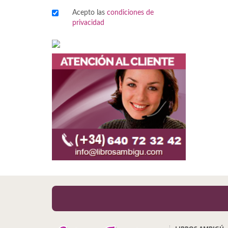
Acepto las
condiciones de
Viajes
privacidad
Viajesç