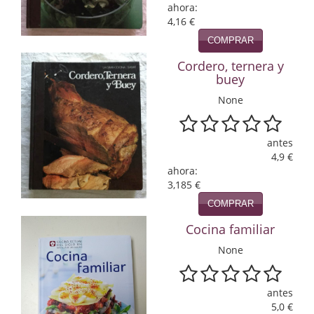
ahora:
4,16 €
Infantil y juvenil. Nuevo!!
COMPRAR
Infantil y juvenil. Nuevo!!!
Cordero, ternera y
buey
Informática
None
Literatura fantástica
Literatura hispanoamericana
antes
4,9 €
Local
ahora:
3,185 €
Mafia y espionaje
COMPRAR
Cocina familiar
Matemáticas
None
Medicina
Música
antes
5,0 €