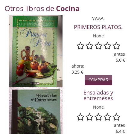
Economía
Otros libros de
Cocina
Enciclopedias
VV.AA.
PRIMEROS PLATOS.
Ensayo
None
Ensayo literario
antes
Filosofía
5,0 €
ahora:
Física y Química
3,25 €
Física y química
COMPRAR
Ensaladas y
Guerra Civil Española
entremeses
Historia
None
historia
antes
Infantil y juvenil
6,4 €