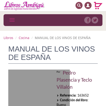
BUSCAR
MENÚ PRINCIPAL
Libros
Toggle
navigation
Novedades
Notícias
Libros
Cocina
MANUAL DE LOS VINOS DE ESPAÑA
MATERIAS
MANUAL DE LOS VINOS
DE ESPAÑA
Arte
Astrología. Ocultismo
Pedro
Por
Autoayuda. Conocimiento personal
Plasencia y Teclo
Autoayuda. Crecimiento personal
Villalón
Referencia:
163652
Biografía
Condición del libro:
Bueno