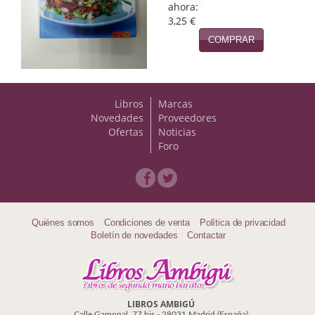
Naturaleza
ahora:
3,25 €
Novela Extranjera
COMPRAR
Novela fantástica
Novela histórica
Libros
Marcas
Novedades
Proveedores
Novela negra
Ofertas
Noticias
Foro
Novela romántica
Otros idiomas
Papás, Mamás, bebés...
Quiénes somos
Condiciones de venta
Política de privacidad
Boletín de novedades
Contactar
Papás, Mamás, Bebés...
Papás, Mamás, Bebés…
Poesía
LIBROS AMBIGÚ
Calle Gamonal, 77 bis - 28031 Madrid (España)