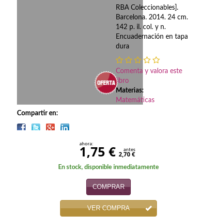
Biografías
RBA Coleccionables].
Barcelona. 2014. 24 cm.
Ciencia ficción
142 p. il. col. y n.
Encuadernación en tapa
Cine
dura
Cocina
Comenta y valora este
libro
Cómic
Materias:
Matemáticas
Cuentos y relatos
Compartir en:
Deportes
Derecho
ahora:
1,75 €
antes
2,70 €
Discos deVinilo. LP
En stock, disponible inmediatamente
Divulgación científica
COMPRAR
DVD
VER COMPRA