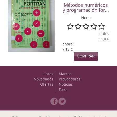
Naturaleza
Métodos numéricos
y programación for...
Novela Extranjera
None
Novela fantástica
antes
Novela histórica
11,0 €
ahora:
Novela negra
7,15 €
Novela romántica
COMPRAR
Otros idiomas
Libros
Marcas
Papás, Mamás, bebés...
Novedades
Proveedores
Ofertas
Noticias
Papás, Mamás, Bebés...
Foro
Papás, Mamás, Bebés…
Poesía