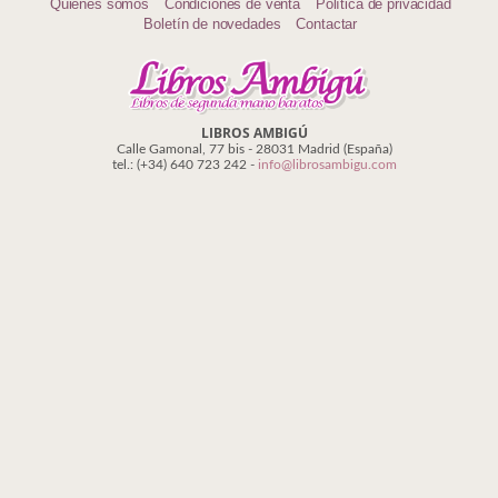
Quiénes somos
Condiciones de venta
Política de privacidad
Política
Boletín de novedades
Contactar
Psicología. Educación
Religión
LIBROS AMBIGÚ
Calle Gamonal, 77 bis - 28031 Madrid (España)
Revistas
tel.: (+34) 640 723 242 -
info@librosambigu.com
Segunda Guerra Mundial
Sobre Madrid
Teatro
Tema Local
Terror
Terrorismo
Varios