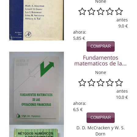
None
Infantil y juvenil. Nuevo!!
antes
Infantil y juvenil. Nuevo!!!
9,0 €
ahora:
Informática
5,85 €
COMPRAR
Literatura fantástica
Fundamentos
Literatura hispanoamericana
matematicos de la...
None
Local
Mafia y espionaje
antes
10,0 €
Matemáticas
ahora:
6,5 €
Medicina
COMPRAR
Música
D. D. McCracken y W. S.
Dorn