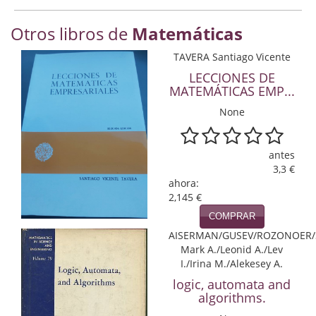
Economía
Otros libros de
Matemáticas
Enciclopedias
TAVERA Santiago Vicente
Ensayo
LECCIONES DE
MATEMÁTICAS EMP...
Ensayo literario
None
Filosofía
antes
Física y Química
3,3 €
ahora:
Física y química
2,145 €
COMPRAR
Guerra Civil Española
AISERMAN/GUSEV/ROZONOER/
Historia
Mark A./Leonid A./Lev
I./Irina M./Alekesey A.
historia
logic, automata and
algorithms.
Infantil y juvenil