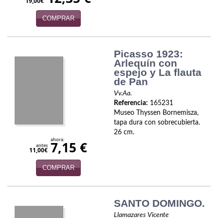
19,00€
Política
COMPRAR
Psicología. Educación
Religión
Picasso 1923:
Arlequín con
Revistas
espejo y La flauta
de Pan
Segunda Guerra Mundial
Vv.Aa.
Referencia:
165231
Sobre Madrid
Museo Thyssen Bornemisza,
tapa dura con sobrecubierta.
Teatro
26 cm.
ahora:
7,15 €
antes
11,00€
Tema Local
COMPRAR
Terror
Terrorismo
SANTO DOMINGO.
Varios
Llamazares Vicente