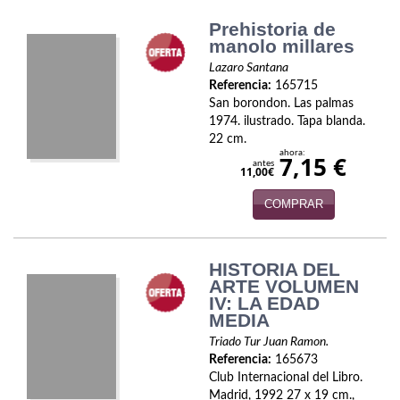
Biografías
Prehistoria de
Ciencia ficción
manolo millares
Lazaro Santana
Cine
Referencia:
165715
San borondon. Las palmas
Cocina
1974. ilustrado. Tapa blanda.
22 cm.
Cómic
ahora:
7,15 €
antes
11,00€
Cuentos y relatos
COMPRAR
Deportes
Derecho
HISTORIA DEL
ARTE VOLUMEN
IV: LA EDAD
Discos deVinilo. LP
MEDIA
Divulgación científica
Triado Tur Juan Ramon.
Referencia:
165673
DVD
Club Internacional del Libro.
Madrid, 1992 27 x 19 cm.,