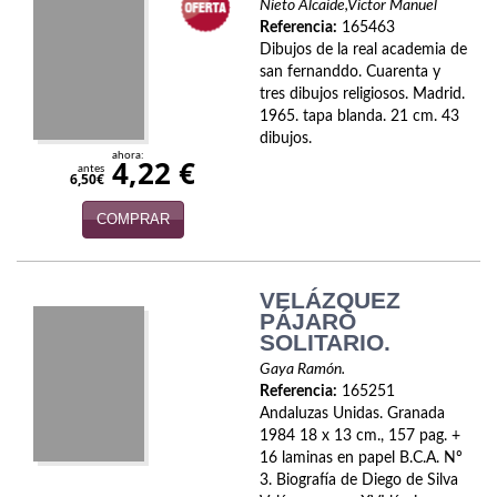
Nieto Alcaide,Victor Manuel
Referencia:
165463
Infantil y juvenil. Nuevo!!
Dibujos de la real academia de
san fernanddo. Cuarenta y
Infantil y juvenil. Nuevo!!!
tres dibujos religiosos. Madrid.
1965. tapa blanda. 21 cm. 43
Informática
dibujos.
ahora:
4,22 €
antes
Literatura fantástica
6,50€
Literatura hispanoamericana
COMPRAR
Local
VELÁZQUEZ
Mafia y espionaje
PÁJARO
SOLITARIO.
Matemáticas
Gaya Ramón.
Referencia:
165251
Medicina
Andaluzas Unidas. Granada
1984 18 x 13 cm., 157 pag. +
Música
16 laminas en papel B.C.A. Nº
3. Biografía de Diego de Silva