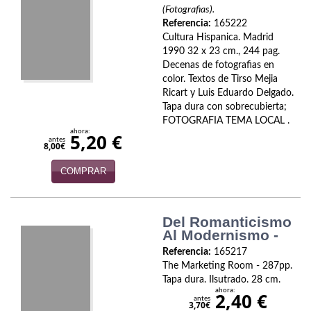
(Fotografias).
Viajes
Referencia:
165222
Cultura Hispanica. Madrid
Viajesç
1990 32 x 23 cm., 244 pag.
Decenas de fotografias en
color. Textos de Tirso Mejia
Ricart y Luis Eduardo Delgado.
Tapa dura con sobrecubierta;
FOTOGRAFIA TEMA LOCAL .
ahora:
5,20 €
antes
8,00€
COMPRAR
Del Romanticismo
Al Modernismo -
Referencia:
165217
The Marketing Room - 287pp.
Tapa dura. Ilsutrado. 28 cm.
ahora:
2,40 €
antes
3,70€