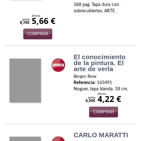
Economía
368 pag. Tapa dura con
sobrecubiertas, ARTE .
ahora:
5,66 €
Enciclopedias
antes
8,70€
Ensayo
COMPRAR
Ensayo literario
El conocimiento
Filosofía
de la pintura. El
arte de verla
Física y Química
Berger, Rene
Referencia:
165491
Física y química
Noguer, tapa blanda. 18 cm.
ahora:
4,22 €
Guerra Civil Española
antes
6,50€
Historia
COMPRAR
historia
CARLO MARATTI
Infantil y juvenil