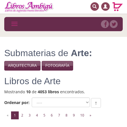
BUSCAR
MENÚ PRINCIPAL
Libros
Toggle
navigation
Novedades
Notícias
Submaterias de
Arte:
MATERIAS
ARQUITECTURA
FOTOGRAFÍA
Arte
Libros de Arte
Astrología. Ocultismo
Mostrando
10
de
4053 libros
encontrados.
Autoayuda. Conocimiento personal
Ordenar por:
↑
Autoayuda. Crecimiento personal
(current)
«
1
2
3
4
5
6
7
8
9
10
»
Biografía