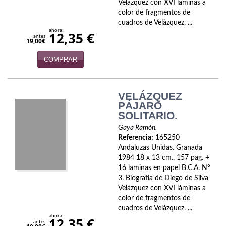
Naturaleza
Velázquez con XVI láminas a
color de fragmentos de
Novela Extranjera
cuadros de Velázquez. ...
ahora:
12,35 €
antes
19,00€
Novela fantástica
COMPRAR
Novela histórica
Novela negra
VELÁZQUEZ
PÁJARO
Novela romántica
SOLITARIO.
Otros idiomas
Gaya Ramón.
Referencia:
165250
Andaluzas Unidas. Granada
Papás, Mamás, bebés...
1984 18 x 13 cm., 157 pag. +
16 laminas en papel B.C.A. Nº
Papás, Mamás, Bebés...
3. Biografía de Diego de Silva
Velázquez con XVI láminas a
Papás, Mamás, Bebés…
color de fragmentos de
cuadros de Velázquez. ...
Poesía
ahora:
12,35 €
antes