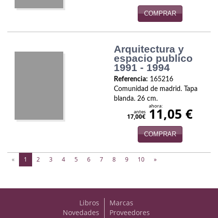
COMPRAR
Arquitectura y
espacio publico
1991 - 1994
Referencia:
165216
Comunidad de madrid. Tapa
blanda. 26 cm.
ahora:
11,05 €
antes
17,00€
COMPRAR
(current)
«
1
2
3
4
5
6
7
8
9
10
»
Libros
Marcas
Novedades
Proveedores