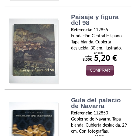
Política
Paisaje y figura
Psicología. Educación
del 98
Referencia:
112855
Religión
Fundación Central Hispano.
Tapa blanda. Cubierta
Revistas
deslucida. 30 cm. Ilustrado.
ahora:
5,20 €
Segunda Guerra Mundial
antes
8,00€
Sobre Madrid
COMPRAR
Teatro
Tema Local
Guía del palacio
de Navarra
Terror
Referencia:
112850
Gobierno de Navarra. Tapa
Terrorismo
blanda. Cubierta deslucida. 29
cm. Con fotografías.
Varios
ahora: