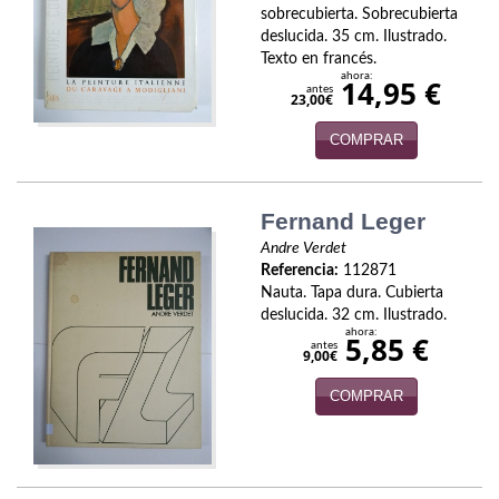
sobrecubierta. Sobrecubierta
Economía
deslucida. 35 cm. Ilustrado.
Texto en francés.
Enciclopedias
ahora:
14,95 €
antes
23,00€
Ensayo
COMPRAR
Ensayo literario
Filosofía
Fernand Leger
Andre Verdet
Física y Química
Referencia:
112871
Nauta. Tapa dura. Cubierta
Física y química
deslucida. 32 cm. Ilustrado.
ahora:
5,85 €
Guerra Civil Española
antes
9,00€
Historia
COMPRAR
historia
Infantil y juvenil