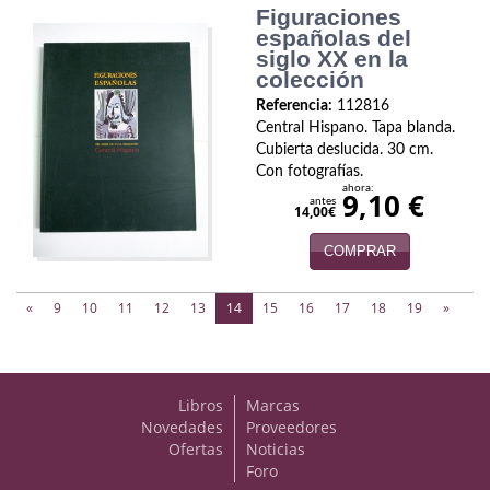
Figuraciones
españolas del
siglo XX en la
colección
Referencia:
112816
Central Hispano. Tapa blanda.
Cubierta deslucida. 30 cm.
Con fotografías.
ahora:
9,10 €
antes
14,00€
COMPRAR
(current)
«
9
10
11
12
13
14
15
16
17
18
19
»
Libros
Marcas
Novedades
Proveedores
Ofertas
Noticias
Foro