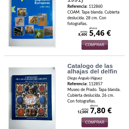
Naturaleza
Referencia:
112860
Novela Extranjera
COAM. Tapa blanda. Cubierta
deslucida. 28 cm. Con
fotografías.
Novela fantástica
ahora:
5,46 €
antes
8,40€
Novela histórica
COMPRAR
Novela negra
Novela romántica
Catalogo de las
alhajas del delfin
Otros idiomas
Diego Angulo Iñiguez
Referencia:
112857
Papás, Mamás, bebés...
Museo de Prado. Tapa blanda.
Cubierta deslucida. 26 cm.
Papás, Mamás, Bebés...
Con fotografías.
ahora:
7,80 €
Papás, Mamás, Bebés…
antes
12,00€
Poesía
COMPRAR