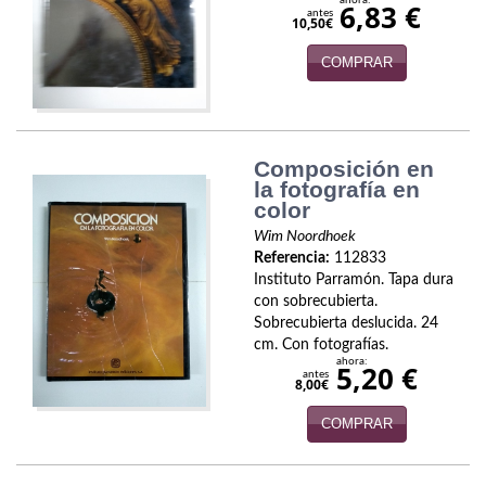
6,83 €
antes
10,50€
Viajes
COMPRAR
Viajesç
Composición en
la fotografía en
color
Wim Noordhoek
Referencia:
112833
Instituto Parramón. Tapa dura
con sobrecubierta.
Sobrecubierta deslucida. 24
cm. Con fotografías.
ahora:
5,20 €
antes
8,00€
COMPRAR