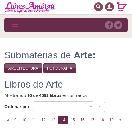
BUSCAR
MENÚ PRINCIPAL
Libros
Toggle
navigation
Novedades
Notícias
Submaterias de
Arte:
MATERIAS
ARQUITECTURA
FOTOGRAFÍA
Arte
Libros de Arte
Astrología. Ocultismo
Mostrando
10
de
4053 libros
encontrados.
Autoayuda. Conocimiento personal
Ordenar por:
↑
Autoayuda. Crecimiento personal
(current)
«
9
10
11
12
13
14
15
16
17
18
19
»
Biografía