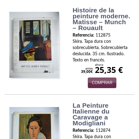
Biografías
Histoire de la
Ciencia ficción
peinture moderne.
Matisse – Munch
Cine
– Rouault
Referencia:
112875
Cocina
Skira. Tapa dura con
sobrecubierta. Sobrecubierta
Cómic
deslucida. 35 cm. Ilustrado.
Texto en francés.
Cuentos y relatos
ahora:
25,35 €
antes
39,00€
Deportes
COMPRAR
Derecho
La Peinture
Discos deVinilo. LP
Italienne du
Caravage a
Divulgación científica
Modigliani
DVD
Referencia:
112874
Skira. Tapa dura con