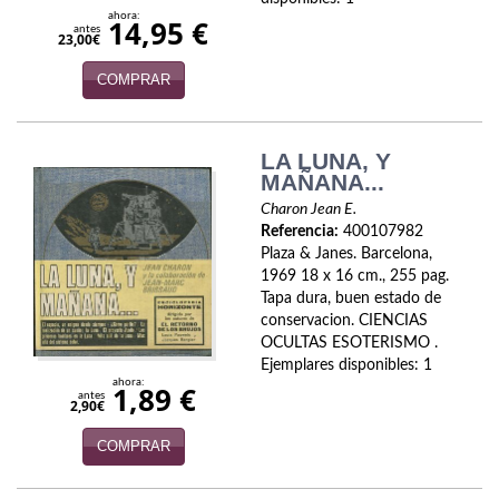
ahora:
14,95 €
antes
23,00€
COMPRAR
LA LUNA, Y
MAÑANA...
Charon Jean E.
Referencia:
400107982
Plaza & Janes. Barcelona,
1969 18 x 16 cm., 255 pag.
Tapa dura, buen estado de
conservacion. CIENCIAS
OCULTAS ESOTERISMO .
Ejemplares disponibles: 1
ahora:
1,89 €
antes
2,90€
COMPRAR