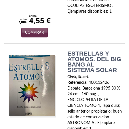
conservacion. CIENCIAS
OCULTAS ESOTERISMO .
Viajes
Ejemplares disponibles: 1
ahora:
4,55 €
antes
Viajesç
7,00€
COMPRAR
ESTRELLAS Y
ATOMOS. DEL BIG
BANG AL
SISTEMA SOLAR
Clark, Stuart.
Referencia:
400112426
Debate. Barcelona 1995 30 X
24 cm., 160 pag. ,
ENCICLOPEDIA DE LA
CIENCIA TOMO 4, Tapa dura;
sello anterior propietario; buen
estado de conservacion.
ASTRONOMIA . Ejemplares
disponibles: 1