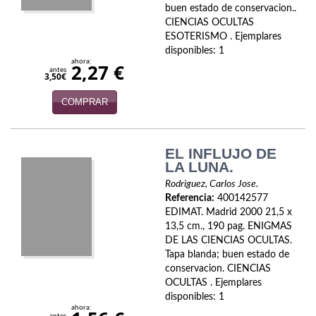
buen estado de conservacion..
Economía
CIENCIAS OCULTAS
ESOTERISMO . Ejemplares
Enciclopedias
disponibles: 1
ahora:
2,27 €
Ensayo
antes
3,50€
Ensayo literario
COMPRAR
Filosofía
EL INFLUJO DE
Física y Química
LA LUNA.
Rodriguez, Carlos Jose.
Física y química
Referencia:
400142577
EDIMAT. Madrid 2000 21,5 x
Guerra Civil Española
13,5 cm., 190 pag. ENIGMAS
DE LAS CIENCIAS OCULTAS.
Historia
Tapa blanda; buen estado de
conservacion. CIENCIAS
historia
OCULTAS . Ejemplares
disponibles: 1
Infantil y juvenil
ahora: