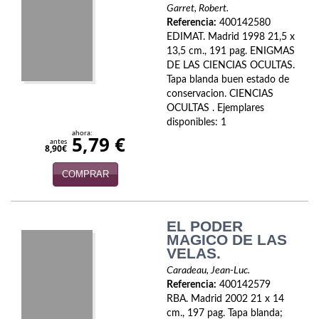
Biografías
Garret, Robert.
Referencia:
400142580
Ciencia ficción
EDIMAT. Madrid 1998 21,5 x
13,5 cm., 191 pag. ENIGMAS
Cine
DE LAS CIENCIAS OCULTAS.
Tapa blanda buen estado de
Cocina
conservacion. CIENCIAS
OCULTAS . Ejemplares
Cómic
disponibles: 1
ahora:
5,79 €
antes
8,90€
Cuentos y relatos
COMPRAR
Deportes
Derecho
EL PODER
MAGICO DE LAS
Discos deVinilo. LP
VELAS.
Divulgación científica
Caradeau, Jean-Luc.
Referencia:
400142579
RBA. Madrid 2002 21 x 14
DVD
cm., 197 pag. Tapa blanda;