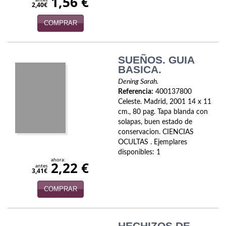
1,56 €
antes
2,40€
Infantil y juvenil. Nuevo!!
COMPRAR
Infantil y juvenil. Nuevo!!!
Informática
SUEÑOS. GUIA
BASICA.
Literatura fantástica
Dening Sarah.
Referencia:
400137800
Literatura hispanoamericana
Celeste. Madrid, 2001 14 x 11
cm., 80 pag. Tapa blanda con
Local
solapas, buen estado de
conservacion. CIENCIAS
Mafia y espionaje
OCULTAS . Ejemplares
disponibles: 1
ahora:
2,22 €
Matemáticas
antes
3,41€
Medicina
COMPRAR
Música
HECHIZOS DE