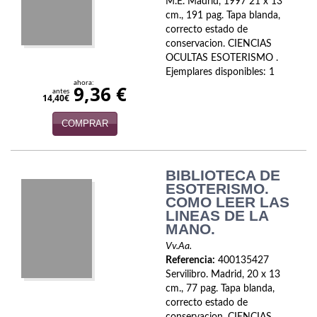
M.E. Madrid, 1997 21 x 13
Política
cm., 191 pag. Tapa blanda,
correcto estado de
Psicología. Educación
conservacion. CIENCIAS
OCULTAS ESOTERISMO .
Religión
Ejemplares disponibles: 1
ahora:
9,36 €
antes
14,40€
Revistas
COMPRAR
Segunda Guerra Mundial
Sobre Madrid
BIBLIOTECA DE
ESOTERISMO.
Teatro
COMO LEER LAS
LINEAS DE LA
Tema Local
MANO.
Vv.Aa.
Terror
Referencia:
400135427
Servilibro. Madrid, 20 x 13
Terrorismo
cm., 77 pag. Tapa blanda,
correcto estado de
Varios