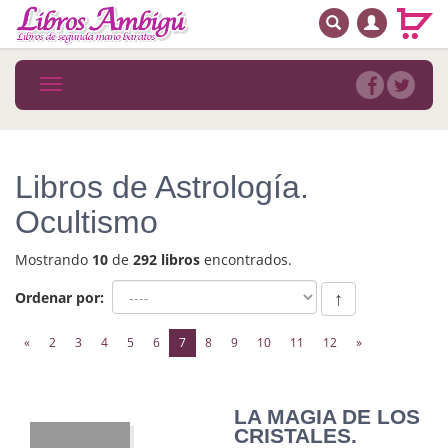
BUSCAR
MENÚ PRINCIPAL
Libros
Toggle
navigation
Novedades
Notícias
Libros de Astrología.
MATERIAS
Ocultismo
Arte
Mostrando
10
de
292 libros
encontrados.
Astrología. Ocultismo
Ordenar por:
↑
Autoayuda. Conocimiento personal
(current)
«
2
3
4
5
6
7
8
9
10
11
12
»
Autoayuda. Crecimiento personal
Biografía
LA MAGIA DE LOS
CRISTALES.