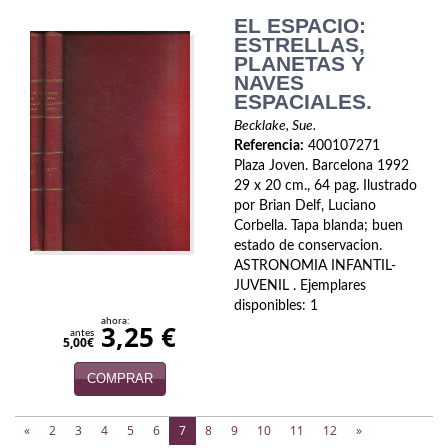
EL ESPACIO:
ESTRELLAS,
PLANETAS Y
NAVES
ESPACIALES.
Becklake, Sue.
Referencia:
400107271
Plaza Joven. Barcelona 1992
29 x 20 cm., 64 pag. Ilustrado
por Brian Delf, Luciano
Corbella. Tapa blanda; buen
estado de conservacion.
ASTRONOMIA INFANTIL-
JUVENIL . Ejemplares
disponibles: 1
ahora:
3,25 €
antes
5,00€
COMPRAR
(current)
«
2
3
4
5
6
7
8
9
10
11
12
»