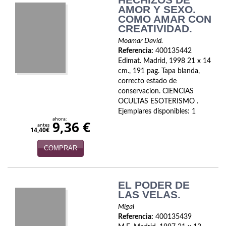
Naturaleza
AMOR Y SEXO.
COMO AMAR CON
Novela Extranjera
CREATIVIDAD.
Moamar David.
Novela fantástica
Referencia:
400135442
Edimat. Madrid, 1998 21 x 14
Novela histórica
cm., 191 pag. Tapa blanda,
correcto estado de
Novela negra
conservacion. CIENCIAS
OCULTAS ESOTERISMO .
Novela romántica
Ejemplares disponibles: 1
ahora:
9,36 €
antes
Otros idiomas
14,40€
COMPRAR
Papás, Mamás, bebés...
Papás, Mamás, Bebés...
EL PODER DE
Papás, Mamás, Bebés…
LAS VELAS.
Migal
Poesía
Referencia:
400135439