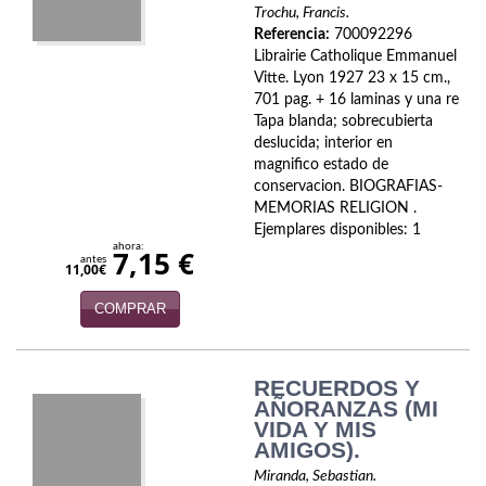
Trochu, Francis.
Economía
Referencia:
700092296
Librairie Catholique Emmanuel
Enciclopedias
Vitte. Lyon 1927 23 x 15 cm.,
701 pag. + 16 laminas y una re
Ensayo
Tapa blanda; sobrecubierta
deslucida; interior en
Ensayo literario
magnifico estado de
conservacion. BIOGRAFIAS-
Filosofía
MEMORIAS RELIGION .
Ejemplares disponibles: 1
Física y Química
ahora:
7,15 €
antes
11,00€
Física y química
COMPRAR
Guerra Civil Española
Historia
RECUERDOS Y
AÑORANZAS (MI
VIDA Y MIS
historia
AMIGOS).
Infantil y juvenil
Miranda, Sebastian.