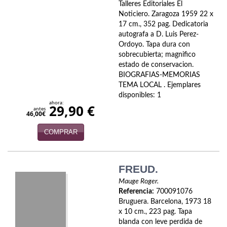
Naturaleza
Talleres Editoriales El
Noticiero. Zaragoza 1959 22 x
Novela Extranjera
17 cm., 352 pag. Dedicatoria
autografa a D. Luis Perez-
Novela fantástica
Ordoyo. Tapa dura con
sobrecubierta; magnifico
Novela histórica
estado de conservacion.
BIOGRAFIAS-MEMORIAS
TEMA LOCAL . Ejemplares
Novela negra
disponibles: 1
ahora:
29,90 €
Novela romántica
antes
46,00€
Otros idiomas
COMPRAR
Papás, Mamás, bebés...
FREUD.
Papás, Mamás, Bebés...
Mauge Roger.
Referencia:
700091076
Papás, Mamás, Bebés…
Bruguera. Barcelona, 1973 18
x 10 cm., 223 pag. Tapa
Poesía
blanda con leve perdida de