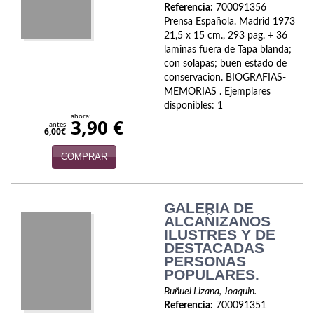
Referencia:
700091356
Infantil y juvenil. Nuevo!!
Prensa Española. Madrid 1973
21,5 x 15 cm., 293 pag. + 36
Infantil y juvenil. Nuevo!!!
laminas fuera de Tapa blanda;
con solapas; buen estado de
conservacion. BIOGRAFIAS-
Informática
MEMORIAS . Ejemplares
disponibles: 1
Literatura fantástica
ahora:
3,90 €
antes
6,00€
Literatura hispanoamericana
COMPRAR
Local
Mafia y espionaje
GALERIA DE
ALCAÑIZANOS
Matemáticas
ILUSTRES Y DE
DESTACADAS
Medicina
PERSONAS
POPULARES.
Música
Buñuel Lizana, Joaquin.
Referencia:
700091351