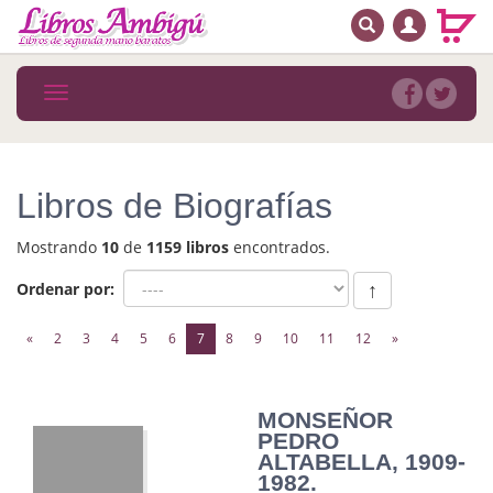
BUSCAR
MENÚ PRINCIPAL
Libros
Toggle
navigation
Novedades
Notícias
Libros de Biografías
MATERIAS
Mostrando
10
de
1159 libros
encontrados.
Arte
Ordenar por:
↑
Astrología. Ocultismo
(current)
«
2
3
4
5
6
7
8
9
10
11
12
»
Autoayuda. Conocimiento personal
Autoayuda. Crecimiento personal
MONSEÑOR
PEDRO
Biografía
ALTABELLA, 1909-
1982.