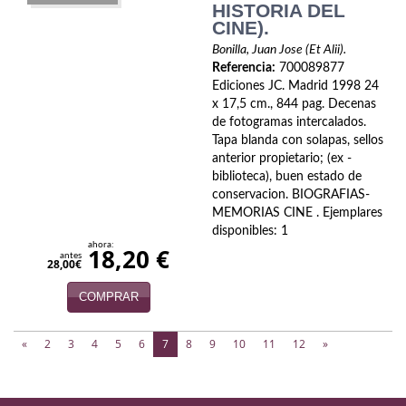
HISTORIA DEL
CINE).
Bonilla, Juan Jose (Et Alii).
Referencia:
700089877
Ediciones JC. Madrid 1998 24
x 17,5 cm., 844 pag. Decenas
de fotogramas intercalados.
Tapa blanda con solapas, sellos
anterior propietario; (ex -
biblioteca), buen estado de
conservacion. BIOGRAFIAS-
MEMORIAS CINE . Ejemplares
disponibles: 1
ahora:
18,20 €
antes
28,00€
COMPRAR
(current)
«
2
3
4
5
6
7
8
9
10
11
12
»