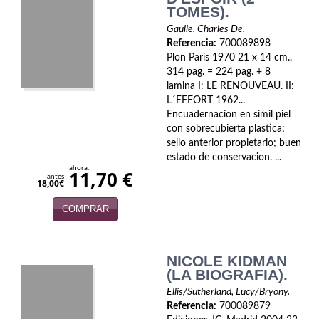
TOMES).
Gaulle, Charles De.
Referencia:
700089898
Plon Paris 1970 21 x 14 cm.,
314 pag. = 224 pag. + 8
lamina I: LE RENOUVEAU. II:
L´EFFORT 1962...
Encuadernacion en simil piel
con sobrecubierta plastica;
sello anterior propietario; buen
estado de conservacion. ...
ahora:
11,70 €
antes
18,00€
COMPRAR
NICOLE KIDMAN
(LA BIOGRAFIA).
Ellis/Sutherland, Lucy/Bryony.
Referencia:
700089879