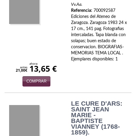
Biografías
Vv.Aa.
Referencia:
700092587
Ciencia ficción
Ediciones del Ateneo de
Zaragoza. Zaragoza 1983 24 x
Cine
17 cm., 141 pag. Fotografias
intercaladas. Tapa blanda con
Cocina
solapas; buen estado de
conservacion. BIOGRAFIAS-
Cómic
MEMORIAS TEMA LOCAL .
Ejemplares disponibles: 1
Cuentos y relatos
ahora:
13,65 €
antes
21,00€
Deportes
COMPRAR
Derecho
LE CURE D'ARS:
Discos deVinilo. LP
SAINT JEAN
MARIE -
Divulgación científica
BAPTISTE
VIANNEY (1768-
DVD
1859).