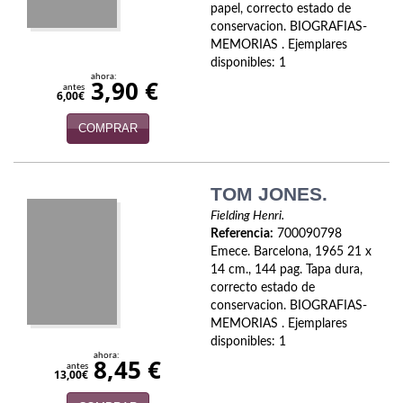
papel, correcto estado de
Política
conservacion. BIOGRAFIAS-
MEMORIAS . Ejemplares
Psicología. Educación
disponibles: 1
ahora:
3,90 €
Religión
antes
6,00€
Revistas
COMPRAR
Segunda Guerra Mundial
TOM JONES.
Sobre Madrid
Fielding Henri.
Referencia:
700090798
Teatro
Emece. Barcelona, 1965 21 x
14 cm., 144 pag. Tapa dura,
Tema Local
correcto estado de
conservacion. BIOGRAFIAS-
Terror
MEMORIAS . Ejemplares
disponibles: 1
Terrorismo
ahora:
8,45 €
antes
13,00€
Varios