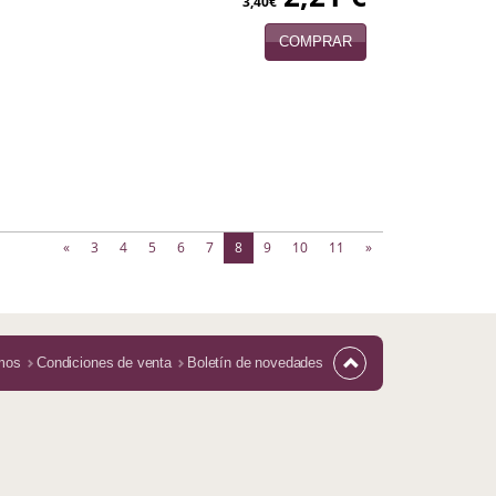
3,40€
COMPRAR
(current)
«
3
4
5
6
7
8
9
10
11
»
mos
Condiciones de venta
Boletín de novedades