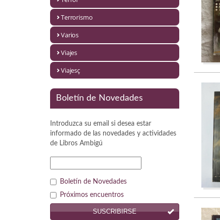
Política
Terrorismo
Psicología. Educación
Varios
Religión
Viajes
Revistas
Viajesç
Segunda Guerra Mundial
Boletín de Novedades
Sobre Madrid
Introduzca su email si desea estar
Teatro
informado de las novedades y actividades
de
Libros Ambigú
Tema Local
Terror
Boletín de Novedades
Terrorismo
Próximos encuentros
SUSCRIBIRSE
Varios