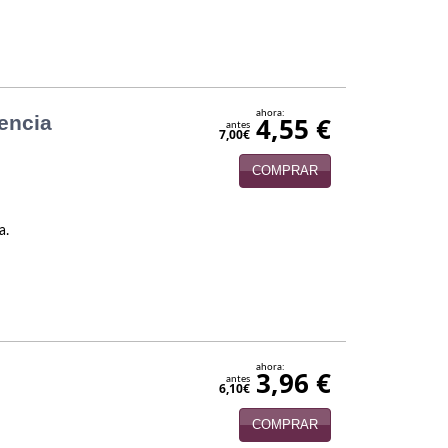
ahora:
iencia
4,55 €
antes
7,00€
COMPRAR
a.
ahora:
3,96 €
antes
6,10€
COMPRAR