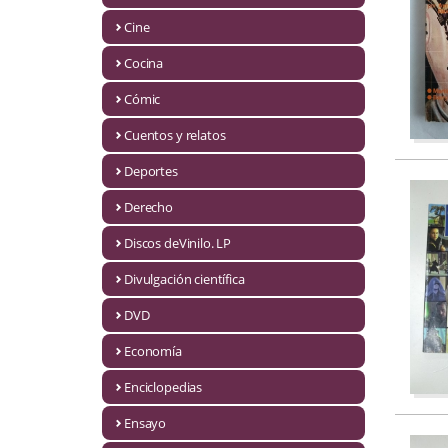
Biografías
Cine
Ciencia ficción
Cocina
Cine
Cómic
Cocina
Cuentos y relatos
Cómic
Deportes
Derecho
Cuentos y relatos
Discos deVinilo. LP
Deportes
Divulgación científica
Derecho
DVD
Discos deVinilo. LP
Economía
Divulgación científica
Enciclopedias
DVD
Ensayo