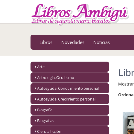
MENÚ PRINCIPAL
Libros
Novedades
Libros
Novedades
Noticias
Notícias
MATERIAS
Arte
Lib
Arte
Astrología. Ocultismo
Mostra
Astrología. Ocultismo
Autoayuda. Conocimiento personal
Ordena
Autoayuda. Conocimiento personal
Autoayuda. Crecimiento personal
Autoayuda. Crecimiento personal
Biografía
Biografías
Biografía
Ciencia ficción