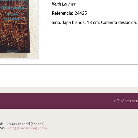
Keith Laumer
Referencia:
24425
Sirio. Tapa blanda. 18 cm. Cubierta deslucida.
Quiénes so
bis - 28031 Madrid (España)
 242 -
info@librosambigu.com