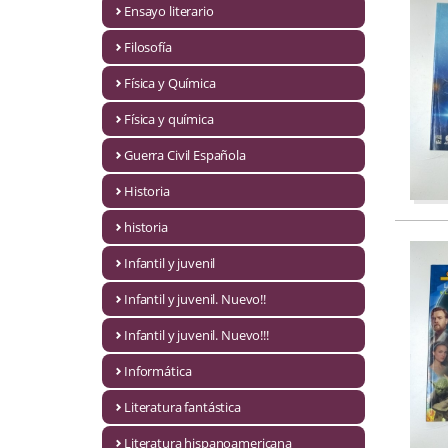
Ensayo literario
Economía
Filosofía
Enciclopedias
Física y Química
Ensayo
Física y química
Ensayo literario
Guerra Civil Española
Filosofía
Historia
Física y Química
historia
Infantil y juvenil
Física y química
Infantil y juvenil. Nuevo!!
Guerra Civil Española
Infantil y juvenil. Nuevo!!!
Historia
Informática
historia
Literatura fantástica
Infantil y juvenil
Literatura hispanoamericana