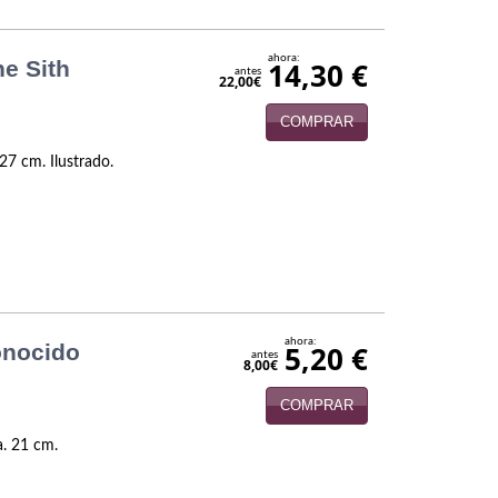
ahora:
he Sith
14,30 €
antes
22,00€
COMPRAR
27 cm. Ilustrado.
ahora:
onocido
5,20 €
antes
8,00€
COMPRAR
a. 21 cm.