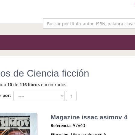
ros de Ciencia ficción
ndo
10
de
116 libros
encontrados.
r por:
↑
Magazine issac asimov 4
Referencia:
97640