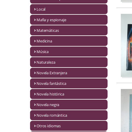
Infantil y juvenil. Nuevo!!
Local
Mafia y espionaje
Infantil y juvenil. Nuevo!!!
Matemáticas
Informática
Medicina
Literatura fantástica
Música
Literatura hispanoamericana
Naturaleza
Local
Novela Extranjera
Mafia y espionaje
Novela fantástica
Novela histórica
Matemáticas
Novela negra
Medicina
Novela romántica
Música
Otros idiomas