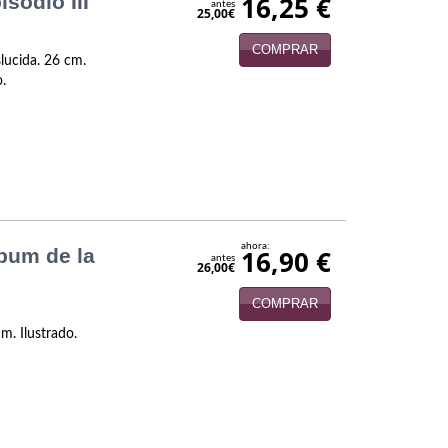
sodio III
16,25 €
antes
25,00€
COMPRAR
lucida. 26 cm.
o.
ahora:
lbum de la
16,90 €
antes
26,00€
COMPRAR
m. Ilustrado.