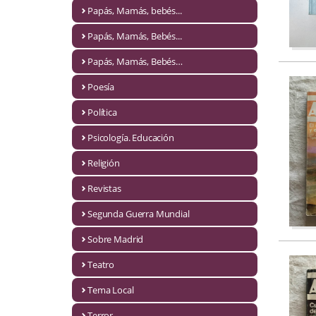
Naturaleza
Papás, Mamás, bebés...
Novela Extranjera
Papás, Mamás, Bebés...
Novela fantástica
Papás, Mamás, Bebés…
Poesía
Novela histórica
Política
Novela negra
Psicología. Educación
Novela romántica
Religión
Otros idiomas
Revistas
Papás, Mamás, bebés...
Segunda Guerra Mundial
Papás, Mamás, Bebés...
Sobre Madrid
Teatro
Papás, Mamás, Bebés…
Tema Local
Poesía
Terror