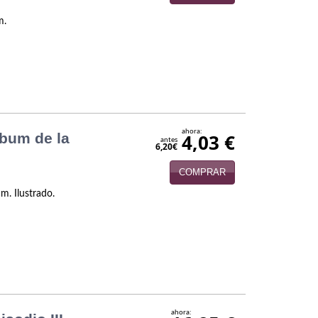
m.
ahora:
lbum de la
4,03 €
antes
6,20€
COMPRAR
m. Ilustrado.
ahora: