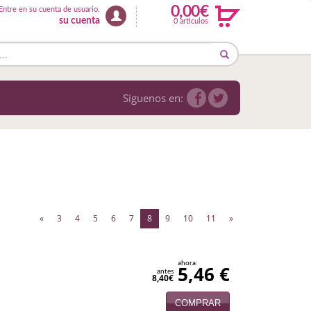
0,00€
Entre en su cuenta de usuario.
su cuenta
0 articulos
Siguenos en:
(current)
«
3
4
5
6
7
8
9
10
11
»
ahora:
5,46 €
antes
8,40€
COMPRAR