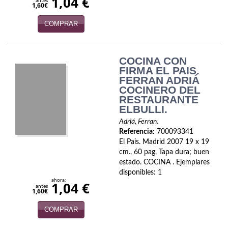
1,04 €
Naturaleza
antes
1,60€
Novela Extranjera
COMPRAR
Novela fantástica
COCINA CON
Novela histórica
FIRMA EL PAIS.
FERRAN ADRIÁ
Novela negra
COCINERO DEL
RESTAURANTE
ELBULLI.
Novela romántica
Adriá, Ferran.
Otros idiomas
Referencia:
700093341
El Pais. Madrid 2007 19 x 19
Papás, Mamás, bebés...
cm., 60 pag. Tapa dura; buen
estado. COCINA . Ejemplares
Papás, Mamás, Bebés...
disponibles: 1
ahora:
1,04 €
antes
1,60€
Papás, Mamás, Bebés…
COMPRAR
Poesía