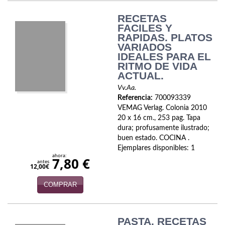
Política
RECETAS
FACILES Y
Psicología. Educación
RAPIDAS. PLATOS
VARIADOS
Religión
IDEALES PARA EL
RITMO DE VIDA
Revistas
ACTUAL.
Vv.Aa.
Segunda Guerra Mundial
Referencia:
700093339
VEMAG Verlag. Colonia 2010
Sobre Madrid
20 x 16 cm., 253 pag. Tapa
dura; profusamente ilustrado;
Teatro
buen estado. COCINA .
Ejemplares disponibles: 1
Tema Local
ahora:
7,80 €
antes
12,00€
Terror
COMPRAR
Terrorismo
Varios
PASTA. RECETAS