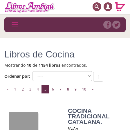
BUSCAR
MENÚ PRINCIPAL
Libros
Toggle
navigation
Novedades
Notícias
Libros de Cocina
MATERIAS
Mostrando
10
de
1154 libros
encontrados.
Arte
Ordenar por:
↑
Astrología. Ocultismo
(current)
«
1
2
3
4
5
6
7
8
9
10
»
Autoayuda. Conocimiento personal
Autoayuda. Crecimiento personal
COCINA
TRADICIONAL
Biografía
CATALANA.
Vv.Aa.