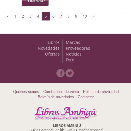
COMPRAR
(current)
«
1
2
3
4
5
6
7
8
9
10
»
Libros
Marcas
Novedades
Proveedores
Ofertas
Noticias
Foro
Quiénes somos
Condiciones de venta
Política de privacidad
Boletín de novedades
Contactar
LIBROS AMBIGÚ
Calle Gamonal, 77 bis - 28031 Madrid (España)