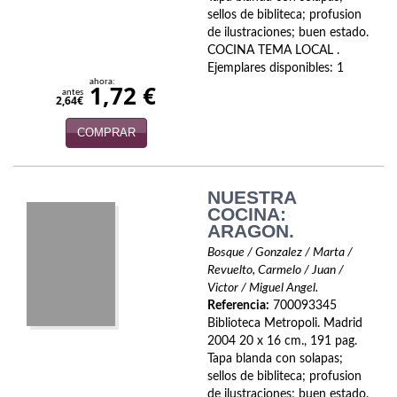
Economía
sellos de bibliteca; profusion
de ilustraciones; buen estado.
Enciclopedias
COCINA TEMA LOCAL .
Ejemplares disponibles: 1
ahora:
1,72 €
Ensayo
antes
2,64€
Ensayo literario
COMPRAR
Filosofía
NUESTRA
Física y Química
COCINA:
ARAGON.
Física y química
Bosque / Gonzalez / Marta /
Revuelto, Carmelo / Juan /
Guerra Civil Española
Victor / Miguel Angel.
Referencia:
700093345
Historia
Biblioteca Metropoli. Madrid
2004 20 x 16 cm., 191 pag.
historia
Tapa blanda con solapas;
sellos de bibliteca; profusion
Infantil y juvenil
de ilustraciones; buen estado.