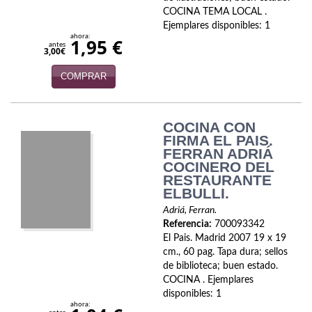
COCINA TEMA LOCAL .
Infantil y juvenil. Nuevo!!
Ejemplares disponibles: 1
ahora:
1,95 €
antes
Infantil y juvenil. Nuevo!!!
3,00€
COMPRAR
Informática
Literatura fantástica
COCINA CON
Literatura hispanoamericana
FIRMA EL PAIS.
FERRAN ADRIÁ
COCINERO DEL
Local
RESTAURANTE
ELBULLI.
Mafia y espionaje
Adriá, Ferran.
Referencia:
700093342
Matemáticas
El Pais. Madrid 2007 19 x 19
cm., 60 pag. Tapa dura; sellos
Medicina
de biblioteca; buen estado.
COCINA . Ejemplares
Música
disponibles: 1
ahora: