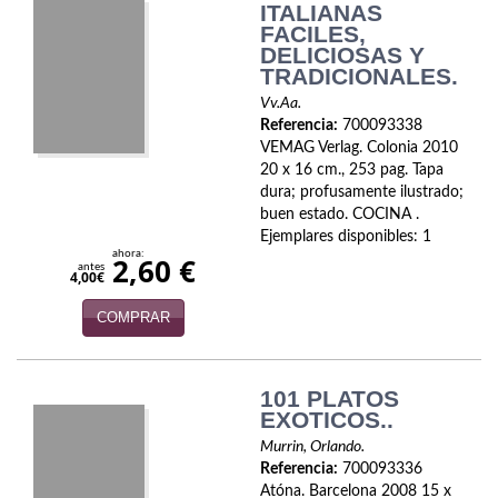
ITALIANAS
FACILES,
Viajes
DELICIOSAS Y
TRADICIONALES.
Viajesç
Vv.Aa.
Referencia:
700093338
VEMAG Verlag. Colonia 2010
20 x 16 cm., 253 pag. Tapa
dura; profusamente ilustrado;
buen estado. COCINA .
Ejemplares disponibles: 1
ahora:
2,60 €
antes
4,00€
COMPRAR
101 PLATOS
EXOTICOS..
Murrin, Orlando.
Referencia:
700093336
Atóna. Barcelona 2008 15 x