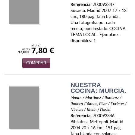
Biografías
Referencia:
700093347
Susaeta. Madrid 2007 17 x 13
Ciencia ficción
cm., 180 pag. Tapa blanda;
Una fotografia por cada
Cine
receta; buen estado. COCINA
TEMA LOCAL . Ejemplares
Cocina
disponibles: 1
ahora:
7,80 €
antes
Cómic
12,00€
COMPRAR
Cuentos y relatos
Deportes
NUESTRA
Derecho
COCINA: MURCIA.
Idoate / Martinez / Ramirez /
Discos deVinilo. LP
Rodero / Yamoz, Pilar / Enrique /
Nicolas / Koldo / David.
Divulgación científica
Referencia:
700093346
Biblioteca Metropoli. Madrid
DVD
2004 20 x 16 cm., 191 pag.
Tapa blanda con solapas;