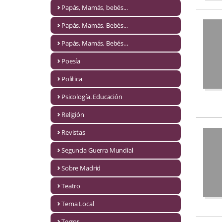
Naturaleza
Papás, Mamás, bebés...
Novela Extranjera
Papás, Mamás, Bebés...
Novela fantástica
Papás, Mamás, Bebés…
Poesía
Novela histórica
Política
Novela negra
Psicología. Educación
Novela romántica
Religión
Otros idiomas
Revistas
Papás, Mamás, bebés...
Segunda Guerra Mundial
Papás, Mamás, Bebés...
Sobre Madrid
Teatro
Papás, Mamás, Bebés…
Tema Local
Poesía
Terror