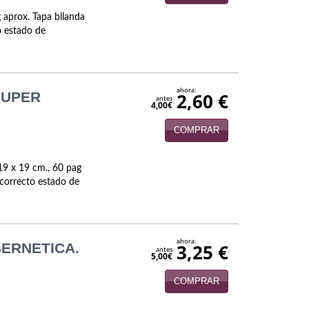
 aprox. Tapa bllanda
to estado de
ahora:
SUPER
2,60 €
antes
4,00€
COMPRAR
19 x 19 cm., 60 pag
, correcto estado de
ahora:
BERNETICA.
3,25 €
antes
5,00€
COMPRAR