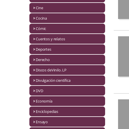
Biografías
Cine
Ciencia ficción
Cocina
Cine
Cómic
Cocina
Cuentos y relatos
Cómic
Deportes
Derecho
Cuentos y relatos
Discos deVinilo. LP
Deportes
Divulgación científica
Derecho
DVD
Discos deVinilo. LP
Economía
Divulgación científica
Enciclopedias
DVD
Ensayo