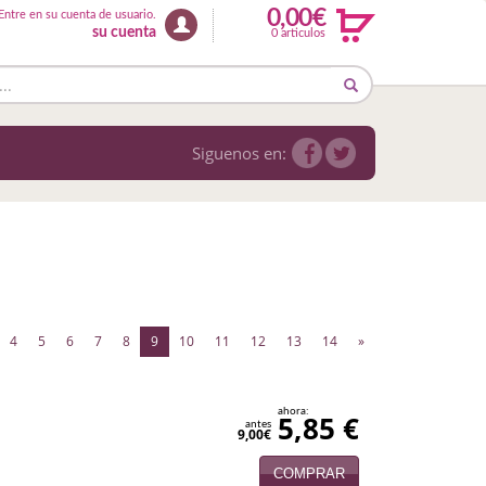
0,00€
Entre en su cuenta de usuario.
su cuenta
0 articulos
Siguenos en:
(current)
4
5
6
7
8
9
10
11
12
13
14
»
ahora:
5,85 €
antes
9,00€
COMPRAR