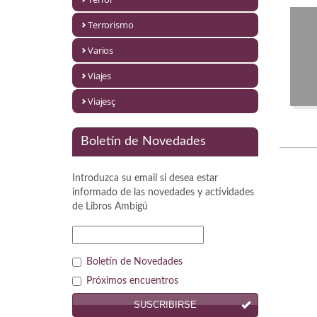
Política
Terrorismo
Psicología. Educación
Varios
Religión
Viajes
Revistas
Viajesç
Segunda Guerra Mundial
Boletín de Novedades
Sobre Madrid
Introduzca su email si desea estar
Teatro
informado de las novedades y actividades
de
Libros Ambigú
Tema Local
Terror
Boletín de Novedades
Terrorismo
Próximos encuentros
SUSCRIBIRSE
Varios