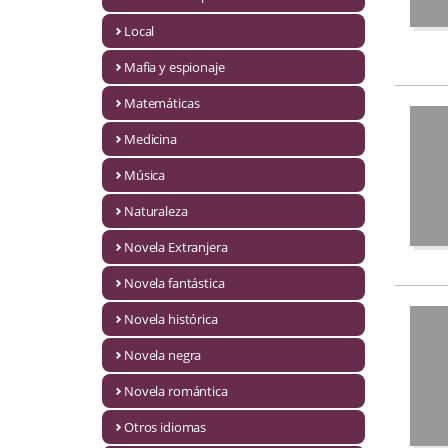
Infantil y juvenil. Nuevo!!
Local
Mafia y espionaje
Infantil y juvenil. Nuevo!!!
Matemáticas
Informática
Medicina
Literatura fantástica
Música
Literatura hispanoamericana
Naturaleza
Local
Novela Extranjera
Mafia y espionaje
Novela fantástica
Novela histórica
Matemáticas
Novela negra
Medicina
Novela romántica
Música
Otros idiomas