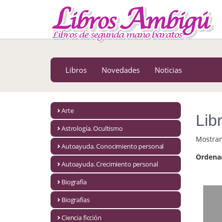
MENÚ PRINCIPAL
Libros
Novedades
Libros
Novedades
Noticias
Notícias
MATERIAS
Arte
Lib
Arte
Astrología. Ocultismo
Mostra
Astrología. Ocultismo
Autoayuda. Conocimiento personal
Ordena
Autoayuda. Conocimiento personal
Autoayuda. Crecimiento personal
Autoayuda. Crecimiento personal
Biografía
Biografías
Biografía
Ciencia ficción