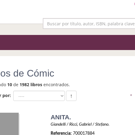
ros de Cómic
ndo
10
de
1982 libros
encontrados.
«
r por:
↑
ANITA.
Giandelli / Ricci, Gabriel / Stefano.
Referencia:
700017884