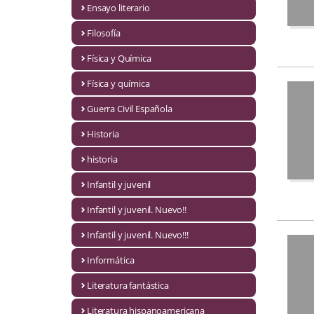
Ensayo literario
Economía
Filosofía
Enciclopedias
Física y Química
Ensayo
Física y química
Ensayo literario
Guerra Civil Española
Filosofía
Historia
Física y Química
historia
Infantil y juvenil
Física y química
Infantil y juvenil. Nuevo!!
Guerra Civil Española
Infantil y juvenil. Nuevo!!!
Historia
Informática
historia
Literatura fantástica
Infantil y juvenil
Literatura hispanoamericana