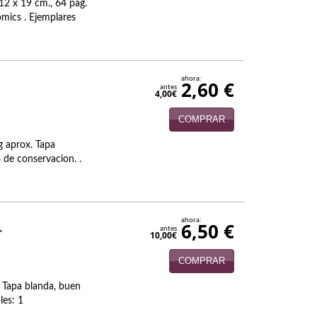
12 x 19 cm., 64 pag.
mics . Ejemplares
ahora:
2,60 €
antes
4,00€
COMPRAR
g aprox. Tapa
o de conservacion. .
ahora:
.
6,50 €
antes
10,00€
COMPRAR
 Tapa blanda, buen
les: 1