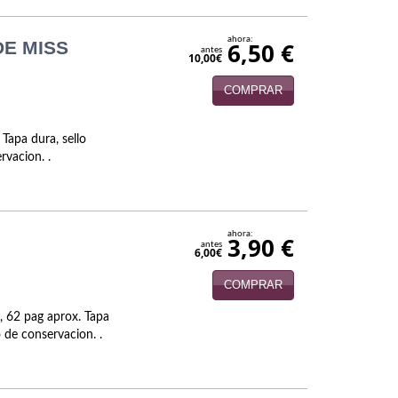
ahora:
DE MISS
6,50 €
antes
10,00€
COMPRAR
Tapa dura, sello
rvacion. .
ahora:
3,90 €
antes
6,00€
COMPRAR
, 62 pag aprox. Tapa
o de conservacion. .