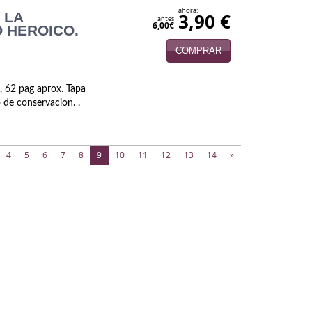
ahora:
 LA
3,90 €
antes
6,00€
 HEROICO.
COMPRAR
, 62 pag aprox. Tapa
o de conservacion. .
(current)
4
5
6
7
8
9
10
11
12
13
14
»