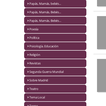
Naturaleza
Papás, Mamás, bebés...
Novela Extranjera
Papás, Mamás, Bebés...
Novela fantástica
Papás, Mamás, Bebés…
Poesía
Novela histórica
Política
Novela negra
Psicología. Educación
Novela romántica
Religión
Otros idiomas
Revistas
Papás, Mamás, bebés...
Segunda Guerra Mundial
Papás, Mamás, Bebés...
Sobre Madrid
Teatro
Papás, Mamás, Bebés…
Tema Local
Poesía
Terror