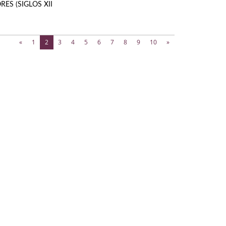
ES (SIGLOS XII
(current)
«
1
2
3
4
5
6
7
8
9
10
»