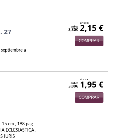
ahora:
2,15 €
antes
3,30€
. 27
COMPRAR
. septiembre a
ahora:
1,95 €
antes
3,00€
COMPRAR
 15 cm., 198 pag.
A ECLESIASTICA .
US IURIS