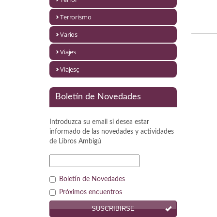
Política
Terrorismo
Psicología. Educación
Varios
Religión
Viajes
Revistas
Viajesç
Segunda Guerra Mundial
Boletín de Novedades
Sobre Madrid
Introduzca su email si desea estar
Teatro
informado de las novedades y actividades
de
Libros Ambigú
Tema Local
Terror
Boletín de Novedades
Terrorismo
Próximos encuentros
SUSCRIBIRSE
Varios