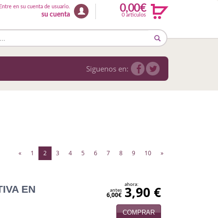
0,00€
Entre en su cuenta de usuario.
su cuenta
0 articulos
Siguenos en:
(current)
«
1
2
3
4
5
6
7
8
9
10
»
ahora:
IVA EN
3,90 €
antes
6,00€
COMPRAR