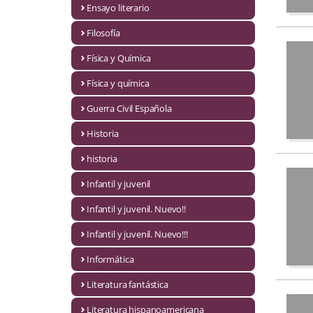
Ensayo literario
Economía
Filosofía
Enciclopedias
Física y Química
Ensayo
Física y química
Ensayo literario
Guerra Civil Española
Filosofía
Historia
Física y Química
historia
Infantil y juvenil
Física y química
Infantil y juvenil. Nuevo!!
Guerra Civil Española
Infantil y juvenil. Nuevo!!!
Historia
Informática
historia
Literatura fantástica
Infantil y juvenil
Literatura hispanoamericana