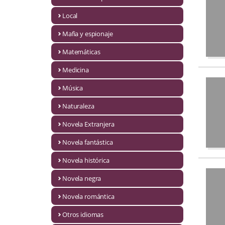
Infantil y juvenil. Nuevo!!
Local
Mafia y espionaje
Infantil y juvenil. Nuevo!!!
Matemáticas
Informática
Medicina
Literatura fantástica
Música
Literatura hispanoamericana
Naturaleza
Local
Novela Extranjera
Mafia y espionaje
Novela fantástica
Novela histórica
Matemáticas
Novela negra
Medicina
Novela romántica
Música
Otros idiomas