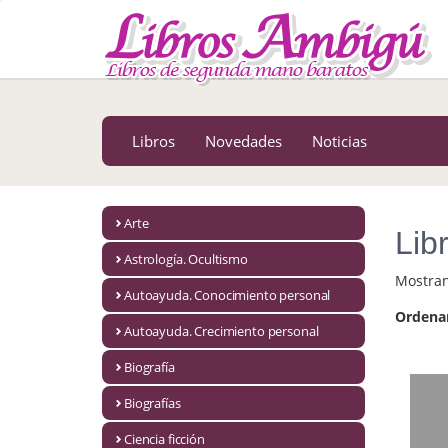
MENÚ PRINCIPAL
Libros
Novedades
Libros
Novedades
Noticias
Notícias
MATERIAS
Arte
Lib
Arte
Astrología. Ocultismo
Mostra
Astrología. Ocultismo
Autoayuda. Conocimiento personal
Ordena
Autoayuda. Conocimiento personal
Autoayuda. Crecimiento personal
Autoayuda. Crecimiento personal
Biografía
Biografías
Biografía
Ciencia ficción