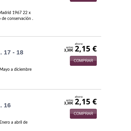
 Madrid 1967 22 x
 de conservación .
ahora:
2,15 €
antes
3,30€
 17 - 18
COMPRAR
. Mayo a diciembre
ahora:
2,15 €
antes
3,30€
. 16
COMPRAR
Enero a abril de