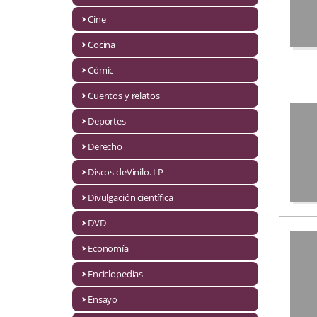
Biografías
Cine
Ciencia ficción
Cocina
Cine
Cómic
Cocina
Cuentos y relatos
Cómic
Deportes
Derecho
Cuentos y relatos
Discos deVinilo. LP
Deportes
Divulgación científica
Derecho
DVD
Discos deVinilo. LP
Economía
Divulgación científica
Enciclopedias
DVD
Ensayo