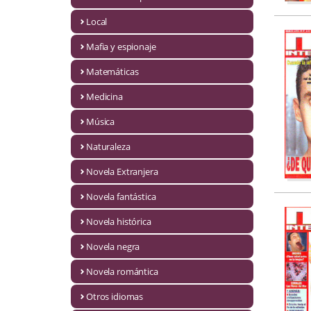
Infantil y juvenil. Nuevo!!
Local
Mafia y espionaje
Infantil y juvenil. Nuevo!!!
Matemáticas
Informática
Medicina
Literatura fantástica
Música
Literatura hispanoamericana
Naturaleza
Local
Novela Extranjera
Mafia y espionaje
Novela fantástica
Novela histórica
Matemáticas
Novela negra
Medicina
Novela romántica
Música
Otros idiomas