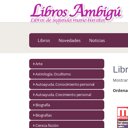
MENÚ PRINCIPAL
Libros
Novedades
Libros
Novedades
Noticias
Notícias
MATERIAS
Arte
Lib
Arte
Astrología. Ocultismo
Mostra
Astrología. Ocultismo
Autoayuda. Conocimiento personal
Ordena
Autoayuda. Conocimiento personal
Autoayuda. Crecimiento personal
Autoayuda. Crecimiento personal
Biografía
Biografías
Biografía
Ciencia ficción