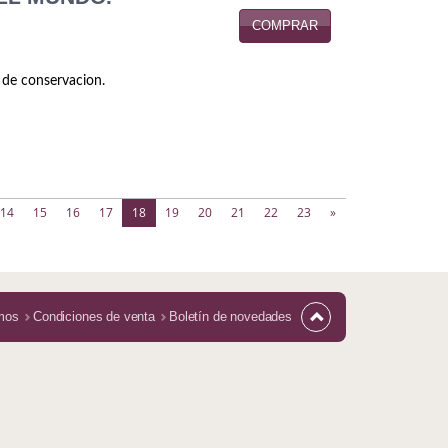
COMPRAR
 de conservacion.
(current)
14
15
16
17
18
19
20
21
22
23
»
mos
Condiciones de venta
Boletín de novedades