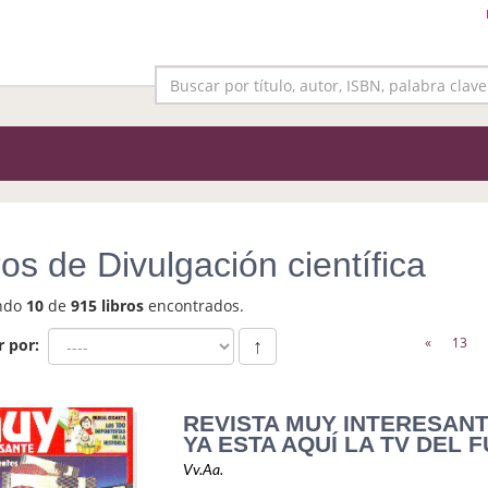
ros de Divulgación científica
ndo
10
de
915 libros
encontrados.
«
13
r por:
↑
REVISTA MUY INTERESANTE
YA ESTA AQUÍ LA TV DEL 
Vv.Aa.