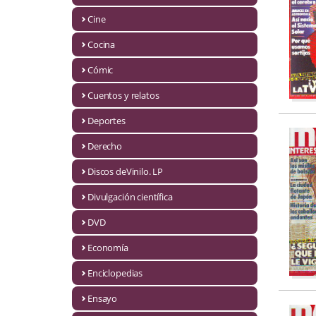
Biografías
Cine
Ciencia ficción
Cocina
Cine
Cómic
Cocina
Cuentos y relatos
Cómic
Deportes
Derecho
Cuentos y relatos
Discos deVinilo. LP
Deportes
Divulgación científica
Derecho
DVD
Discos deVinilo. LP
Economía
Divulgación científica
Enciclopedias
DVD
Ensayo