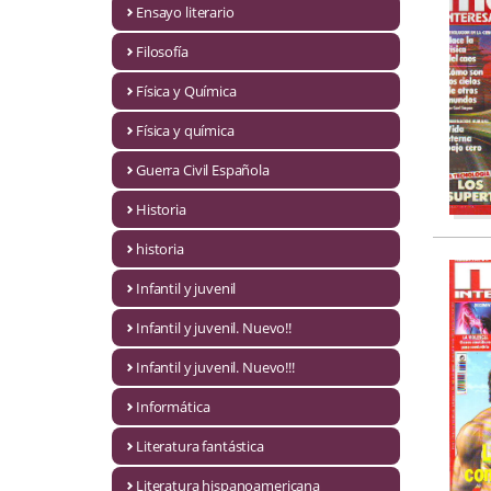
Ensayo literario
Economía
Filosofía
Enciclopedias
Física y Química
Ensayo
Física y química
Ensayo literario
Guerra Civil Española
Filosofía
Historia
Física y Química
historia
Infantil y juvenil
Física y química
Infantil y juvenil. Nuevo!!
Guerra Civil Española
Infantil y juvenil. Nuevo!!!
Historia
Informática
historia
Literatura fantástica
Infantil y juvenil
Literatura hispanoamericana