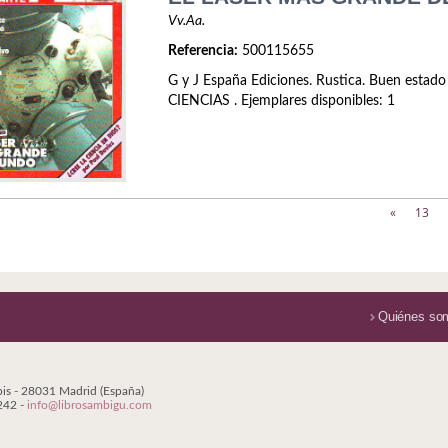
Vv.Aa.
Referencia:
500115655
G y J España Ediciones. Rustica. Buen estado
CIENCIAS . Ejemplares disponibles: 1
«
13
Quiénes so
bis - 28031 Madrid (España)
 242 -
info@librosambigu.com