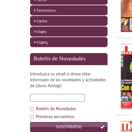
Política
Terrorismo
Psicología. Educación
Varios
Religión
Viajes
Revistas
Viajesç
Segunda Guerra Mundial
Boletín de Novedades
Sobre Madrid
Introduzca su email si desea estar
Teatro
informado de las novedades y actividades
de
Libros Ambigú
Tema Local
Terror
Boletín de Novedades
Terrorismo
Próximos encuentros
SUSCRIBIRSE
Varios