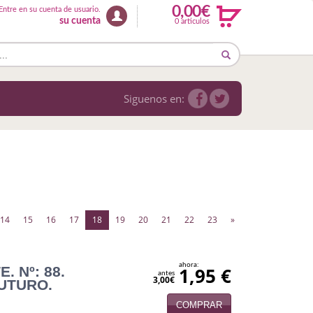
0,00€
Entre en su cuenta de usuario.
su cuenta
0 articulos
Siguenos en:
(current)
14
15
16
17
18
19
20
21
22
23
»
ahora:
. Nº: 88.
1,95 €
antes
3,00€
FUTURO.
COMPRAR