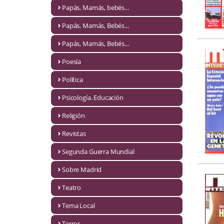
Naturaleza
Papás, Mamás, bebés...
Novela Extranjera
Papás, Mamás, Bebés...
Novela fantástica
Papás, Mamás, Bebés…
Poesía
Novela histórica
Política
Novela negra
Psicología. Educación
Novela romántica
Religión
Otros idiomas
Revistas
Papás, Mamás, bebés...
Segunda Guerra Mundial
Papás, Mamás, Bebés...
Sobre Madrid
Teatro
Papás, Mamás, Bebés…
Tema Local
Poesía
Terror