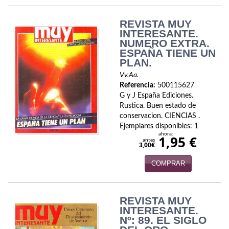
Naturaleza
REVISTA MUY
Novela Extranjera
INTERESANTE.
NUMERO EXTRA.
Novela fantástica
ESPAÑA TIENE UN
PLAN.
Novela histórica
Vv.Aa.
Referencia:
500115627
Novela negra
G y J España Ediciones.
Rustica. Buen estado de
Novela romántica
conservacion. CIENCIAS .
Ejemplares disponibles: 1
Otros idiomas
ahora:
1,95 €
antes
3,00€
Papás, Mamás, bebés...
COMPRAR
Papás, Mamás, Bebés...
Papás, Mamás, Bebés…
REVISTA MUY
INTERESANTE.
Poesía
Nº: 89. EL SIGLO