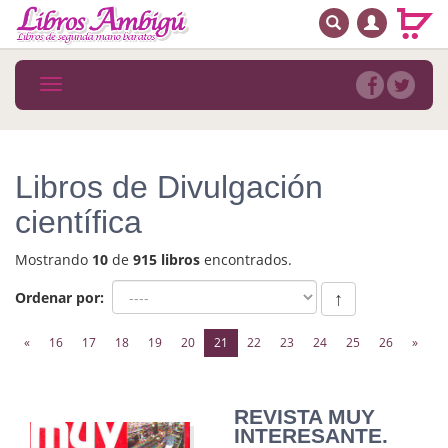
BUSCAR
MENÚ PRINCIPAL
Libros
Toggle
navigation
Novedades
Notícias
Libros de Divulgación
MATERIAS
científica
Arte
Mostrando
10
de
915 libros
encontrados.
Astrología. Ocultismo
Ordenar por:
↑
Autoayuda. Conocimiento personal
(current)
«
16
17
18
19
20
21
22
23
24
25
26
»
Autoayuda. Crecimiento personal
Biografía
REVISTA MUY
INTERESANTE.