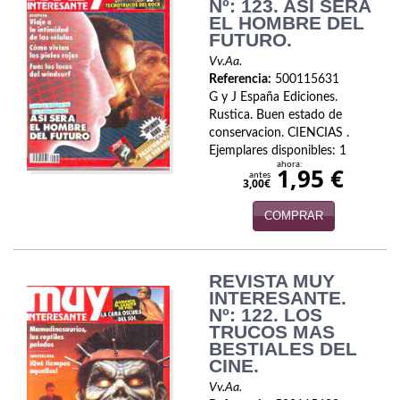
Biografías
Nº: 123. ASI SERA
EL HOMBRE DEL
FUTURO.
Ciencia ficción
Vv.Aa.
Cine
Referencia:
500115631
G y J España Ediciones.
Cocina
Rustica. Buen estado de
conservacion. CIENCIAS .
Cómic
Ejemplares disponibles: 1
ahora:
1,95 €
antes
3,00€
Cuentos y relatos
COMPRAR
Deportes
Derecho
REVISTA MUY
INTERESANTE.
Discos deVinilo. LP
Nº: 122. LOS
TRUCOS MAS
Divulgación científica
BESTIALES DEL
CINE.
DVD
Vv.Aa.