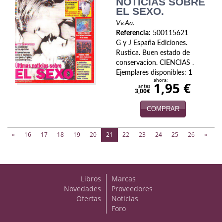
NOTICIAS SOBRE
EL SEXO.
Vv.Aa.
Referencia:
500115621
G y J España Ediciones.
Rustica. Buen estado de
conservacion. CIENCIAS .
Ejemplares disponibles: 1
ahora:
1,95 €
antes
3,00€
COMPRAR
(current)
«
16
17
18
19
20
21
22
23
24
25
26
»
Libros
Marcas
Novedades
Proveedores
Ofertas
Noticias
Foro