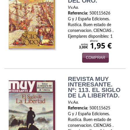
DEL ORO.
Política
Vv.Aa.
Referencia:
500115626
Psicología. Educación
G y J España Ediciones.
Rustica. Buen estado de
Religión
conservacion. CIENCIAS .
Ejemplares disponibles: 1
Revistas
ahora:
1,95 €
antes
3,00€
Segunda Guerra Mundial
COMPRAR
Sobre Madrid
Teatro
REVISTA MUY
INTERESANTE.
Nº: 113. EL SIGLO
Tema Local
DE LA LIBERTAD.
Terror
Vv.Aa.
Referencia:
500115625
Terrorismo
G y J España Ediciones.
Rustica. Buen estado de
conservacion. CIENCIAS .
Varios