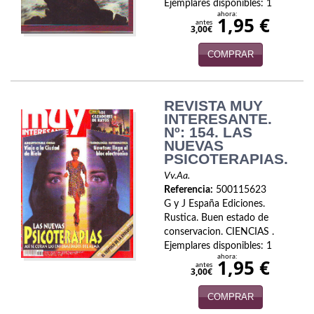
Ejemplares disponibles: 1
ahora:
1,95 €
Viajes
antes
3,00€
Viajesç
COMPRAR
REVISTA MUY
INTERESANTE.
Nº: 154. LAS
NUEVAS
PSICOTERAPIAS.
Vv.Aa.
Referencia:
500115623
G y J España Ediciones.
Rustica. Buen estado de
conservacion. CIENCIAS .
Ejemplares disponibles: 1
ahora:
1,95 €
antes
3,00€
COMPRAR