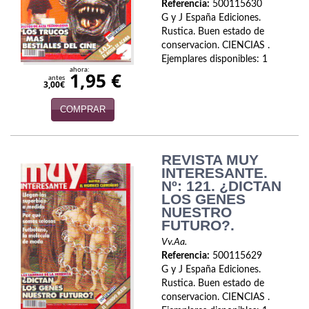
Referencia:
500115630
Economía
G y J España Ediciones.
Rustica. Buen estado de
Enciclopedias
conservacion. CIENCIAS .
Ejemplares disponibles: 1
Ensayo
ahora:
1,95 €
antes
3,00€
Ensayo literario
COMPRAR
Filosofía
Física y Química
REVISTA MUY
INTERESANTE.
Nº: 121. ¿DICTAN
Física y química
LOS GENES
NUESTRO
Guerra Civil Española
FUTURO?.
Historia
Vv.Aa.
Referencia:
500115629
G y J España Ediciones.
historia
Rustica. Buen estado de
conservacion. CIENCIAS .
Infantil y juvenil