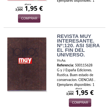
Ejemplares disponibles: 1
ahora:
1,95 €
Infantil y juvenil. Nuevo!!
antes
3,00€
Infantil y juvenil. Nuevo!!!
COMPRAR
Informática
REVISTA MUY
Literatura fantástica
INTERESANTE.
Nº:120. ASI SERA
Literatura hispanoamericana
EL FIN DEL
UNIVERSO.
Local
Vv.Aa.
Referencia:
500115628
Mafia y espionaje
G y J España Ediciones.
Rustica. Buen estado de
Matemáticas
conservacion. CIENCIAS .
Ejemplares disponibles: 1
Medicina
ahora:
1,95 €
antes
3,00€
Música
COMPRAR