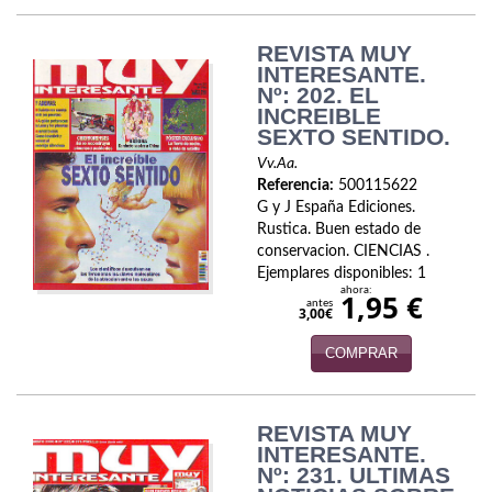
REVISTA MUY
INTERESANTE.
Nº: 202. EL
INCREIBLE
SEXTO SENTIDO.
Vv.Aa.
Referencia:
500115622
G y J España Ediciones.
Rustica. Buen estado de
conservacion. CIENCIAS .
Ejemplares disponibles: 1
ahora:
1,95 €
antes
3,00€
COMPRAR
REVISTA MUY
INTERESANTE.
Nº: 231. ULTIMAS