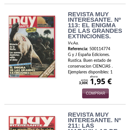
REVISTA MUY
INTERESANTE. Nº
113: EL ENIGMA
DE LAS GRANDES
EXTINCIONES.
Vv.Aa.
Referencia:
500114774
G y J España Ediciones.
Rustica. Buen estado de
conservacion CIENCIAS .
Ejemplares disponibles: 1
ahora:
1,95 €
antes
3,00€
COMPRAR
REVISTA MUY
INTERESANTE. Nº
211: LAS