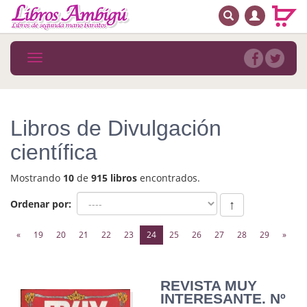
BUSCAR
MENÚ PRINCIPAL
Libros
Toggle
navigation
Novedades
Notícias
Libros de Divulgación
MATERIAS
científica
Arte
Mostrando
10
de
915 libros
encontrados.
Astrología. Ocultismo
Ordenar por:
↑
Autoayuda. Conocimiento personal
(current)
«
19
20
21
22
23
24
25
26
27
28
29
»
Autoayuda. Crecimiento personal
Biografía
REVISTA MUY
INTERESANTE. Nº