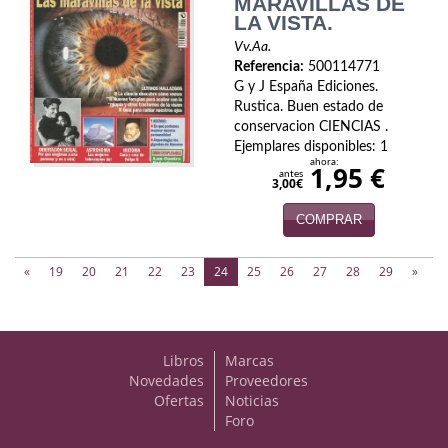
MARAVILLAS DE
LA VISTA.
Vv.Aa.
Referencia:
500114771
G y J España Ediciones.
Rustica. Buen estado de
conservacion CIENCIAS .
Ejemplares disponibles: 1
ahora:
1,95 €
antes
3,00€
COMPRAR
(current)
«
19
20
21
22
23
24
25
26
27
28
29
»
Libros
Marcas
Novedades
Proveedores
Ofertas
Noticias
Foro