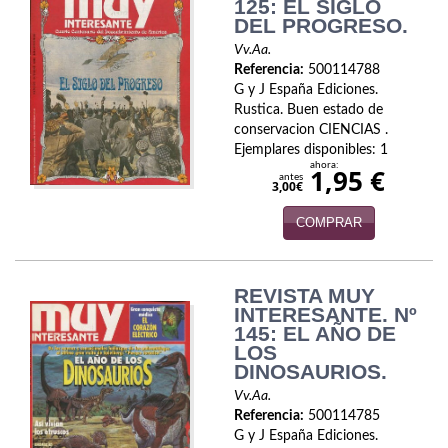
Biografías
125: EL SIGLO
DEL PROGRESO.
Ciencia ficción
Vv.Aa.
Referencia:
500114788
Cine
G y J España Ediciones.
Rustica. Buen estado de
Cocina
conservacion CIENCIAS .
Ejemplares disponibles: 1
ahora:
Cómic
1,95 €
antes
3,00€
Cuentos y relatos
COMPRAR
Deportes
REVISTA MUY
Derecho
INTERESANTE. Nº
145: EL AÑO DE
Discos deVinilo. LP
LOS
DINOSAURIOS.
Divulgación científica
Vv.Aa.
Referencia:
500114785
DVD
G y J España Ediciones.