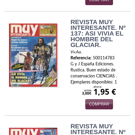
Infantil y juvenil. Nuevo!!
REVISTA MUY
Infantil y juvenil. Nuevo!!!
INTERESANTE. Nº
137: ASI VIVIA EL
Informática
HOMBRE DEL
GLACIAR.
Literatura fantástica
Vv.Aa.
Referencia:
500114783
Literatura hispanoamericana
G y J España Ediciones.
Rustica. Buen estado de
Local
conservacion CIENCIAS .
Ejemplares disponibles: 1
Mafia y espionaje
ahora:
1,95 €
antes
3,00€
Matemáticas
COMPRAR
Medicina
Música
REVISTA MUY
INTERESANTE. Nº