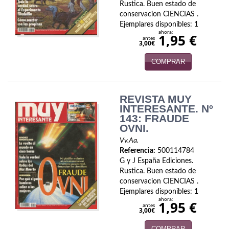
Rustica. Buen estado de
Economía
conservacion CIENCIAS .
Ejemplares disponibles: 1
Enciclopedias
ahora:
1,95 €
antes
3,00€
Ensayo
COMPRAR
Ensayo literario
Filosofía
REVISTA MUY
INTERESANTE. Nº
Física y Química
143: FRAUDE
OVNI.
Física y química
Vv.Aa.
Referencia:
500114784
Guerra Civil Española
G y J España Ediciones.
Rustica. Buen estado de
Historia
conservacion CIENCIAS .
Ejemplares disponibles: 1
ahora:
historia
1,95 €
antes
3,00€
Infantil y juvenil
COMPRAR