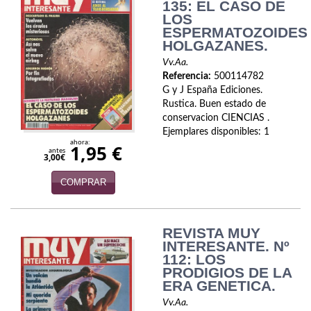
Naturaleza
135: EL CASO DE
LOS
ESPERMATOZOIDES
Novela Extranjera
HOLGAZANES.
Novela fantástica
Vv.Aa.
Referencia:
500114782
Novela histórica
G y J España Ediciones.
Rustica. Buen estado de
Novela negra
conservacion CIENCIAS .
Ejemplares disponibles: 1
ahora:
1,95 €
Novela romántica
antes
3,00€
Otros idiomas
COMPRAR
Papás, Mamás, bebés...
REVISTA MUY
Papás, Mamás, Bebés...
INTERESANTE. Nº
112: LOS
Papás, Mamás, Bebés…
PRODIGIOS DE LA
ERA GENETICA.
Poesía
Vv.Aa.