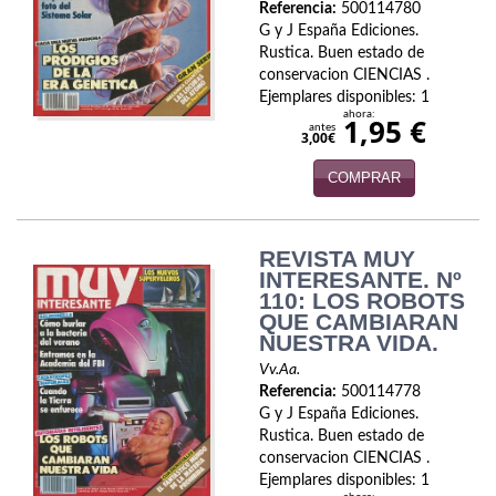
Referencia:
500114780
Política
G y J España Ediciones.
Rustica. Buen estado de
Psicología. Educación
conservacion CIENCIAS .
Ejemplares disponibles: 1
Religión
ahora:
1,95 €
antes
3,00€
Revistas
COMPRAR
Segunda Guerra Mundial
Sobre Madrid
REVISTA MUY
INTERESANTE. Nº
Teatro
110: LOS ROBOTS
QUE CAMBIARAN
NUESTRA VIDA.
Tema Local
Vv.Aa.
Terror
Referencia:
500114778
G y J España Ediciones.
Terrorismo
Rustica. Buen estado de
conservacion CIENCIAS .
Ejemplares disponibles: 1
Varios