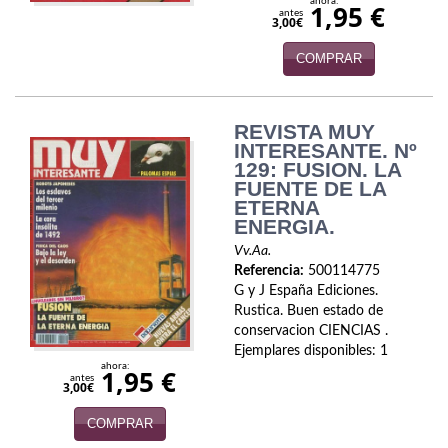
ahora:
1,95 €
antes
3,00€
Viajes
COMPRAR
Viajesç
REVISTA MUY
INTERESANTE. Nº
129: FUSION. LA
FUENTE DE LA
ETERNA
ENERGIA.
Vv.Aa.
Referencia:
500114775
G y J España Ediciones.
Rustica. Buen estado de
conservacion CIENCIAS .
Ejemplares disponibles: 1
ahora:
1,95 €
antes
3,00€
COMPRAR