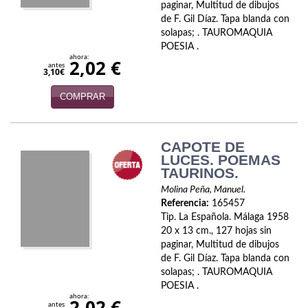
paginar, Multitud de dibujos
Política
de F. Gil Díaz. Tapa blanda con
solapas; . TAUROMAQUIA
Psicología. Educación
POESIA .
ahora:
2,02 €
antes
Religión
3,10€
COMPRAR
Revistas
Segunda Guerra Mundial
CAPOTE DE
Sobre Madrid
LUCES. POEMAS
TAURINOS.
Teatro
Molina Peña, Manuel.
Referencia:
165457
Tema Local
Tip. La Española. Málaga 1958
20 x 13 cm., 127 hojas sin
Terror
paginar, Multitud de dibujos
de F. Gil Díaz. Tapa blanda con
Terrorismo
solapas; . TAUROMAQUIA
POESIA .
ahora:
Varios
2,02 €
antes