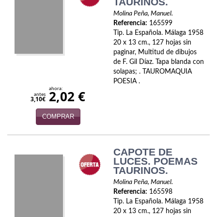
TAURINOS.
Naturaleza
Molina Peña, Manuel.
Novela Extranjera
Referencia:
165599
Tip. La Española. Málaga 1958
Novela fantástica
20 x 13 cm., 127 hojas sin
paginar, Multitud de dibujos
Novela histórica
de F. Gil Díaz. Tapa blanda con
solapas; . TAUROMAQUIA
POESIA .
Novela negra
ahora:
2,02 €
antes
3,10€
Novela romántica
COMPRAR
Otros idiomas
Papás, Mamás, bebés...
CAPOTE DE
LUCES. POEMAS
Papás, Mamás, Bebés...
TAURINOS.
Molina Peña, Manuel.
Papás, Mamás, Bebés…
Referencia:
165598
Tip. La Española. Málaga 1958
Poesía
20 x 13 cm., 127 hojas sin