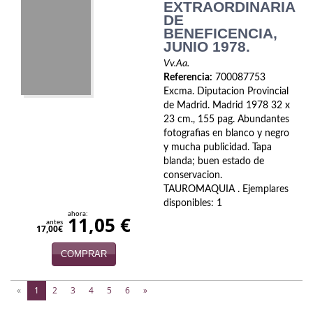
EXTRAORDINARIA
DE
BENEFICENCIA,
JUNIO 1978.
Vv.Aa.
Referencia:
700087753
Excma. Diputacion Provincial
de Madrid. Madrid 1978 32 x
23 cm., 155 pag. Abundantes
fotografias en blanco y negro
y mucha publicidad. Tapa
blanda; buen estado de
conservacion.
TAUROMAQUIA . Ejemplares
disponibles: 1
ahora:
11,05 €
antes
17,00€
COMPRAR
(current)
«
1
2
3
4
5
6
»