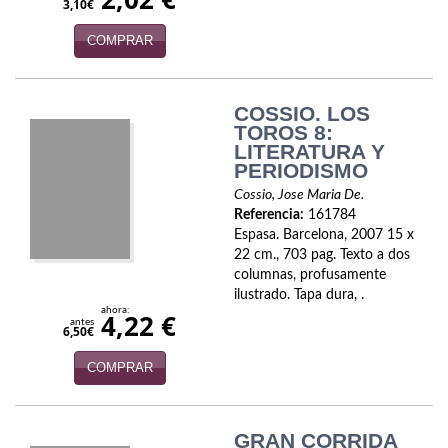
3,10€
Viajes
COMPRAR
Viajesç
COSSIO. LOS
TOROS 8:
LITERATURA Y
PERIODISMO
Cossio, Jose Maria De.
Referencia:
161784
Espasa. Barcelona, 2007 15 x
22 cm., 703 pag. Texto a dos
columnas, profusamente
ilustrado. Tapa dura, .
ahora:
4,22 €
antes
6,50€
COMPRAR
GRAN CORRIDA