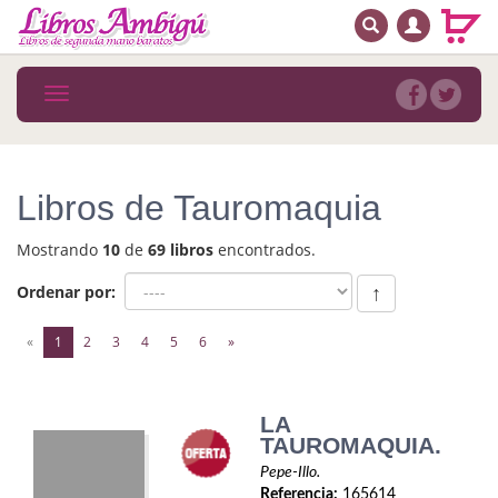
BUSCAR
MENÚ PRINCIPAL
Libros
Toggle
navigation
Novedades
Notícias
Libros de Tauromaquia
MATERIAS
Mostrando
10
de
69 libros
encontrados.
Arte
Ordenar por:
↑
Astrología. Ocultismo
(current)
«
1
2
3
4
5
6
»
Autoayuda. Conocimiento personal
Autoayuda. Crecimiento personal
LA
TAUROMAQUIA.
Biografía
Pepe-Illo.
Referencia:
165614