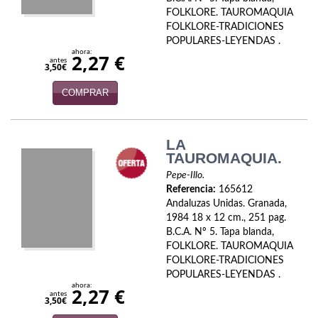
Economía
FOLKLORE. TAUROMAQUIA
FOLKLORE-TRADICIONES
Enciclopedias
POPULARES-LEYENDAS .
ahora:
2,27 €
antes
3,50€
Ensayo
COMPRAR
Ensayo literario
Filosofía
LA
TAUROMAQUIA.
Física y Química
Pepe-Illo.
Física y química
Referencia:
165612
Andaluzas Unidas. Granada,
1984 18 x 12 cm., 251 pag.
Guerra Civil Española
B.C.A. Nº 5. Tapa blanda,
FOLKLORE. TAUROMAQUIA
Historia
FOLKLORE-TRADICIONES
POPULARES-LEYENDAS .
historia
ahora:
2,27 €
antes
3,50€
Infantil y juvenil