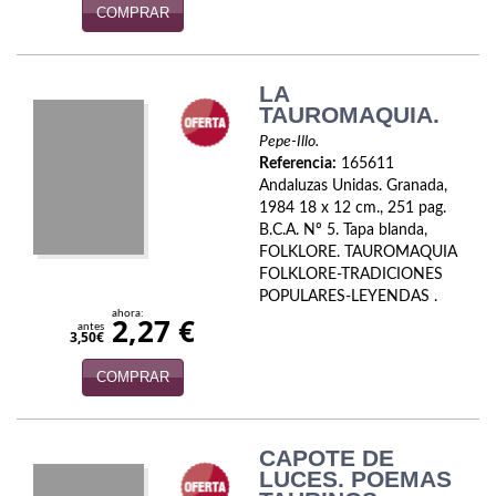
COMPRAR
Infantil y juvenil. Nuevo!!
Infantil y juvenil. Nuevo!!!
LA
TAUROMAQUIA.
Informática
Pepe-Illo.
Referencia:
165611
Literatura fantástica
Andaluzas Unidas. Granada,
1984 18 x 12 cm., 251 pag.
Literatura hispanoamericana
B.C.A. Nº 5. Tapa blanda,
FOLKLORE. TAUROMAQUIA
Local
FOLKLORE-TRADICIONES
POPULARES-LEYENDAS .
Mafia y espionaje
ahora:
2,27 €
antes
3,50€
Matemáticas
COMPRAR
Medicina
Música
CAPOTE DE
LUCES. POEMAS