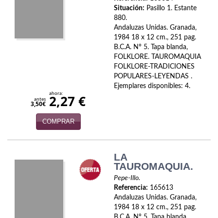
Biografías
Situación:
Pasillo 1. Estante
880.
Ciencia ficción
Andaluzas Unidas. Granada,
1984 18 x 12 cm., 251 pag.
Cine
B.C.A. Nº 5. Tapa blanda,
FOLKLORE. TAUROMAQUIA
Cocina
FOLKLORE-TRADICIONES
POPULARES-LEYENDAS .
Cómic
Ejemplares disponibles: 4.
ahora:
2,27 €
antes
Cuentos y relatos
3,50€
COMPRAR
Deportes
Derecho
LA
Discos deVinilo. LP
TAUROMAQUIA.
Pepe-Illo.
Divulgación científica
Referencia:
165613
Andaluzas Unidas. Granada,
DVD
1984 18 x 12 cm., 251 pag.
B.C.A. Nº 5. Tapa blanda,