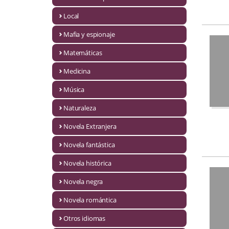
Infantil y juvenil. Nuevo!!
Local
Mafia y espionaje
Infantil y juvenil. Nuevo!!!
Matemáticas
Informática
Medicina
Literatura fantástica
Música
Literatura hispanoamericana
Naturaleza
Local
Novela Extranjera
Mafia y espionaje
Novela fantástica
Novela histórica
Matemáticas
Novela negra
Medicina
Novela romántica
Música
Otros idiomas