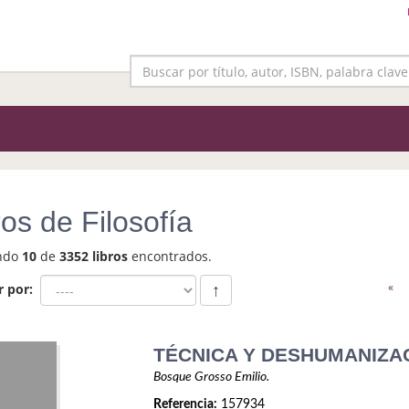
ros de Filosofía
ndo
10
de
3352 libros
encontrados.
«
r por:
↑
TÉCNICA Y DESHUMANIZA
Bosque Grosso Emilio.
Referencia:
157934