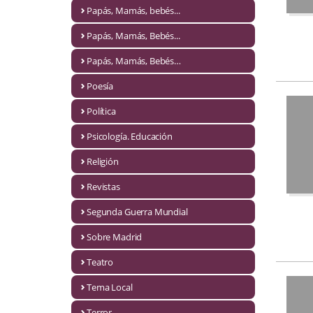
Naturaleza
Papás, Mamás, bebés...
Novela Extranjera
Papás, Mamás, Bebés...
Novela fantástica
Papás, Mamás, Bebés…
Poesía
Novela histórica
Política
Novela negra
Psicología. Educación
Novela romántica
Religión
Otros idiomas
Revistas
Papás, Mamás, bebés...
Segunda Guerra Mundial
Papás, Mamás, Bebés...
Sobre Madrid
Teatro
Papás, Mamás, Bebés…
Tema Local
Poesía
Terror