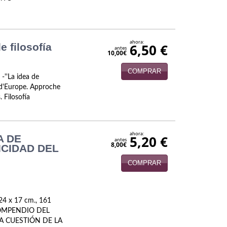
ahora:
 filosofía
6,50 €
antes
10,00€
COMPRAR
-''La idea de
e d'Europe. Approche
. Filosofía
ahora:
A DE
5,20 €
antes
8,00€
ICIDAD DEL
COMPRAR
24 x 17 cm., 161
COMPENDIO DEL
LA CUESTIÓN DE LA