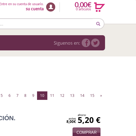
0,00€
Entre en su cuenta de usuario.
su cuenta
0 articulos
Siguenos en:
(current)
5
6
7
8
9
10
11
12
13
14
15
»
ahora:
CIÓN.
5,20 €
antes
8,00€
COMPRAR