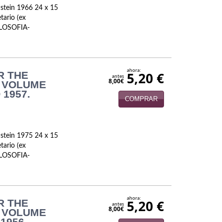
nstein 1966 24 x 15
tario (ex
FILOSOFIA-
ahora:
R THE
5,20 €
antes
8,00€
. VOLUME
 1957.
COMPRAR
nstein 1975 24 x 15
tario (ex
FILOSOFIA-
ahora:
R THE
5,20 €
antes
8,00€
. VOLUME
1956.