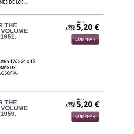
ES DE LOS ...
ahora:
R THE
5,20 €
antes
8,00€
. VOLUME
1951.
COMPRAR
nstein 1966 24 x 15
tario (ex
FILOSOFIA-
ahora:
R THE
5,20 €
antes
8,00€
. VOLUME
1959.
COMPRAR