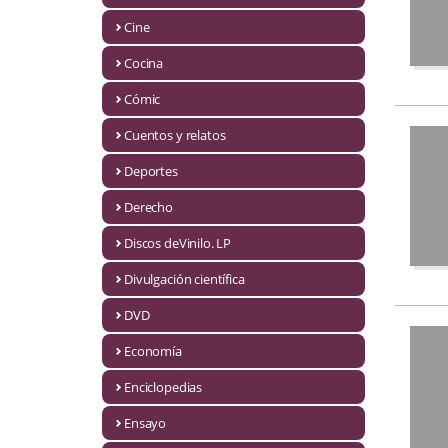
Biografías
Cine
Ciencia ficción
Cocina
Cine
Cómic
Cocina
Cuentos y relatos
Cómic
Deportes
Derecho
Cuentos y relatos
Discos deVinilo. LP
Deportes
Divulgación científica
Derecho
DVD
Discos deVinilo. LP
Economía
Divulgación científica
Enciclopedias
DVD
Ensayo