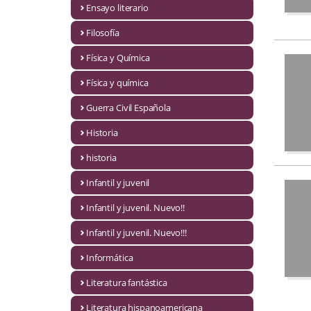
Ensayo literario
Economía
Filosofía
Enciclopedias
Física y Química
Ensayo
Física y química
Ensayo literario
Guerra Civil Española
Filosofía
Historia
Física y Química
historia
Infantil y juvenil
Física y química
Infantil y juvenil. Nuevo!!
Guerra Civil Española
Infantil y juvenil. Nuevo!!!
Historia
Informática
historia
Literatura fantástica
Infantil y juvenil
Literatura hispanoamericana