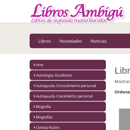
MENÚ PRINCIPAL
Libros
Novedades
Libros
Novedades
Noticias
Notícias
MATERIAS
Arte
Lib
Arte
Astrología. Ocultismo
Mostra
Astrología. Ocultismo
Autoayuda. Conocimiento personal
Ordena
Autoayuda. Conocimiento personal
Autoayuda. Crecimiento personal
Autoayuda. Crecimiento personal
Biografía
Biografías
Biografía
Ciencia ficción