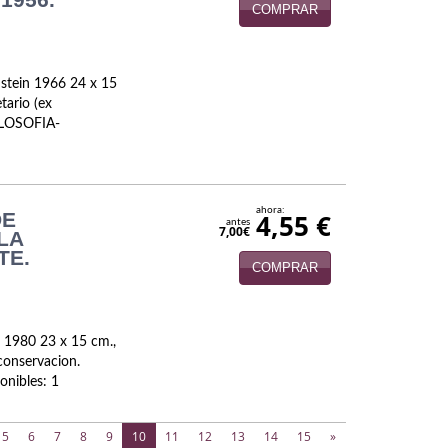
COMPRAR
nstein 1966 24 x 15
tario (ex
FILOSOFIA-
ahora:
DE
4,55 €
antes
7,00€
 LA
TE.
COMPRAR
s 1980 23 x 15 cm.,
conservacion.
nibles: 1
(current)
5
6
7
8
9
10
11
12
13
14
15
»