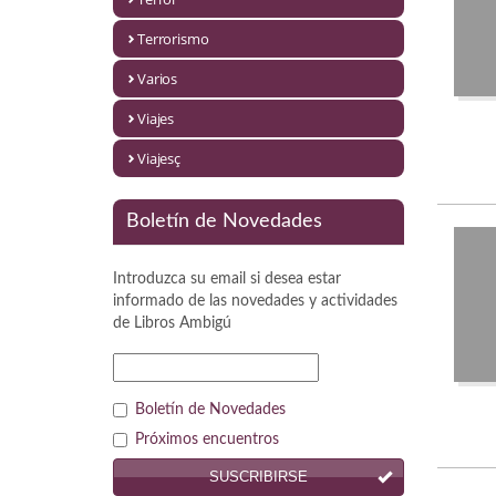
Política
Terrorismo
Psicología. Educación
Varios
Religión
Viajes
Revistas
Viajesç
Segunda Guerra Mundial
Boletín de Novedades
Sobre Madrid
Introduzca su email si desea estar
Teatro
informado de las novedades y actividades
de
Libros Ambigú
Tema Local
Terror
Boletín de Novedades
Terrorismo
Próximos encuentros
SUSCRIBIRSE
Varios