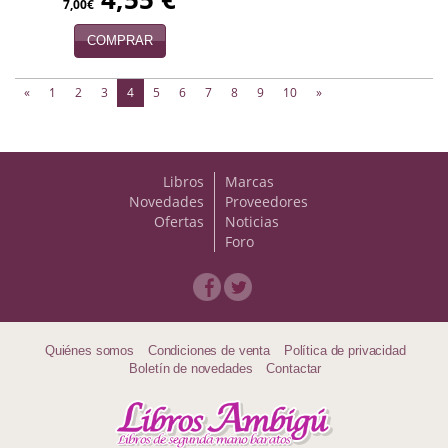
7,00€
COMPRAR
(current)
«
1
2
3
4
5
6
7
8
9
10
»
Libros
Marcas
Novedades
Proveedores
Ofertas
Noticias
Foro
Quiénes somos
Condiciones de venta
Política de privacidad
Boletín de novedades
Contactar