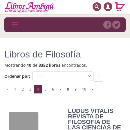
BUSCAR
MENÚ PRINCIPAL
Libros
Toggle
navigation
Novedades
Notícias
Libros de Filosofía
MATERIAS
Mostrando
10
de
3352 libros
encontrados.
Arte
Ordenar por:
↑
Astrología. Ocultismo
(current)
«
1
2
3
4
5
6
7
8
9
10
»
Autoayuda. Conocimiento personal
Autoayuda. Crecimiento personal
LUDUS VITALIS
REVISTA DE
Biografía
FILOSOFIA DE
LAS CIENCIAS DE