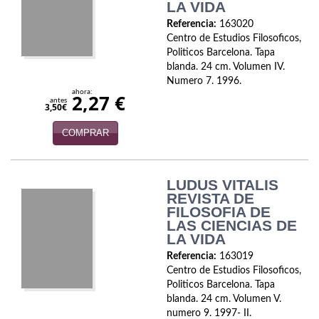
Biografías
LA VIDA
Referencia:
163020
Ciencia ficción
Centro de Estudios Filosoficos,
Politicos Barcelona. Tapa
Cine
blanda. 24 cm. Volumen IV.
Numero 7. 1996.
Cocina
ahora:
2,27 €
antes
3,50€
Cómic
COMPRAR
Cuentos y relatos
Deportes
LUDUS VITALIS
REVISTA DE
FILOSOFIA DE
Derecho
LAS CIENCIAS DE
LA VIDA
Discos deVinilo. LP
Referencia:
163019
Divulgación científica
Centro de Estudios Filosoficos,
Politicos Barcelona. Tapa
blanda. 24 cm. Volumen V.
DVD
numero 9. 1997- II.