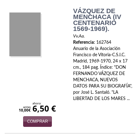
Naturaleza
VÁZQUEZ DE
Novela Extranjera
MENCHACA (IV
CENTENARIO
Novela fantástica
1569-1969).
Vv.Aa.
Novela histórica
Referencia:
162764
Anuario de la Asociación
Novela negra
Francisco de Vitoria-C.S.I.C.
Madrid, 1969-1970, 24 x 17
Novela romántica
cm., 184 pag. Índice: "DON
FERNANDO VÁZQUEZ DE
Otros idiomas
MENCHACA, NUEVOS
DATOS PARA SU BIOGRAFÍA",
Papás, Mamás, bebés...
por José L. Santaló. "LA
LIBERTAD DE LOS MARES ...
ahora:
6,50 €
Papás, Mamás, Bebés...
antes
10,00€
Papás, Mamás, Bebés…
COMPRAR
Poesía