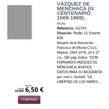
VÁZQUEZ DE
Infantil y juvenil. Nuevo!!
MENCHACA (IV
CENTENARIO
1569-1969).
Infantil y juvenil. Nuevo!!!
Vv.Aa.
Informática
Referencia:
162765
Situación:
Pasillo 13. Estante
Literatura fantástica
858.
Anuario de la Asociación
Literatura hispanoamericana
Francisco de Vitoria-C.S.I.C.
Madrid, 1969-1970, 24 x 17
cm., 184 pag. Índice: "DON
Local
FERNANDO VÁZQUEZ DE
MENCHACA, NUEVOS
Mafia y espionaje
DATOS PARA SU BIOGRAFÍA",
por José L. Santaló. "LA
Matemáticas
LIBERTAD DE LOS MARES ...
ahora:
6,50 €
Medicina
antes
10,00€
Música
COMPRAR