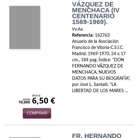
VÁZQUEZ DE
Política
MENCHACA (IV
CENTENARIO
Psicología. Educación
1569-1969).
Vv.Aa.
Religión
Referencia:
162763
Anuario de la Asociación
Revistas
Francisco de Vitoria-C.S.I.C.
Madrid, 1969-1970, 24 x 17
Segunda Guerra Mundial
cm., 184 pag. Índice: "DON
FERNANDO VÁZQUEZ DE
Sobre Madrid
MENCHACA, NUEVOS
DATOS PARA SU BIOGRAFÍA",
Teatro
por José L. Santaló. "LA
LIBERTAD DE LOS MARES ...
Tema Local
ahora:
6,50 €
antes
10,00€
Terror
COMPRAR
Terrorismo
Varios
FR. HERNANDO