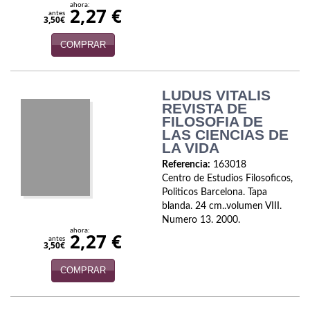
ahora:
2,27 €
Economía
antes
3,50€
Enciclopedias
COMPRAR
Ensayo
LUDUS VITALIS
Ensayo literario
REVISTA DE
FILOSOFIA DE
Filosofía
LAS CIENCIAS DE
LA VIDA
Física y Química
Referencia:
163018
Centro de Estudios Filosoficos,
Física y química
Politicos Barcelona. Tapa
blanda. 24 cm..volumen VIII.
Guerra Civil Española
Numero 13. 2000.
ahora:
2,27 €
antes
Historia
3,50€
COMPRAR
historia
Infantil y juvenil