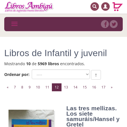
BUSCAR
MENÚ PRINCIPAL
Libros
Toggle
navigation
Novedades
Notícias
Libros de Infantil y juvenil
MATERIAS
Mostrando
10
de
5969 libros
encontrados.
Arte
Ordenar por:
↑
Astrología. Ocultismo
(current)
«
7
8
9
10
11
12
13
14
15
16
17
»
Autoayuda. Conocimiento personal
Autoayuda. Crecimiento personal
Las tres mellizas.
Los siete
Biografía
samuráis/Hansel y
Gretel