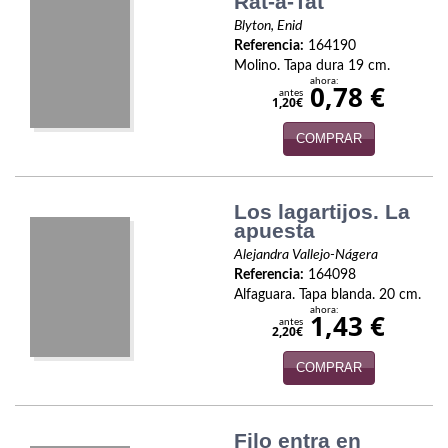
Rat-a-Tat
Política
Blyton, Enid
Referencia:
164190
Psicología. Educación
Molino. Tapa dura 19 cm.
ahora:
0,78 €
antes
Religión
1,20€
COMPRAR
Revistas
Segunda Guerra Mundial
Los lagartijos. La
Sobre Madrid
apuesta
Alejandra Vallejo-Nágera
Teatro
Referencia:
164098
Alfaguara. Tapa blanda. 20 cm.
Tema Local
ahora:
1,43 €
antes
2,20€
Terror
COMPRAR
Terrorismo
Varios
Filo entra en