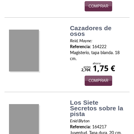
COMPRAR
Infantil y juvenil. Nuevo!!
Infantil y juvenil. Nuevo!!!
Cazadores de
osos
Informática
Reid, Mayne:
Literatura fantástica
Referencia:
164222
Magisterio, tapa blanda. 18
Literatura hispanoamericana
cm.
ahora:
1,75 €
antes
2,70€
Local
COMPRAR
Mafia y espionaje
Matemáticas
Los Siete
Secretos sobre la
Medicina
pista
Enid Blyton
Música
Referencia:
164217
Juventud. Tapa dura. 20 cm.