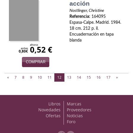
acción
Viajes
Nostlinger, Christine
Referencia:
164095
Viajesç
Espasa-Calpe. Madrid. 1984.
18 cm. 212 p. il.
Encuadernación en tapa
blanda
ahora:
0,52 €
antes
0,80€
COMPRAR
(current)
«
7
8
9
10
11
12
13
14
15
16
17
»
Libros
Marcas
Novedades
Proveedores
Ofertas
Noticias
Foro