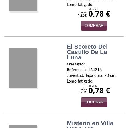
Naturaleza
Lomo fatigado.
ahora:
0,78 €
Novela Extranjera
antes
1,20€
Novela fantástica
COMPRAR
Novela histórica
El Secreto Del
Novela negra
Castillo De La
Luna
Novela romántica
Enid Blyton
Referencia:
164216
Otros idiomas
Juventud. Tapa dura. 20 cm.
Lomo fatigado.
Papás, Mamás, bebés...
ahora:
0,78 €
antes
1,20€
Papás, Mamás, Bebés...
COMPRAR
Papás, Mamás, Bebés…
Poesía
Misterio en Villa