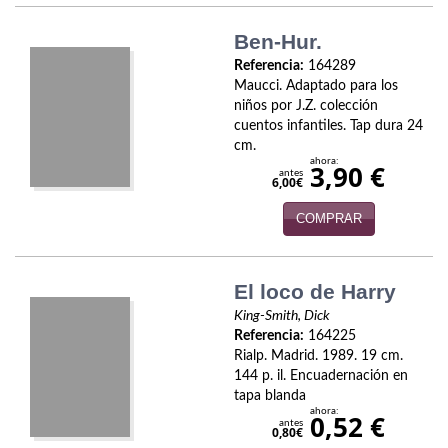
Economía
Ben-Hur.
Enciclopedias
Referencia:
164289
Maucci. Adaptado para los
Ensayo
niños por J.Z. colección
cuentos infantiles. Tap dura 24
Ensayo literario
cm.
ahora:
3,90 €
antes
6,00€
Filosofía
COMPRAR
Física y Química
Física y química
El loco de Harry
Guerra Civil Española
King-Smith, Dick
Referencia:
164225
Historia
Rialp. Madrid. 1989. 19 cm.
144 p. il. Encuadernación en
historia
tapa blanda
ahora:
0,52 €
antes
0,80€
Infantil y juvenil