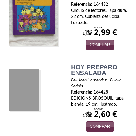
Biografías
Referencia:
164432
Circulo de lectores. Tapa dura.
Ciencia ficción
22 cm. Cubierta deslucida.
Ilustrado.
Cine
ahora:
2,99 €
antes
4,60€
Cocina
COMPRAR
Cómic
Cuentos y relatos
HOY PREPARO
ENSALADA
Deportes
Pau Joan Hernandez - Eulalia
Sariola
Derecho
Referencia:
164428
EDICIONS BROSQUIL, tapa
Discos deVinilo. LP
blanda. 19 cm. Ilustrado.
ahora:
2,60 €
antes
Divulgación científica
4,00€
COMPRAR
DVD