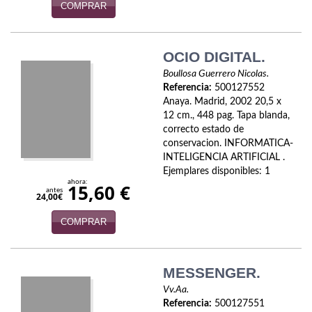
COMPRAR
Infantil y juvenil. Nuevo!!
Infantil y juvenil. Nuevo!!!
OCIO DIGITAL.
Boullosa Guerrero Nicolas.
Informática
Referencia:
500127552
Anaya. Madrid, 2002 20,5 x
Literatura fantástica
12 cm., 448 pag. Tapa blanda,
correcto estado de
Literatura hispanoamericana
conservacion. INFORMATICA-
INTELIGENCIA ARTIFICIAL .
Local
Ejemplares disponibles: 1
ahora:
15,60 €
antes
Mafia y espionaje
24,00€
COMPRAR
Matemáticas
Medicina
MESSENGER.
Música
Vv.Aa.
Referencia:
500127551