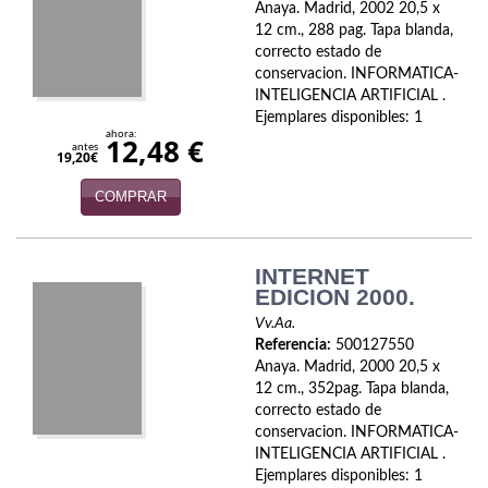
Naturaleza
Anaya. Madrid, 2002 20,5 x
12 cm., 288 pag. Tapa blanda,
Novela Extranjera
correcto estado de
conservacion. INFORMATICA-
Novela fantástica
INTELIGENCIA ARTIFICIAL .
Ejemplares disponibles: 1
ahora:
Novela histórica
12,48 €
antes
19,20€
Novela negra
COMPRAR
Novela romántica
INTERNET
Otros idiomas
EDICION 2000.
Papás, Mamás, bebés...
Vv.Aa.
Referencia:
500127550
Papás, Mamás, Bebés...
Anaya. Madrid, 2000 20,5 x
12 cm., 352pag. Tapa blanda,
correcto estado de
Papás, Mamás, Bebés…
conservacion. INFORMATICA-
INTELIGENCIA ARTIFICIAL .
Poesía
Ejemplares disponibles: 1