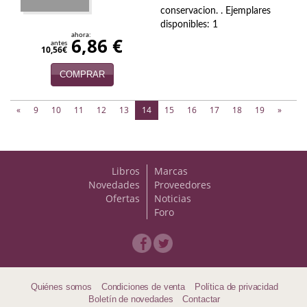
conservacion. . Ejemplares
disponibles: 1
ahora:
6,86 €
antes
10,56€
COMPRAR
(current)
«
9
10
11
12
13
14
15
16
17
18
19
»
Libros
Marcas
Novedades
Proveedores
Ofertas
Noticias
Foro
Quiénes somos
Condiciones de venta
Política de privacidad
Boletín de novedades
Contactar