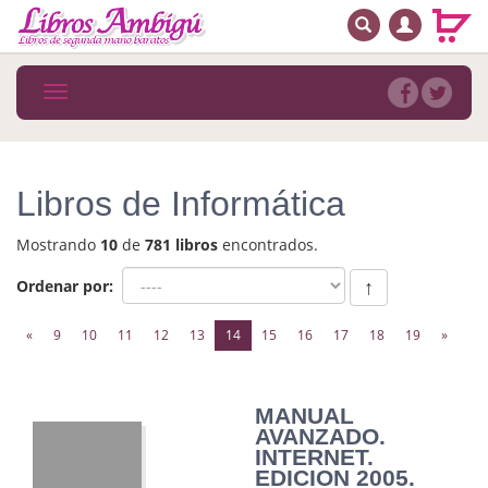
BUSCAR
MENÚ PRINCIPAL
Libros
Toggle
navigation
Novedades
Notícias
Libros de Informática
MATERIAS
Mostrando
10
de
781 libros
encontrados.
Arte
Ordenar por:
↑
Astrología. Ocultismo
(current)
«
9
10
11
12
13
14
15
16
17
18
19
»
Autoayuda. Conocimiento personal
Autoayuda. Crecimiento personal
MANUAL
AVANZADO.
Biografía
INTERNET.
EDICION 2005.