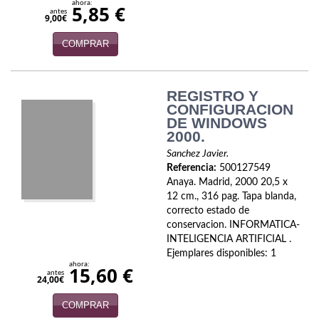
ahora:
5,85 €
Política
antes
9,00€
Psicología. Educación
COMPRAR
Religión
REGISTRO Y
Revistas
CONFIGURACION
DE WINDOWS
Segunda Guerra Mundial
2000.
Sanchez Javier.
Sobre Madrid
Referencia:
500127549
Anaya. Madrid, 2000 20,5 x
Teatro
12 cm., 316 pag. Tapa blanda,
correcto estado de
Tema Local
conservacion. INFORMATICA-
INTELIGENCIA ARTIFICIAL .
Terror
Ejemplares disponibles: 1
ahora:
15,60 €
antes
24,00€
Terrorismo
COMPRAR
Varios