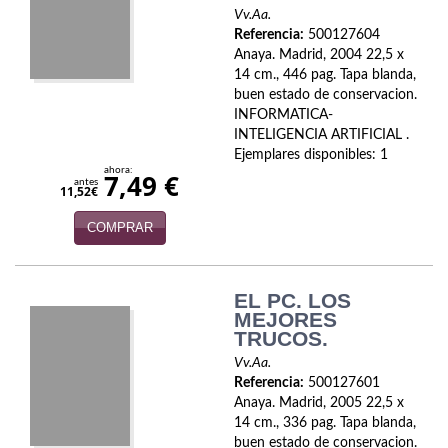
Biografías
Vv.Aa.
Referencia:
500127604
Ciencia ficción
Anaya. Madrid, 2004 22,5 x
14 cm., 446 pag. Tapa blanda,
Cine
buen estado de conservacion.
INFORMATICA-
Cocina
INTELIGENCIA ARTIFICIAL .
Ejemplares disponibles: 1
Cómic
ahora:
7,49 €
antes
11,52€
Cuentos y relatos
COMPRAR
Deportes
Derecho
EL PC. LOS
MEJORES
TRUCOS.
Discos deVinilo. LP
Vv.Aa.
Divulgación científica
Referencia:
500127601
Anaya. Madrid, 2005 22,5 x
DVD
14 cm., 336 pag. Tapa blanda,
buen estado de conservacion.