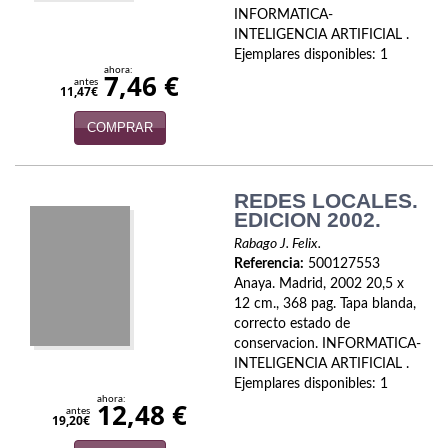
Economía
INFORMATICA-
INTELIGENCIA ARTIFICIAL .
Ejemplares disponibles: 1
Enciclopedias
ahora:
7,46 €
antes
11,47€
Ensayo
COMPRAR
Ensayo literario
Filosofía
REDES LOCALES.
EDICION 2002.
Física y Química
Rabago J. Felix.
Referencia:
500127553
Física y química
Anaya. Madrid, 2002 20,5 x
12 cm., 368 pag. Tapa blanda,
Guerra Civil Española
correcto estado de
conservacion. INFORMATICA-
Historia
INTELIGENCIA ARTIFICIAL .
Ejemplares disponibles: 1
historia
ahora:
12,48 €
antes
19,20€
Infantil y juvenil