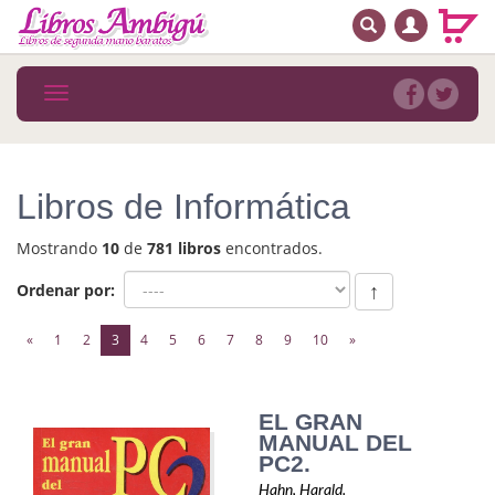
BUSCAR
MENÚ PRINCIPAL
Libros
Toggle
navigation
Novedades
Notícias
Libros de Informática
MATERIAS
Mostrando
10
de
781 libros
encontrados.
Arte
Ordenar por:
↑
Astrología. Ocultismo
(current)
«
1
2
3
4
5
6
7
8
9
10
»
Autoayuda. Conocimiento personal
Autoayuda. Crecimiento personal
EL GRAN
MANUAL DEL
Biografía
PC2.
Hahn, Harald.