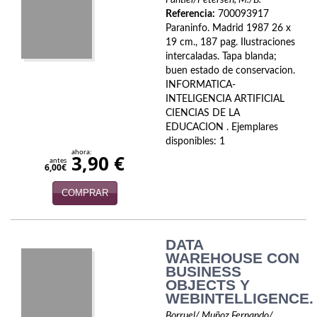
Pantiel/Petersen, M./B.
Referencia:
700093917
Viajes
Paraninfo. Madrid 1987 26 x
19 cm., 187 pag. Ilustraciones
Viajesç
intercaladas. Tapa blanda;
buen estado de conservacion.
INFORMATICA-
INTELIGENCIA ARTIFICIAL
CIENCIAS DE LA
EDUCACION . Ejemplares
disponibles: 1
ahora:
3,90 €
antes
6,00€
COMPRAR
DATA
WAREHOUSE CON
BUSINESS
OBJECTS Y
WEBINTELLIGENCE.
Borruel/ Muñoz Fernando/