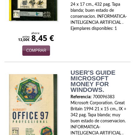
Economía
24 x 17 cm., 432 pag. Tapa
blanda; buen estado de
conservacion. INFORMATICA-
Enciclopedias
INTELIGENCIA ARTIFICIAL .
Ejemplares disponibles: 1
Ensayo
ahora:
8,45 €
antes
13,00€
Ensayo literario
COMPRAR
Filosofía
Física y Química
USER'S GUIDE
MICROSOFT
Física y química
MONEY FOR
WINDOWS.
Guerra Civil Española
Referencia:
700096383
Microsoft Corporation. Great
Historia
Britain 1994 21 x 15 cm., IX +
342 pag. Tapa blanda; muy
historia
buen estado de conservacion.
INFORMATICA-
Infantil y juvenil
INTELIGENCIA ARTIFICIAL .