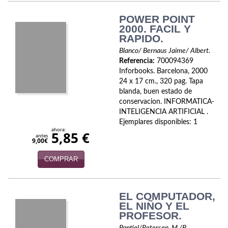
Política
POWER POINT
2000. FACIL Y
Psicología. Educación
RAPIDO.
Religión
Blanco/ Bernaus Jaime/ Albert.
Referencia:
700094369
Inforbooks. Barcelona, 2000
Revistas
24 x 17 cm., 320 pag. Tapa
blanda, buen estado de
Segunda Guerra Mundial
conservacion. INFORMATICA-
INTELIGENCIA ARTIFICIAL .
Sobre Madrid
Ejemplares disponibles: 1
ahora:
5,85 €
Teatro
antes
9,00€
Tema Local
COMPRAR
Terror
EL COMPUTADOR,
Terrorismo
EL NIÑO Y EL
PROFESOR.
Varios