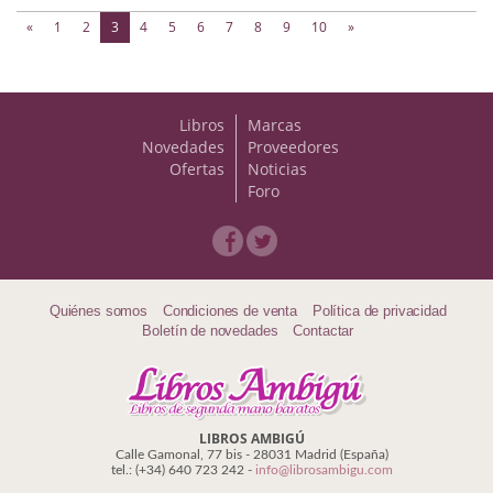
(current)
«
1
2
3
4
5
6
7
8
9
10
»
Libros
Marcas
Novedades
Proveedores
Ofertas
Noticias
Foro
Quiénes somos
Condiciones de venta
Política de privacidad
Boletín de novedades
Contactar
LIBROS AMBIGÚ
Calle Gamonal, 77 bis - 28031 Madrid (España)
tel.: (+34) 640 723 242 -
info@librosambigu.com