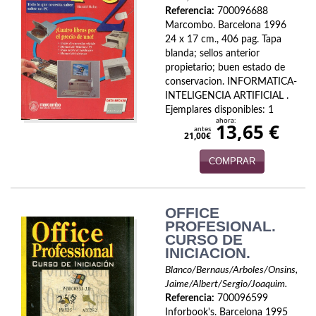
Biografías
Referencia:
700096688
Marcombo. Barcelona 1996
Ciencia ficción
24 x 17 cm., 406 pag. Tapa
blanda; sellos anterior
Cine
propietario; buen estado de
conservacion. INFORMATICA-
Cocina
INTELIGENCIA ARTIFICIAL .
Ejemplares disponibles: 1
Cómic
ahora:
13,65 €
antes
21,00€
Cuentos y relatos
COMPRAR
Deportes
Derecho
OFFICE
PROFESIONAL.
CURSO DE
Discos deVinilo. LP
INICIACION.
Divulgación científica
Blanco/Bernaus/Arboles/Onsins,
Jaime/Albert/Sergio/Joaquim.
DVD
Referencia:
700096599
Inforbook's. Barcelona 1995