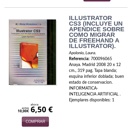
Naturaleza
Novela Extranjera
ILLUSTRATOR
CS3 (INCLUYE UN
Novela fantástica
APENDICE SOBRE
COMO MIGRAR
Novela histórica
DE FREEHAND A
ILLUSTRATOR).
Novela negra
Apolonio, Laura.
Referencia:
700096065
Novela romántica
Anaya. Madrid 2008 20 x 12
cm., 319 pag. Tapa blanda;
Otros idiomas
esquina inferior doblada; buen
estado de conservacion.
Papás, Mamás, bebés...
INFORMATICA-
INTELIGENCIA ARTIFICIAL .
Papás, Mamás, Bebés...
Ejemplares disponibles: 1
ahora:
6,50 €
antes
10,00€
Papás, Mamás, Bebés…
COMPRAR
Poesía