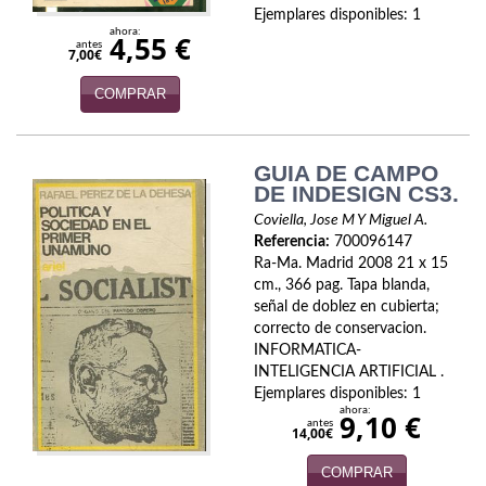
Ejemplares disponibles: 1
Infantil y juvenil. Nuevo!!
ahora:
4,55 €
antes
7,00€
Infantil y juvenil. Nuevo!!!
COMPRAR
Informática
Literatura fantástica
GUIA DE CAMPO
DE INDESIGN CS3.
Literatura hispanoamericana
Coviella, Jose M Y Miguel A.
Referencia:
700096147
Local
Ra-Ma. Madrid 2008 21 x 15
cm., 366 pag. Tapa blanda,
Mafia y espionaje
señal de doblez en cubierta;
correcto de conservacion.
Matemáticas
INFORMATICA-
INTELIGENCIA ARTIFICIAL .
Ejemplares disponibles: 1
Medicina
ahora:
9,10 €
antes
14,00€
Música
COMPRAR