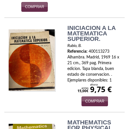
Naturaleza
COMPRAR
Novela Extranjera
Novela fantástica
INICIACION A LA
MATEMATICA
Novela histórica
SUPERIOR.
Rubio, B.
Novela negra
Referencia:
400113273
Alhambra. Madrid, 1969 16 x
Novela romántica
21 cm., 369 pag. Primera
edicion. Tapa blanda, buen
Otros idiomas
estado de conservacion. .
Ejemplares disponibles: 1
Papás, Mamás, bebés...
ahora:
9,75 €
antes
15,00€
Papás, Mamás, Bebés...
COMPRAR
Papás, Mamás, Bebés…
MATHEMATICS
Poesía
FOR PHYSICAL