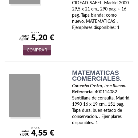
CIDEAD-SAFEL. Madrid 2000
Infantil y juvenil. Nuevo!!
29,5 x 21 cm., 290 pag. + 16
pag. Tapa blanda; como
nuevo. MATEMATICAS .
Infantil y juvenil. Nuevo!!!
Ejemplares disponibles: 1
ahora:
5,20 €
Informática
antes
8,00€
Literatura fantástica
COMPRAR
Literatura hispanoamericana
MATEMATICAS
Local
COMERCIALES.
Caruncho Castro, Jose Ramon.
Mafia y espionaje
Referencia:
400114082
Santillana de consulta. Madrid,
Matemáticas
1990 16 x 19 cm., 151 pag.
Tapa dura, buen estado de
Medicina
conservacion. . Ejemplares
disponibles: 1
Música
ahora:
4,55 €
antes
7,00€