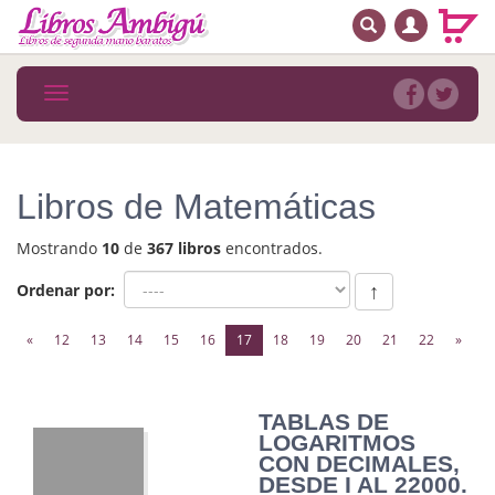
BUSCAR
MENÚ PRINCIPAL
Libros
Toggle
navigation
Novedades
Notícias
Libros de Matemáticas
MATERIAS
Mostrando
10
de
367 libros
encontrados.
Arte
Ordenar por:
↑
Astrología. Ocultismo
(current)
«
12
13
14
15
16
17
18
19
20
21
22
»
Autoayuda. Conocimiento personal
Autoayuda. Crecimiento personal
TABLAS DE
LOGARITMOS
Biografía
CON DECIMALES,
DESDE I AL 22000.