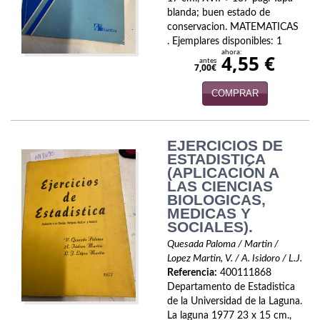
blanda; buen estado de
Viajes
conservacion. MATEMATICAS
. Ejemplares disponibles: 1
Viajesç
ahora:
4,55 €
antes
7,00€
COMPRAR
EJERCICIOS DE
ESTADISTICA
(APLICACIÓN A
LAS CIENCIAS
BIOLOGICAS,
MEDICAS Y
SOCIALES).
Quesada Paloma / Martin /
Lopez Martin, V. / A. Isidoro / L.J.
Referencia:
400111868
Departamento de Estadistica
de la Universidad de la Laguna.
La laguna 1977 23 x 15 cm.,