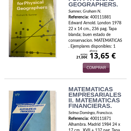
GEOGRAPHERS.
Política
Sumner, Graham N.
Psicología. Educación
Referencia:
400111881
Edward Arnold. London 1978
Religión
22 x 14 cm., 236 pag. Tapa
blanda; buen estado de
conservacion. MATEMATICAS
Revistas
. Ejemplares disponibles: 1
ahora:
13,65 €
Segunda Guerra Mundial
antes
21,00€
Sobre Madrid
COMPRAR
Teatro
MATEMATICAS
Tema Local
EMPRESARIALES
II. MATEMATICAS
Terror
FINANCIERAS.
Selma Domingo, Francisco.
Terrorismo
Referencia:
400111871
Alhambra. Madrid 1984 24 x
Varios
17 cm., XVII + 137 pag. Tapa