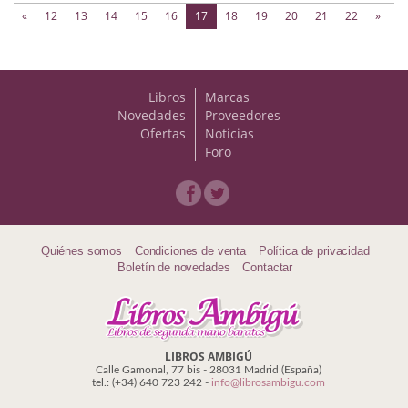
(current)
«
12
13
14
15
16
17
18
19
20
21
22
»
Libros
Marcas
Novedades
Proveedores
Ofertas
Noticias
Foro
Quiénes somos
Condiciones de venta
Política de privacidad
Boletín de novedades
Contactar
LIBROS AMBIGÚ
Calle Gamonal, 77 bis - 28031 Madrid (España)
tel.: (+34) 640 723 242 -
info@librosambigu.com