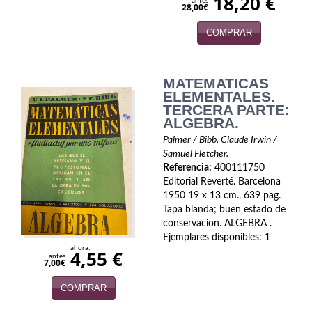
18,20 €
antes
28,00€
COMPRAR
MATEMATICAS
ELEMENTALES.
TERCERA PARTE:
ALGEBRA.
Palmer / Bibb, Claude Irwin /
Samuel Fletcher.
Referencia:
400111750
Editorial Reverté. Barcelona
1950 19 x 13 cm., 639 pag.
Tapa blanda; buen estado de
conservacion. ALGEBRA .
Ejemplares disponibles: 1
ahora:
4,55 €
antes
7,00€
COMPRAR