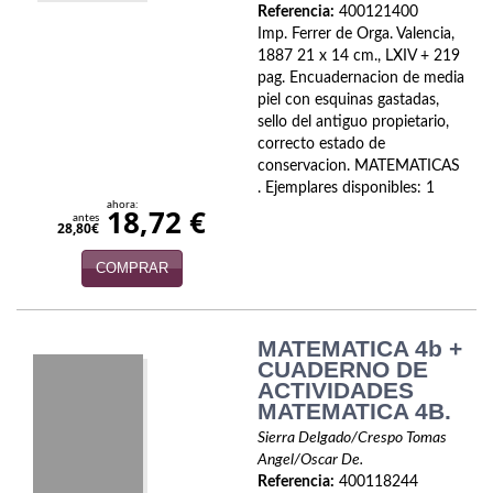
Referencia:
400121400
Economía
Imp. Ferrer de Orga. Valencia,
1887 21 x 14 cm., LXIV + 219
Enciclopedias
pag. Encuadernacion de media
piel con esquinas gastadas,
Ensayo
sello del antiguo propietario,
correcto estado de
Ensayo literario
conservacion. MATEMATICAS
. Ejemplares disponibles: 1
Filosofía
ahora:
18,72 €
antes
28,80€
Física y Química
COMPRAR
Física y química
Guerra Civil Española
MATEMATICA 4b +
CUADERNO DE
ACTIVIDADES
Historia
MATEMATICA 4B.
historia
Sierra Delgado/Crespo Tomas
Angel/Oscar De.
Infantil y juvenil
Referencia:
400118244