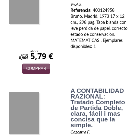
Biografías
Vv.Aa.
Referencia:
400124958
Ciencia ficción
Bruño. Madrid, 1973 17 x 12
cm., 298 pag. Tapa blanda con
Cine
leve perdida de papel, correcto
estado de conservacion.
Cocina
MATEMATICAS . Ejemplares
disponibles: 1
Cómic
ahora:
5,79 €
antes
8,90€
Cuentos y relatos
COMPRAR
Deportes
Derecho
A CONTABILIDAD
RAZIONAL:
Tratado Completo
Discos deVinilo. LP
de Partida Doble,
clara, fácil i mas
Divulgación científica
concisa que la
simple.
DVD
Cazcarra F.