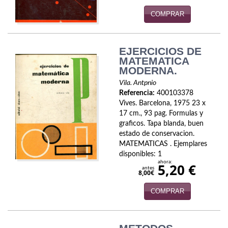
COMPRAR
Infantil y juvenil. Nuevo!!
Infantil y juvenil. Nuevo!!!
EJERCICIOS DE
Informática
MATEMATICA
MODERNA.
Literatura fantástica
Vila. Antpnio
Referencia:
400103378
Literatura hispanoamericana
Vives. Barcelona, 1975 23 x
17 cm., 93 pag. Formulas y
Local
graficos. Tapa blanda, buen
estado de conservacion.
Mafia y espionaje
MATEMATICAS . Ejemplares
disponibles: 1
ahora:
Matemáticas
5,20 €
antes
8,00€
Medicina
COMPRAR
Música