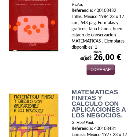
Biografías
Vv.Aa.
Referencia:
400103432
Ciencia ficción
Trillas. Mexico 1984 23 x 17
cm., 643 pag. Formulas y
Cine
graficos. Tapa blanda, buen
estado de conservacion.
Cocina
MATEMATICAS . Ejemplares
disponibles: 1
Cómic
ahora:
26,00 €
antes
40,00€
Cuentos y relatos
COMPRAR
Deportes
Derecho
MATEMATICAS
FINITAS Y
CALCULO CON
Discos deVinilo. LP
APLICACIONES A
LOS NEGOCIOS.
Divulgación científica
G. Hoel Paul.
DVD
Referencia:
400103431
Limusa. Mexico 1977 23 x 17