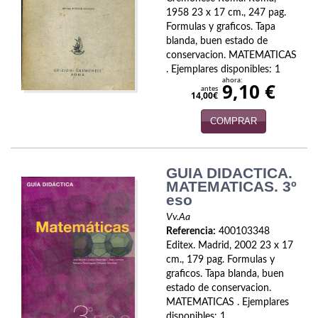
1958 23 x 17 cm., 247 pag.
Viajes
Formulas y graficos. Tapa
blanda, buen estado de
Viajesç
conservacion. MATEMATICAS
. Ejemplares disponibles: 1
ahora:
9,10 €
antes
14,00€
COMPRAR
GUIA DIDACTICA.
MATEMATICAS. 3º
eso
Vv.Aa
Referencia:
400103348
Editex. Madrid, 2002 23 x 17
cm., 179 pag. Formulas y
graficos. Tapa blanda, buen
estado de conservacion.
MATEMATICAS . Ejemplares
disponibles: 1