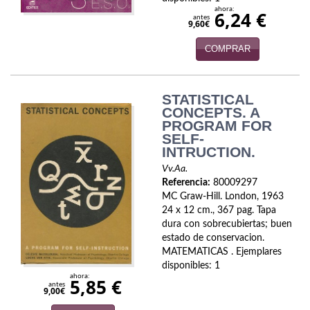
ahora:
6,24 €
antes
9,60€
COMPRAR
STATISTICAL
CONCEPTS. A
PROGRAM FOR
SELF-
INTRUCTION.
Vv.Aa.
Referencia:
80009297
MC Graw-Hill. London, 1963
24 x 12 cm., 367 pag. Tapa
dura con sobrecubiertas; buen
estado de conservacion.
MATEMATICAS . Ejemplares
disponibles: 1
ahora:
5,85 €
antes
9,00€