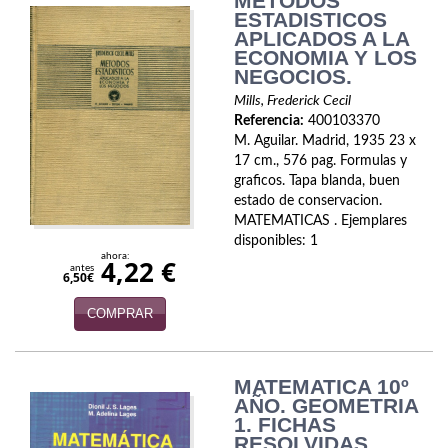
METODOS
Naturaleza
ESTADISTICOS
APLICADOS A LA
Novela Extranjera
ECONOMIA Y LOS
NEGOCIOS.
Novela fantástica
Mills, Frederick Cecil
Referencia:
400103370
Novela histórica
M. Aguilar. Madrid, 1935 23 x
17 cm., 576 pag. Formulas y
Novela negra
graficos. Tapa blanda, buen
estado de conservacion.
Novela romántica
MATEMATICAS . Ejemplares
disponibles: 1
Otros idiomas
ahora:
4,22 €
antes
6,50€
Papás, Mamás, bebés...
COMPRAR
Papás, Mamás, Bebés...
Papás, Mamás, Bebés…
MATEMATICA 10º
AÑO. GEOMETRIA
1. FICHAS
Poesía
RESOLVIDAS.