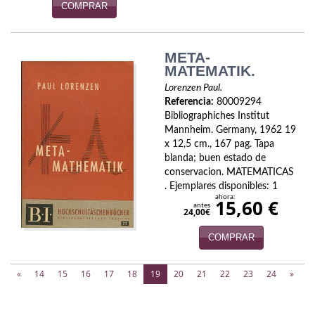
COMPRAR
META-
MATEMATIK.
Lorenzen Paul.
Referencia:
80009294
Bibliographiches Institut
Mannheim. Germany, 1962 19
x 12,5 cm., 167 pag. Tapa
blanda; buen estado de
conservacion. MATEMATICAS
. Ejemplares disponibles: 1
ahora:
15,60 €
antes
24,00€
COMPRAR
(current)
«
14
15
16
17
18
19
20
21
22
23
24
»