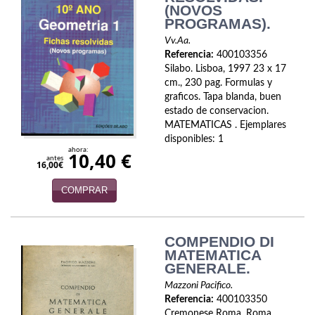
(NOVOS
Política
PROGRAMAS).
Psicología. Educación
Vv.Aa.
Referencia:
400103356
Silabo. Lisboa, 1997 23 x 17
Religión
cm., 230 pag. Formulas y
graficos. Tapa blanda, buen
Revistas
estado de conservacion.
MATEMATICAS . Ejemplares
Segunda Guerra Mundial
disponibles: 1
ahora:
10,40 €
Sobre Madrid
antes
16,00€
Teatro
COMPRAR
Tema Local
COMPENDIO DI
Terror
MATEMATICA
GENERALE.
Terrorismo
Mazzoni Pacifico.
Referencia:
400103350
Varios
Cremonese Roma. Roma,