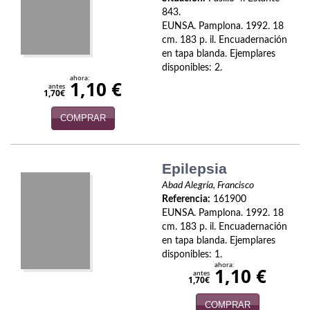
Biografías
843.
EUNSA. Pamplona. 1992. 18
Ciencia ficción
cm. 183 p. il. Encuadernación
en tapa blanda. Ejemplares
Cine
disponibles: 2.
ahora:
1,10 €
Cocina
antes
1,70€
Cómic
COMPRAR
Cuentos y relatos
Epilepsia
Deportes
Abad Alegría, Francisco
Referencia:
161900
Derecho
EUNSA. Pamplona. 1992. 18
cm. 183 p. il. Encuadernación
Discos deVinilo. LP
en tapa blanda. Ejemplares
disponibles: 1.
Divulgación científica
ahora:
1,10 €
antes
1,70€
DVD
COMPRAR