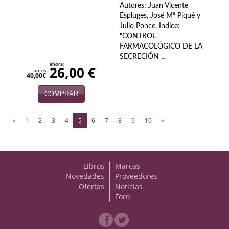
Autores: Juan Vicente
Espluges, José Mª Piqué y
Julio Ponce. Indice:
"CONTROL
FARMACOLÓGICO DE LA
SECRECIÓN ...
ahora:
26,00 €
antes
40,00€
COMPRAR
(current)
«
1
2
3
4
5
6
7
8
9
10
»
Libros
Marcas
Novedades
Proveedores
Ofertas
Noticias
Foro