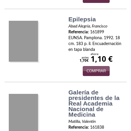
Economía
Enciclopedias
Epilepsia
Abad Alegría, Francisco
Ensayo
Referencia:
161899
EUNSA. Pamplona. 1992. 18
Ensayo literario
cm. 183 p. il. Encuadernación
en tapa blanda
Filosofía
ahora:
1,10 €
antes
1,70€
Física y Química
COMPRAR
Física y química
Guerra Civil Española
Galería de
presidentes de la
Real Academia
Historia
Nacional de
Medicina
historia
Matilla, Valentín
Infantil y juvenil
Referencia:
161838