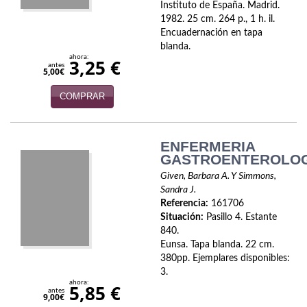
Instituto de España. Madrid.
1982. 25 cm. 264 p., 1 h. il.
Infantil y juvenil. Nuevo!!
Encuadernación en tapa
blanda.
Infantil y juvenil. Nuevo!!!
ahora:
3,25 €
antes
5,00€
Informática
COMPRAR
Literatura fantástica
Literatura hispanoamericana
ENFERMERIA
GASTROENTEROLO
Local
Given, Barbara A. Y Simmons,
Sandra J.
Mafia y espionaje
Referencia:
161706
Situación:
Pasillo 4. Estante
Matemáticas
840.
Eunsa. Tapa blanda. 22 cm.
Medicina
380pp. Ejemplares disponibles:
3.
Música
ahora:
5,85 €
antes
9,00€