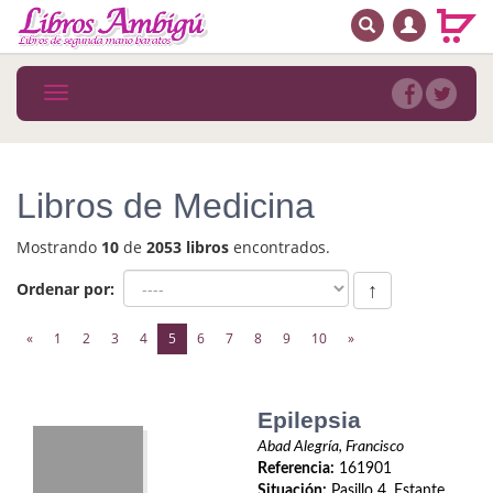
BUSCAR
MENÚ PRINCIPAL
Libros
Toggle
navigation
Novedades
Notícias
Libros de Medicina
MATERIAS
Mostrando
10
de
2053 libros
encontrados.
Arte
Ordenar por:
↑
Astrología. Ocultismo
(current)
«
1
2
3
4
5
6
7
8
9
10
»
Autoayuda. Conocimiento personal
Autoayuda. Crecimiento personal
Epilepsia
Abad Alegría, Francisco
Biografía
Referencia:
161901
Situación:
Pasillo 4. Estante