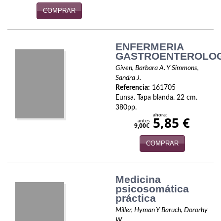
Naturaleza
COMPRAR
Novela Extranjera
Novela fantástica
ENFERMERIA
GASTROENTEROLO
Novela histórica
Given, Barbara A. Y Simmons,
Sandra J.
Novela negra
Referencia:
161705
Eunsa. Tapa blanda. 22 cm.
Novela romántica
380pp.
ahora:
5,85 €
antes
Otros idiomas
9,00€
COMPRAR
Papás, Mamás, bebés...
Papás, Mamás, Bebés...
Medicina
psicosomática
Papás, Mamás, Bebés…
práctica
Poesía
Miller, Hyman Y Baruch, Dororhy
W