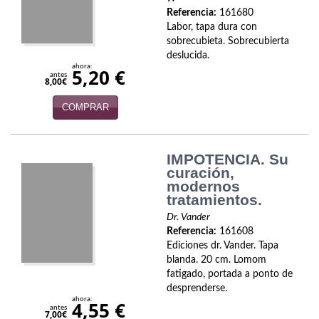
Política
Referencia:
161680
Labor, tapa dura con
Psicología. Educación
sobrecubieta. Sobrecubierta
deslucida.
ahora:
5,20 €
Religión
antes
8,00€
Revistas
COMPRAR
Segunda Guerra Mundial
IMPOTENCIA. Su
Sobre Madrid
curación,
modernos
Teatro
tratamientos.
Dr. Vander
Tema Local
Referencia:
161608
Ediciones dr. Vander. Tapa
Terror
blanda. 20 cm. Lomom
fatigado, portada a ponto de
Terrorismo
desprenderse.
ahora:
4,55 €
antes
Varios
7,00€