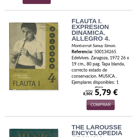
Infantil y juvenil. Nuevo!!
FLAUTA I.
Infantil y juvenil. Nuevo!!!
EXPRESION
DINAMICA.
Informática
ALLEGRO 4.
Montserrat Sanuy Simon.
Literatura fantástica
Referencia:
500134265
Edelvives. Zaragoza, 1972 26 x
Literatura hispanoamericana
19 cm., 80 pag. Tapa blanda,
correcto estado de
Local
conservacion. MUSICA .
Ejemplares disponibles: 1
Mafia y espionaje
ahora:
5,79 €
antes
8,90€
Matemáticas
COMPRAR
Medicina
Música
THE LAROUSSE
ENCYCLOPEDIA