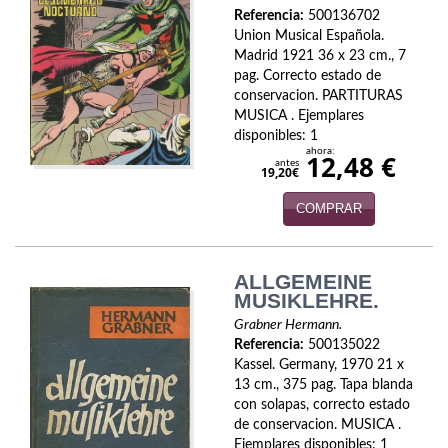
Biografías
Referencia:
500136702
Union Musical Española.
Ciencia ficción
Madrid 1921 36 x 23 cm., 7
pag. Correcto estado de
Cine
conservacion. PARTITURAS
MUSICA . Ejemplares
Cocina
disponibles: 1
ahora:
12,48 €
antes
Cómic
19,20€
COMPRAR
Cuentos y relatos
Deportes
ALLGEMEINE
Derecho
MUSIKLEHRE.
Grabner Hermann.
Discos deVinilo. LP
Referencia:
500135022
Kassel. Germany, 1970 21 x
Divulgación científica
13 cm., 375 pag. Tapa blanda
con solapas, correcto estado
DVD
de conservacion. MUSICA .
Ejemplares disponibles: 1