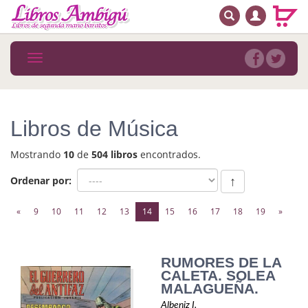
BUSCAR
MENÚ PRINCIPAL
Libros
Toggle
navigation
Novedades
Notícias
Libros de Música
MATERIAS
Mostrando
10
de
504 libros
encontrados.
Arte
Ordenar por:
↑
Astrología. Ocultismo
(current)
«
9
10
11
12
13
14
15
16
17
18
19
»
Autoayuda. Conocimiento personal
Autoayuda. Crecimiento personal
RUMORES DE LA
CALETA. SOLEA
Biografía
MALAGUEÑA.
Albeniz I.