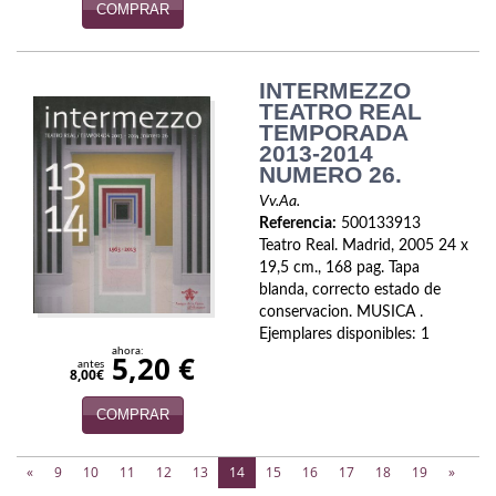
COMPRAR
INTERMEZZO
TEATRO REAL
TEMPORADA
2013-2014
NUMERO 26.
Vv.Aa.
Referencia:
500133913
Teatro Real. Madrid, 2005 24 x
19,5 cm., 168 pag. Tapa
blanda, correcto estado de
conservacion. MUSICA .
Ejemplares disponibles: 1
ahora:
5,20 €
antes
8,00€
COMPRAR
(current)
«
9
10
11
12
13
14
15
16
17
18
19
»