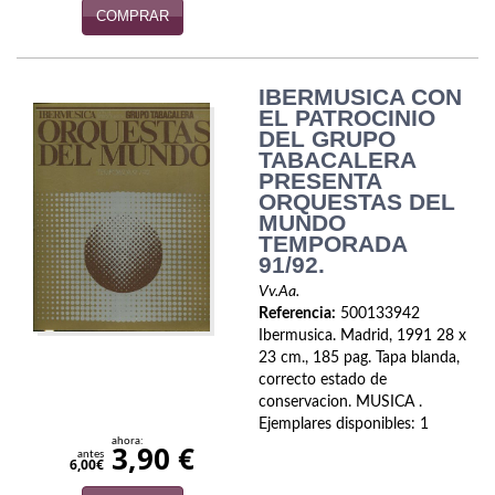
COMPRAR
IBERMUSICA CON
EL PATROCINIO
DEL GRUPO
TABACALERA
PRESENTA
ORQUESTAS DEL
MUNDO
TEMPORADA
91/92.
Vv.Aa.
Referencia:
500133942
Ibermusica. Madrid, 1991 28 x
23 cm., 185 pag. Tapa blanda,
correcto estado de
conservacion. MUSICA .
Ejemplares disponibles: 1
ahora:
3,90 €
antes
6,00€