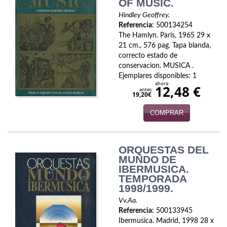
Naturaleza
OF MUSIC.
Hindley Geoffrey.
Novela Extranjera
Referencia:
500134254
The Hamlyn. Paris, 1965 29 x
Novela fantástica
21 cm., 576 pag. Tapa blanda,
correcto estado de
Novela histórica
conservacion. MUSICA .
Ejemplares disponibles: 1
ahora:
Novela negra
12,48 €
antes
19,20€
Novela romántica
COMPRAR
Otros idiomas
ORQUESTAS DEL
Papás, Mamás, bebés...
MUNDO DE
IBERMUSICA.
Papás, Mamás, Bebés...
TEMPORADA
1998/1999.
Papás, Mamás, Bebés…
Vv.Aa.
Referencia:
500133945
Poesía
Ibermusica. Madrid, 1998 28 x