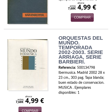
ahora:
Economía
4,99 €
antes
7,68€
Enciclopedias
COMPRAR
Ensayo
Ensayo literario
ORQUESTAS DEL
MUNDO.
Filosofía
TEMPORADA
2002-2003. SERIE
ARRIAGA, SERIE
Física y Química
BARBIERI.
Física y química
Referencia:
500134798
Ibermusica. Madrid 2002 28 x
Guerra Civil Española
23 cm., 303 pag. Tapa blanda;
buen estado de conservacion.
Historia
MUSICA . Ejemplares
disponibles: 1
ahora:
4,99 €
historia
antes
7,68€
Infantil y juvenil
COMPRAR