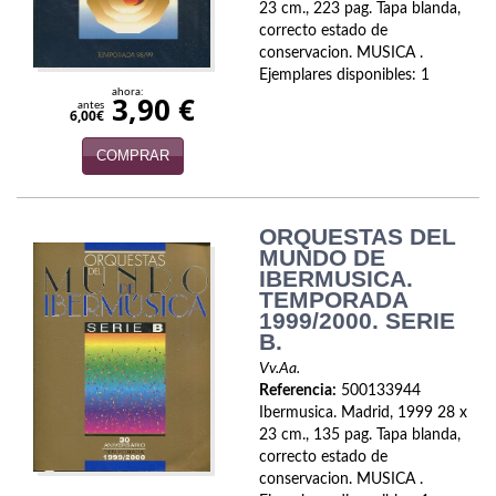
23 cm., 223 pag. Tapa blanda,
Política
correcto estado de
conservacion. MUSICA .
Psicología. Educación
Ejemplares disponibles: 1
ahora:
3,90 €
antes
Religión
6,00€
COMPRAR
Revistas
Segunda Guerra Mundial
ORQUESTAS DEL
Sobre Madrid
MUNDO DE
IBERMUSICA.
TEMPORADA
Teatro
1999/2000. SERIE
B.
Tema Local
Vv.Aa.
Terror
Referencia:
500133944
Ibermusica. Madrid, 1999 28 x
Terrorismo
23 cm., 135 pag. Tapa blanda,
correcto estado de
conservacion. MUSICA .
Varios