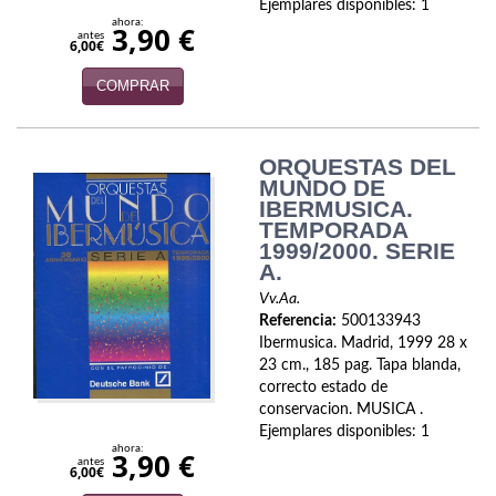
Ejemplares disponibles: 1
ahora:
3,90 €
Viajes
antes
6,00€
Viajesç
COMPRAR
ORQUESTAS DEL
MUNDO DE
IBERMUSICA.
TEMPORADA
1999/2000. SERIE
A.
Vv.Aa.
Referencia:
500133943
Ibermusica. Madrid, 1999 28 x
23 cm., 185 pag. Tapa blanda,
correcto estado de
conservacion. MUSICA .
Ejemplares disponibles: 1
ahora:
3,90 €
antes
6,00€