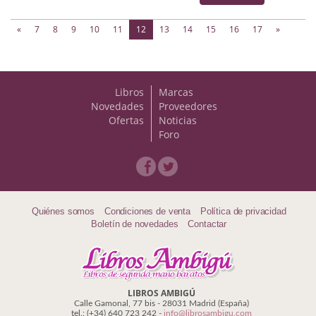
(current)
«
7
8
9
10
11
12
13
14
15
16
17
»
Libros
Marcas
Novedades
Proveedores
Ofertas
Noticias
Foro
Quiénes somos
Condiciones de venta
Política de privacidad
Boletín de novedades
Contactar
LIBROS AMBIGÚ
Calle Gamonal, 77 bis - 28031 Madrid (España)
tel.: (+34) 640 723 242 -
info@librosambigu.com