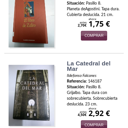
Situación:
Pasillo 8.
Viajes
Planeta deAgostini. Tapa dura.
Cubierta deslucida. 21 cm.
ahora:
Viajesç
1,75 €
antes
2,70€
COMPRAR
La Catedral del
Mar
Ildefonso Falcones
Referencia:
146187
Situación:
Pasillo 8.
Grijalbo. Tapa dura con
sobrecubierta. Sobrecubierta
deslucida. 23 cm.
ahora:
2,92 €
antes
4,50€
COMPRAR