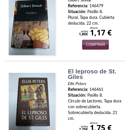
Naturaleza
Gilbert Sinoué
Referencia:
146479
Situación:
Pasillo 8.
Novela Extranjera
Plural. Tapa dura. Cubierta
deslucida. 22 cm.
Novela fantástica
ahora:
1,17 €
antes
1,80€
Novela histórica
COMPRAR
Novela negra
Novela romántica
El leproso de St.
Otros idiomas
Giles
Ellis Peters
Papás, Mamás, bebés...
Referencia:
146461
Situación:
Pasillo 8.
Papás, Mamás, Bebés...
Círculo de Lectores. Tapa dura
con sobrecubierta.
Papás, Mamás, Bebés…
Sobrecubierta deslucida. 21
cm.
Poesía
ahora:
1,75 €
antes
2,70€