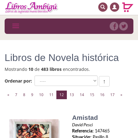
BUSCAR
MENÚ PRINCIPAL
Libros
Toggle
navigation
Novedades
Notícias
Libros de Novela histórica
MATERIAS
Mostrando
10
de
483 libros
encontrados.
Arte
Ordenar por:
↑
Astrología. Ocultismo
(current)
«
7
8
9
10
11
12
13
14
15
16
17
»
Autoayuda. Conocimiento personal
Autoayuda. Crecimiento personal
Amistad
David Pesci
Biografía
Referencia:
147465
Situación:
Pasillo 8.