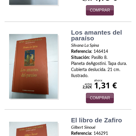
Política
COMPRAR
Psicología. Educación
Religión
Los amantes del
paraíso
Revistas
Silvana La Spina
Referencia:
146414
Segunda Guerra Mundial
Situación:
Pasillo 8.
Planeta deAgostini. Tapa dura.
Sobre Madrid
Cubierta deslucida. 21 cm.
Ilustrado.
ahora:
Teatro
1,31 €
antes
2,02€
Tema Local
COMPRAR
Terror
El libro de Zafiro
Terrorismo
Gilbert Sinoué
Varios
Referencia:
146291