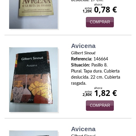
ahora:
0,78 €
antes
Infantil y juvenil. Nuevo!!
1,20€
Infantil y juvenil. Nuevo!!!
COMPRAR
Informática
Avicena
Literatura fantástica
Gilbert Sinoué
Referencia:
146664
Literatura hispanoamericana
Situación:
Pasillo 8.
Plural. Tapa dura. Cubierta
Local
deslucida. 22 cm. Cubierta
rasgada.
Mafia y espionaje
ahora:
1,82 €
antes
2,80€
Matemáticas
COMPRAR
Medicina
Música
Avicena