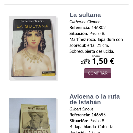
Economía
La sultana
Enciclopedias
Catherine Clement
Referencia:
146802
Ensayo
Situación:
Pasillo 8.
Martínez roca. Tapa dura con
Ensayo literario
sobrecubierta. 21 cm.
Sobrecubierta deslucida.
Filosofía
ahora:
1,50 €
antes
2,31€
Física y Química
COMPRAR
Física y química
Guerra Civil Española
Avicena o la ruta
de Isfahán
Historia
Gilbert Sinoué
Referencia:
146695
historia
Situación:
Pasillo 8.
B. Tapa blanda. Cubierta
Infantil y juvenil
deslucida. 17 cm.