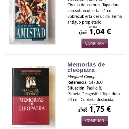
Biografías
Círculo de lectores. Tapa dura
con sobrecubierta. 21 cm.
Ciencia ficción
Sobrecubierta deslucida. Firma
antiguo propietario.
Cine
ahora:
1,04 €
antes
1,60€
Cocina
COMPRAR
Cómic
Cuentos y relatos
Memorias de
cleopatra
Deportes
Margaret George
Referencia:
147360
Derecho
Situación:
Pasillo 8.
Planeta Deagostini. Tapa dura.
Discos deVinilo. LP
24 cm. Cubierta deslucida.
ahora:
1,75 €
antes
Divulgación científica
2,70€
COMPRAR
DVD