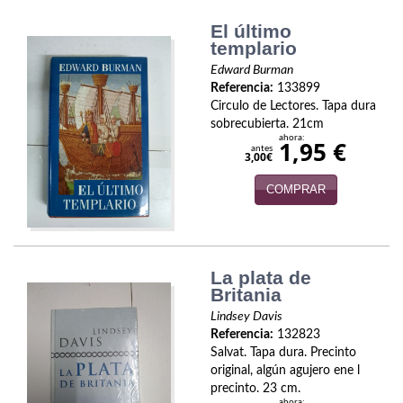
Economía
El último
templario
Enciclopedias
Edward Burman
Referencia:
133899
Ensayo
Circulo de Lectores. Tapa dura
sobrecubierta. 21cm
Ensayo literario
ahora:
1,95 €
antes
3,00€
Filosofía
COMPRAR
Física y Química
Física y química
La plata de
Guerra Civil Española
Britania
Historia
Lindsey Davis
Referencia:
132823
Salvat. Tapa dura. Precinto
historia
original, algún agujero ene l
precinto. 23 cm.
Infantil y juvenil
ahora: