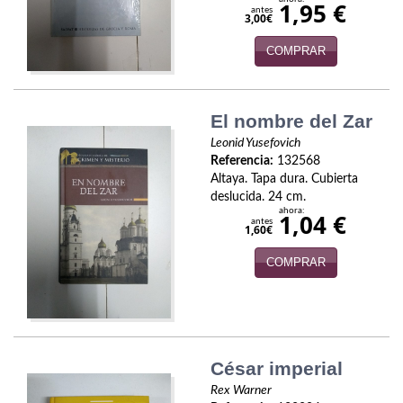
1,95 €
antes
3,00€
Infantil y juvenil. Nuevo!!
COMPRAR
Infantil y juvenil. Nuevo!!!
Informática
El nombre del Zar
Literatura fantástica
Leonid Yusefovich
Referencia:
132568
Literatura hispanoamericana
Altaya. Tapa dura. Cubierta
deslucida. 24 cm.
ahora:
Local
1,04 €
antes
1,60€
Mafia y espionaje
COMPRAR
Matemáticas
Medicina
César imperial
Música
Rex Warner