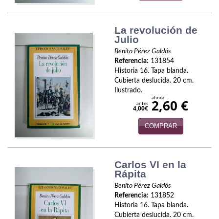
Política
Psicología. Educación
La revolución de
Julio
Religión
Benito Pérez Galdós
Referencia:
131854
Revistas
Historia 16. Tapa blanda.
Cubierta deslucida. 20 cm.
Segunda Guerra Mundial
Ilustrado.
ahora:
2,60 €
antes
4,00€
Sobre Madrid
COMPRAR
Teatro
Tema Local
Carlos VI en la
Rápita
Terror
Benito Pérez Galdós
Terrorismo
Referencia:
131852
Historia 16. Tapa blanda.
Varios
Cubierta deslucida. 20 cm.