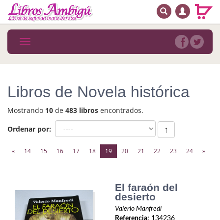
BUSCAR
MENÚ PRINCIPAL
Libros
Toggle
navigation
Novedades
Notícias
Libros de Novela histórica
MATERIAS
Mostrando
10
de
483 libros
encontrados.
Arte
Ordenar por:
↑
Astrología. Ocultismo
(current)
«
14
15
16
17
18
19
20
21
22
23
24
»
Autoayuda. Conocimiento personal
Autoayuda. Crecimiento personal
El faraón del
desierto
Biografía
Valerio Manfredi
Referencia:
134236