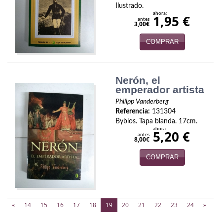
Ilustrado.
ahora:
Viajes
1,95 €
antes
3,00€
Viajesç
COMPRAR
Nerón, el
emperador artista
Philipp Vanderberg
Referencia:
131304
Byblos. Tapa blanda. 17cm.
ahora:
5,20 €
antes
8,00€
COMPRAR
(current)
«
14
15
16
17
18
19
20
21
22
23
24
»