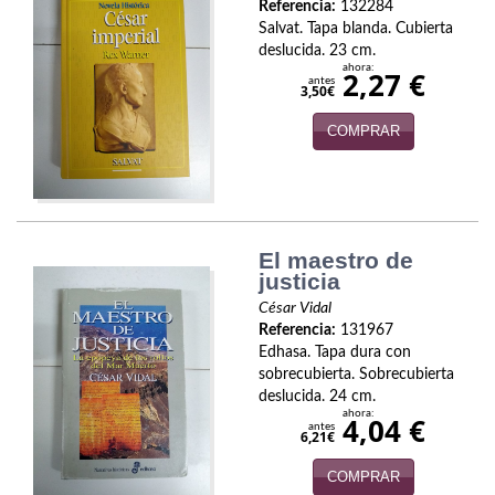
Naturaleza
Referencia:
132284
Salvat. Tapa blanda. Cubierta
Novela Extranjera
deslucida. 23 cm.
ahora:
2,27 €
antes
3,50€
Novela fantástica
COMPRAR
Novela histórica
Novela negra
Novela romántica
El maestro de
justicia
Otros idiomas
César Vidal
Papás, Mamás, bebés...
Referencia:
131967
Edhasa. Tapa dura con
Papás, Mamás, Bebés...
sobrecubierta. Sobrecubierta
deslucida. 24 cm.
ahora:
4,04 €
Papás, Mamás, Bebés…
antes
6,21€
Poesía
COMPRAR