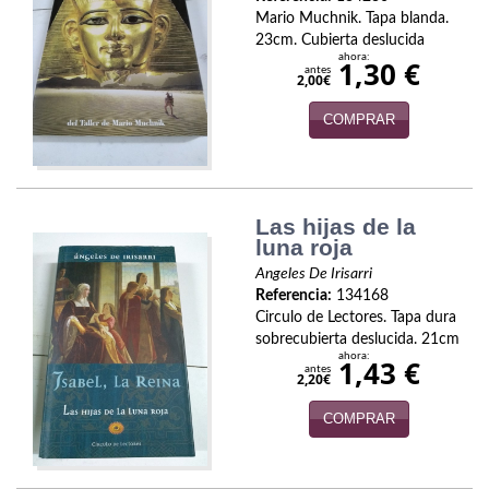
Biografías
Mario Muchnik. Tapa blanda.
23cm. Cubierta deslucida
Ciencia ficción
ahora:
1,30 €
antes
2,00€
Cine
COMPRAR
Cocina
Cómic
Las hijas de la
Cuentos y relatos
luna roja
Angeles De Irisarri
Deportes
Referencia:
134168
Circulo de Lectores. Tapa dura
Derecho
sobrecubierta deslucida. 21cm
ahora:
1,43 €
Discos deVinilo. LP
antes
2,20€
Divulgación científica
COMPRAR
DVD