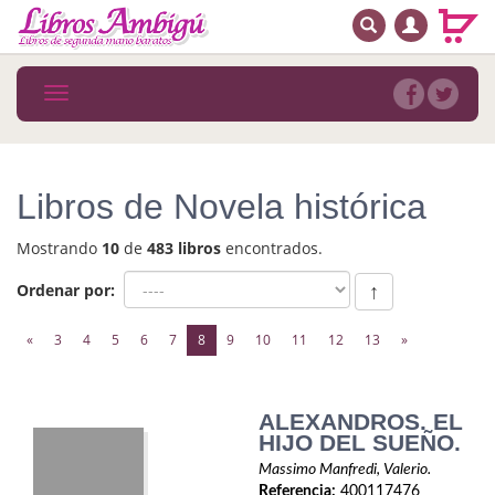
BUSCAR
MENÚ PRINCIPAL
Libros
Toggle
navigation
Novedades
Notícias
Libros de Novela histórica
MATERIAS
Mostrando
10
de
483 libros
encontrados.
Arte
Ordenar por:
↑
Astrología. Ocultismo
(current)
«
3
4
5
6
7
8
9
10
11
12
13
»
Autoayuda. Conocimiento personal
Autoayuda. Crecimiento personal
ALEXANDROS. EL
HIJO DEL SUEÑO.
Biografía
Massimo Manfredi, Valerio.
Referencia:
400117476