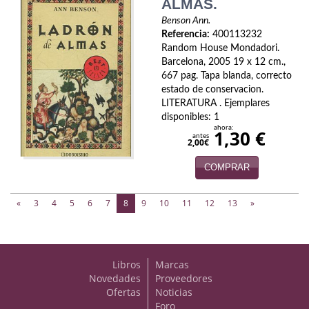
ALMAS.
Benson Ann.
Referencia:
400113232
Random House Mondadori.
Barcelona, 2005 19 x 12 cm.,
667 pag. Tapa blanda, correcto
estado de conservacion.
LITERATURA . Ejemplares
disponibles: 1
ahora:
1,30 €
antes
2,00€
COMPRAR
(current)
«
3
4
5
6
7
8
9
10
11
12
13
»
Libros
Marcas
Novedades
Proveedores
Ofertas
Noticias
Foro