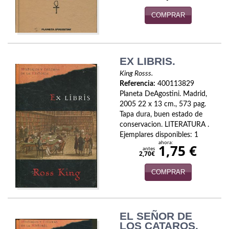
Naturaleza
COMPRAR
Novela Extranjera
Novela fantástica
EX LIBRIS.
Novela histórica
King Rosss.
Referencia:
400113829
Novela negra
Planeta DeAgostini. Madrid,
2005 22 x 13 cm., 573 pag.
Novela romántica
Tapa dura, buen estado de
conservacion. LITERATURA .
Otros idiomas
Ejemplares disponibles: 1
ahora:
1,75 €
antes
Papás, Mamás, bebés...
2,70€
COMPRAR
Papás, Mamás, Bebés...
Papás, Mamás, Bebés…
EL SEÑOR DE
Poesía
LOS CATAROS.