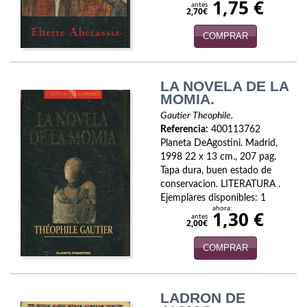
1,75 €
antes
2,70€
Viajes
COMPRAR
Viajesç
LA NOVELA DE LA
MOMIA.
Gautier Theophile.
Referencia:
400113762
Planeta DeAgostini. Madrid,
1998 22 x 13 cm., 207 pag.
Tapa dura, buen estado de
conservacion. LITERATURA .
Ejemplares disponibles: 1
ahora:
1,30 €
antes
2,00€
COMPRAR
LADRON DE