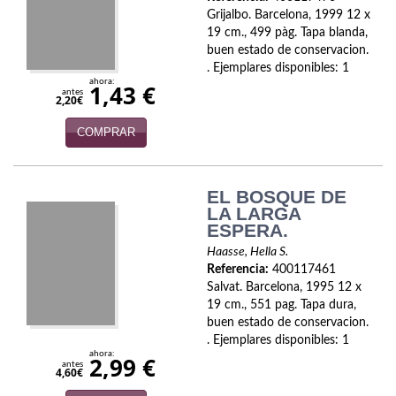
Biografías
Grijalbo. Barcelona, 1999 12 x
19 cm., 499 pàg. Tapa blanda,
Ciencia ficción
buen estado de conservacion.
. Ejemplares disponibles: 1
Cine
ahora:
1,43 €
antes
2,20€
Cocina
COMPRAR
Cómic
Cuentos y relatos
EL BOSQUE DE
LA LARGA
Deportes
ESPERA.
Haasse, Hella S.
Derecho
Referencia:
400117461
Salvat. Barcelona, 1995 12 x
Discos deVinilo. LP
19 cm., 551 pag. Tapa dura,
buen estado de conservacion.
Divulgación científica
. Ejemplares disponibles: 1
ahora:
2,99 €
antes
4,60€
DVD