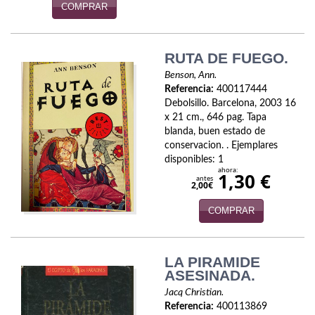
COMPRAR
Economía
Enciclopedias
RUTA DE FUEGO.
Ensayo
Benson, Ann.
Referencia:
400117444
Ensayo literario
Debolsillo. Barcelona, 2003 16
x 21 cm., 646 pag. Tapa
Filosofía
blanda, buen estado de
conservacion. . Ejemplares
Física y Química
disponibles: 1
ahora:
1,30 €
antes
2,00€
Física y química
COMPRAR
Guerra Civil Española
Historia
LA PIRAMIDE
ASESINADA.
historia
Jacq Christian.
Infantil y juvenil
Referencia:
400113869