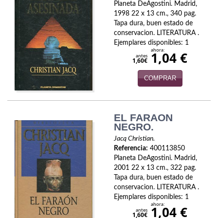
Planeta DeAgostini. Madrid,
1998 22 x 13 cm., 340 pag.
Infantil y juvenil. Nuevo!!
Tapa dura, buen estado de
conservacion. LITERATURA .
Infantil y juvenil. Nuevo!!!
Ejemplares disponibles: 1
ahora:
1,04 €
Informática
antes
1,60€
Literatura fantástica
COMPRAR
Literatura hispanoamericana
EL FARAON
Local
NEGRO.
Mafia y espionaje
Jacq Christian.
Referencia:
400113850
Matemáticas
Planeta DeAgostini. Madrid,
2001 22 x 13 cm., 322 pag.
Medicina
Tapa dura, buen estado de
conservacion. LITERATURA .
Ejemplares disponibles: 1
Música
ahora:
1,04 €
antes
1,60€