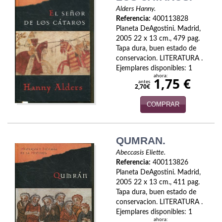
Política
Alders Hanny.
Referencia:
400113828
Psicología. Educación
Planeta DeAgostini. Madrid,
2005 22 x 13 cm., 479 pag.
Tapa dura, buen estado de
Religión
conservacion. LITERATURA .
Ejemplares disponibles: 1
Revistas
ahora:
1,75 €
antes
2,70€
Segunda Guerra Mundial
COMPRAR
Sobre Madrid
Teatro
QUMRAN.
Abeccasis Eliette.
Tema Local
Referencia:
400113826
Planeta DeAgostini. Madrid,
Terror
2005 22 x 13 cm., 411 pag.
Tapa dura, buen estado de
Terrorismo
conservacion. LITERATURA .
Ejemplares disponibles: 1
Varios
ahora: