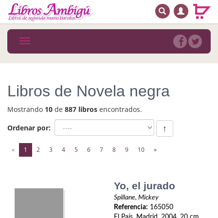
BUSCAR
MENÚ PRINCIPAL
Libros
Toggle
navigation
Novedades
Notícias
Libros de Novela negra
MATERIAS
Mostrando
10
de
887 libros
encontrados.
Arte
Ordenar por:
↑
Astrología. Ocultismo
(current)
«
1
2
3
4
5
6
7
8
9
10
»
Autoayuda. Conocimiento personal
Autoayuda. Crecimiento personal
Yo, el jurado
Spillane, Mickey
Biografía
Referencia:
165050
El País. Madrid. 2004. 20 cm.