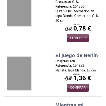
Chesterton, G. K.
Economía
Referencia:
164836
El País. Encuadernación en
Enciclopedias
tapa Blanda. Chesterton, G. K.
20 cm.
Ensayo
ahora:
0,78 €
antes
1,20€
Ensayo literario
COMPRAR
Filosofía
Física y Química
El juego de Berlín
Desghton, Len
Física y química
Referencia:
164822
Planeta. Tapa blanda. 18 cm.
Guerra Civil Española
ahora:
1,36 €
antes
2,10€
Historia
COMPRAR
historia
Infantil y juvenil
Mientras mi