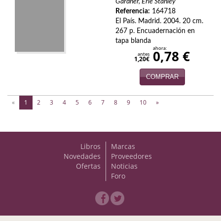
Gardner, Erle Stanley
Referencia:
164718
Viajes
El País. Madrid. 2004. 20 cm.
267 p. Encuadernación en
Viajesç
tapa blanda
ahora:
0,78 €
antes
1,20€
COMPRAR
(current)
«
1
2
3
4
5
6
7
8
9
10
»
Libros
Marcas
Novedades
Proveedores
Ofertas
Noticias
Foro