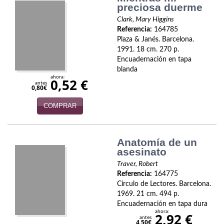
preciosa duerme
Infantil y juvenil. Nuevo!!
Clark, Mary Higgins
Referencia:
164785
Infantil y juvenil. Nuevo!!!
Plaza & Janés. Barcelona.
1991. 18 cm. 270 p.
Informática
Encuadernación en tapa
blanda
Literatura fantástica
ahora:
0,52 €
antes
0,80€
Literatura hispanoamericana
COMPRAR
Local
Anatomía de un
Mafia y espionaje
asesinato
Matemáticas
Traver, Robert
Referencia:
164775
Medicina
Circulo de Lectores. Barcelona.
1969. 21 cm. 494 p.
Música
Encuadernación en tapa dura
ahora:
2,92 €
antes
4,50€