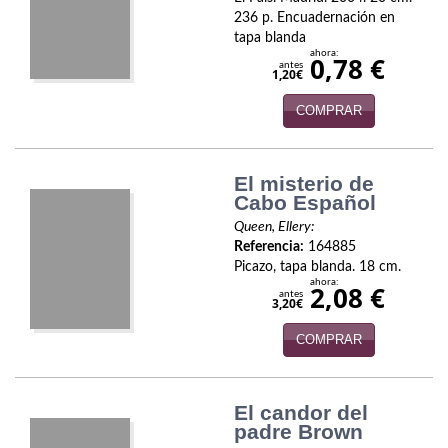
Biografías
236 p. Encuadernación en
tapa blanda
Ciencia ficción
ahora:
0,78 €
antes
1,20€
Cine
COMPRAR
Cocina
Cómic
El misterio de
Cabo Español
Cuentos y relatos
Queen, Ellery:
Referencia:
164885
Deportes
Picazo, tapa blanda. 18 cm.
ahora:
2,08 €
Derecho
antes
3,20€
Discos deVinilo. LP
COMPRAR
Divulgación científica
El candor del
DVD
padre Brown