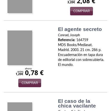
2,08 €
3,20€
Política
COMPRAR
Psicología. Educación
Religión
El agente secreto
Revistas
Conrad, Joseph
Referencia:
164759
MDS Books/Mediasat.
Segunda Guerra Mundial
Madrid. 2003. 21 cm. 286 p.
Encuadernación en tapa dura
Sobre Madrid
de editorial con sobrecubierta.
El mundo.
Teatro
ahora:
0,78 €
antes
1,20€
Tema Local
COMPRAR
Terror
Terrorismo
El caso de la
chica vacilante
Varios