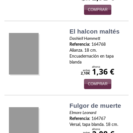
Naturaleza
COMPRAR
Novela Extranjera
Novela fantástica
El halcon maltés
Novela histórica
Dashiell Hammett
Referencia:
164768
Novela negra
Alianza. 18 cm.
Encuadernación en tapa
blanda
Novela romántica
ahora:
1,36 €
antes
2,10€
Otros idiomas
COMPRAR
Papás, Mamás, bebés...
Papás, Mamás, Bebés...
Fulgor de muerte
Papás, Mamás, Bebés…
Elmore Leonard
Referencia:
164767
Versal, tapa blanda. 18 cm.
Poesía
ahora:
antes