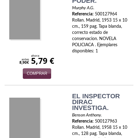
PODER.
Naturaleza
Murphy A.G.
Novela Extranjera
Referencia:
500127964
Rollan. Madrid, 1953 15 x 10
Novela fantástica
cm., 159 pag. Tapa blanda,
correcto estado de
conservacion. NOVELA
Novela histórica
POLICIACA . Ejemplares
disponibles: 1
Novela negra
ahora:
5,79 €
antes
8,90€
Novela romántica
COMPRAR
Otros idiomas
Papás, Mamás, bebés...
EL INSPECTOR
DIRAC
Papás, Mamás, Bebés...
INVESTIGA.
Benson Anthony.
Papás, Mamás, Bebés…
Referencia:
500127963
Rollan. Madrid, 1958 15 x 10
Poesía
cm., 128 pag. Tapa blanda,