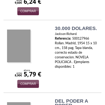
6,24 €
antes
9,60€
Infantil y juvenil. Nuevo!!
COMPRAR
Infantil y juvenil. Nuevo!!!
Informática
30.000 DOLARES.
Jackson Richard.
Literatura fantástica
Referencia:
500127966
Rollan. Madrid, 1954 15 x 10
Literatura hispanoamericana
cm., 158 pag. Tapa blanda,
correcto estado de
Local
conservacion. NOVELA
POLICIACA . Ejemplares
Mafia y espionaje
disponibles: 1
ahora:
5,79 €
antes
8,90€
Matemáticas
COMPRAR
Medicina
Música
DEL PODER A