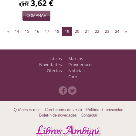
3,62 €
antes
5,57€
COMPRAR
(current)
«
14
15
16
17
18
19
20
21
22
23
24
»
Libros
Marcas
Novedades
Proveedores
Ofertas
Noticias
Foro
Quiénes somos
Condiciones de venta
Política de privacidad
Boletín de novedades
Contactar