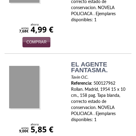
correcto estado de
Política
conservacion. NOVELA
POLICIACA . Ejemplares
Psicología. Educación
disponibles: 1
ahora:
4,99 €
antes
Religión
7,68€
COMPRAR
Revistas
Segunda Guerra Mundial
EL AGENTE
Sobre Madrid
FANTASMA.
Tavin O.C.
Teatro
Referencia:
500127962
Rollan. Madrid, 1954 15 x 10
Tema Local
cm., 158 pag. Tapa blanda,
correcto estado de
Terror
conservacion. NOVELA
POLICIACA . Ejemplares
Terrorismo
disponibles: 1
ahora:
5,85 €
antes
9,00€
Varios