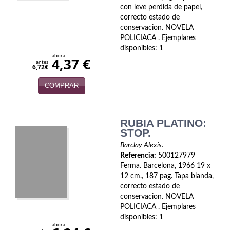
con leve perdida de papel,
Economía
correcto estado de
conservacion. NOVELA
Enciclopedias
POLICIACA . Ejemplares
disponibles: 1
Ensayo
ahora:
4,37 €
antes
6,72€
Ensayo literario
COMPRAR
Filosofía
Física y Química
RUBIA PLATINO:
STOP.
Física y química
Barclay Alexis.
Referencia:
500127979
Guerra Civil Española
Ferma. Barcelona, 1966 19 x
12 cm., 187 pag. Tapa blanda,
Historia
correcto estado de
conservacion. NOVELA
historia
POLICIACA . Ejemplares
disponibles: 1
Infantil y juvenil
ahora: