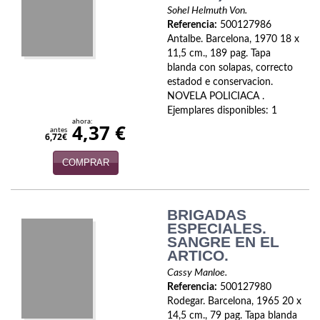
Biografías
Sohel Helmuth Von.
Referencia:
500127986
Ciencia ficción
Antalbe. Barcelona, 1970 18 x
11,5 cm., 189 pag. Tapa
Cine
blanda con solapas, correcto
estadod e conservacion.
Cocina
NOVELA POLICIACA .
Ejemplares disponibles: 1
Cómic
ahora:
4,37 €
antes
6,72€
Cuentos y relatos
COMPRAR
Deportes
Derecho
BRIGADAS
ESPECIALES.
SANGRE EN EL
Discos deVinilo. LP
ARTICO.
Divulgación científica
Cassy Manloe.
Referencia:
500127980
DVD
Rodegar. Barcelona, 1965 20 x
14,5 cm., 79 pag. Tapa blanda