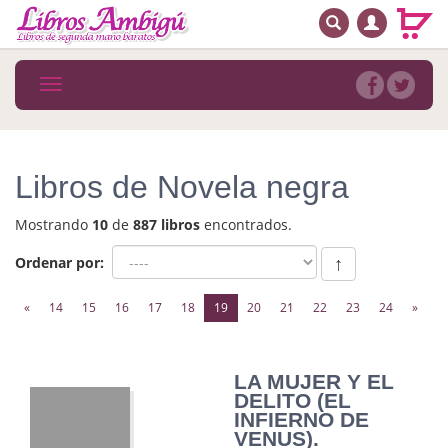
BUSCAR
MENÚ PRINCIPAL
Libros
Toggle
navigation
Novedades
Notícias
Libros de Novela negra
MATERIAS
Mostrando
10
de
887 libros
encontrados.
Arte
Ordenar por:
↑
Astrología. Ocultismo
(current)
«
14
15
16
17
18
19
20
21
22
23
24
»
Autoayuda. Conocimiento personal
Autoayuda. Crecimiento personal
LA MUJER Y EL
DELITO (EL
Biografía
INFIERNO DE
VENUS).