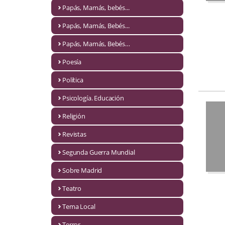
Naturaleza
Papás, Mamás, bebés...
Novela Extranjera
Papás, Mamás, Bebés...
Novela fantástica
Papás, Mamás, Bebés…
Poesía
Novela histórica
Política
Novela negra
Psicología. Educación
Novela romántica
Religión
Otros idiomas
Revistas
Papás, Mamás, bebés...
Segunda Guerra Mundial
Papás, Mamás, Bebés...
Sobre Madrid
Teatro
Papás, Mamás, Bebés…
Tema Local
Poesía
Terror