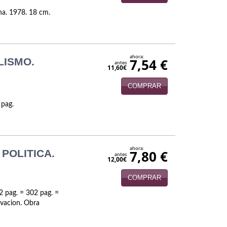
na. 1978. 18 cm.
ahora:
LISMO.
7,54 €
antes
11,60€
COMPRAR
 pag.
ahora:
 POLITICA.
7,80 €
antes
12,00€
COMPRAR
2 pag. = 302 pag. =
rvacion. Obra