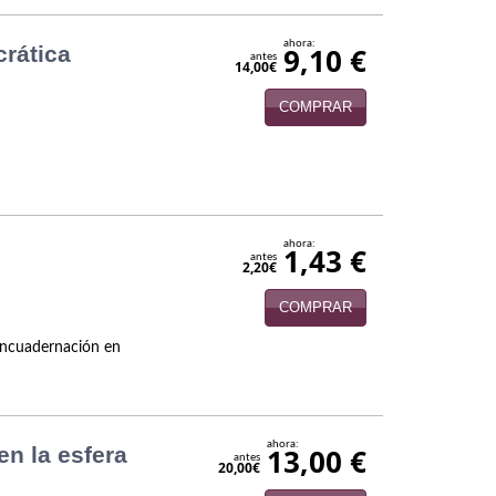
ahora:
rática
9,10 €
antes
14,00€
COMPRAR
ahora:
1,43 €
antes
2,20€
COMPRAR
 Encuadernación en
ahora:
en la esfera
13,00 €
antes
20,00€