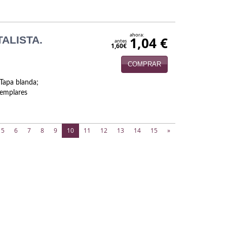
ahora:
ALISTA.
1,04 €
antes
1,60€
COMPRAR
 Tapa blanda;
emplares
(current)
5
6
7
8
9
10
11
12
13
14
15
»