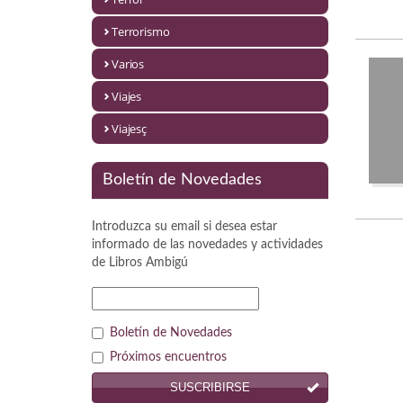
Política
Terrorismo
Psicología. Educación
Varios
Religión
Viajes
Revistas
Viajesç
Segunda Guerra Mundial
Boletín de Novedades
Sobre Madrid
Introduzca su email si desea estar
Teatro
informado de las novedades y actividades
de
Libros Ambigú
Tema Local
Terror
Boletín de Novedades
Terrorismo
Próximos encuentros
SUSCRIBIRSE
Varios