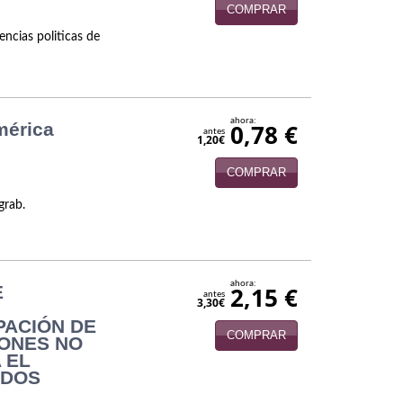
COMPRAR
encias politicas de
ahora:
mérica
0,78 €
antes
1,20€
COMPRAR
grab.
ahora:
E
2,15 €
antes
3,30€
PACIÓN DE
COMPRAR
ONES NO
 EL
NDOS