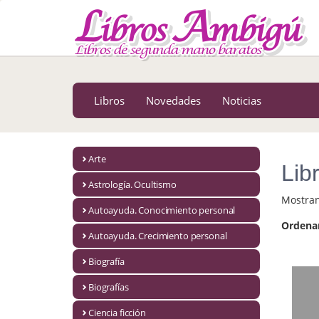
MENÚ PRINCIPAL
Libros
Novedades
Libros
Novedades
Noticias
Notícias
MATERIAS
Arte
Lib
Arte
Astrología. Ocultismo
Mostra
Astrología. Ocultismo
Autoayuda. Conocimiento personal
Ordena
Autoayuda. Conocimiento personal
Autoayuda. Crecimiento personal
Autoayuda. Crecimiento personal
Biografía
Biografías
Biografía
Ciencia ficción