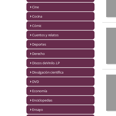
Biografías
Cine
Ciencia ficción
Cocina
Cine
Cómic
Cocina
Cuentos y relatos
Cómic
Deportes
Derecho
Cuentos y relatos
Discos deVinilo. LP
Deportes
Divulgación científica
Derecho
DVD
Discos deVinilo. LP
Economía
Divulgación científica
Enciclopedias
DVD
Ensayo