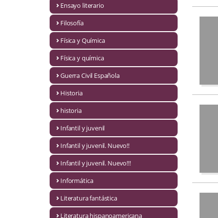
Ensayo literario
Economía
Filosofía
Enciclopedias
Física y Química
Ensayo
Física y química
Ensayo literario
Guerra Civil Española
Filosofía
Historia
Física y Química
historia
Infantil y juvenil
Física y química
Infantil y juvenil. Nuevo!!
Guerra Civil Española
Infantil y juvenil. Nuevo!!!
Historia
Informática
historia
Literatura fantástica
Infantil y juvenil
Literatura hispanoamericana