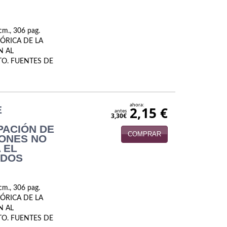
cm., 306 pag.
TÓRICA DE LA
N AL
TO. FUENTES DE
ahora:
E
2,15 €
antes
3,30€
PACIÓN DE
COMPRAR
ONES NO
 EL
NDOS
cm., 306 pag.
TÓRICA DE LA
N AL
TO. FUENTES DE