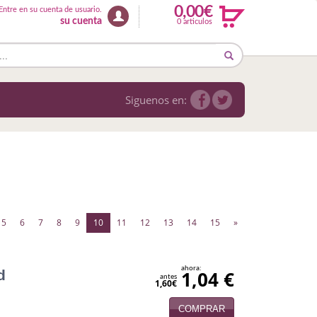
0,00€
Entre en su cuenta de usuario.
su cuenta
0 articulos
Siguenos en:
(current)
5
6
7
8
9
10
11
12
13
14
15
»
ahora:
d
1,04 €
antes
1,60€
COMPRAR