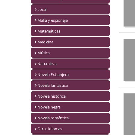
Infantil y juvenil. Nuevo!!
Local
Mafia y espionaje
Infantil y juvenil. Nuevo!!!
Matemáticas
Informática
Medicina
Literatura fantástica
Música
Literatura hispanoamericana
Naturaleza
Local
Novela Extranjera
Mafia y espionaje
Novela fantástica
Novela histórica
Matemáticas
Novela negra
Medicina
Novela romántica
Música
Otros idiomas