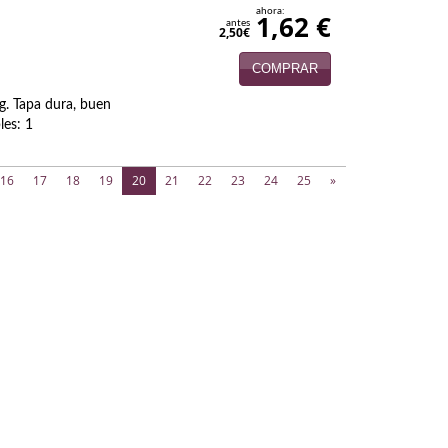
ahora:
1,62 €
antes
2,50€
COMPRAR
g. Tapa dura, buen
les: 1
(current)
16
17
18
19
20
21
22
23
24
25
»