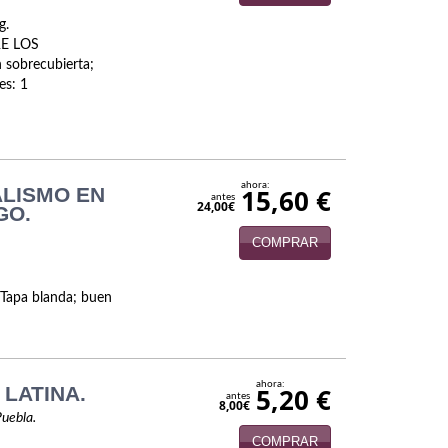
g.
E LOS
sobrecubierta;
es: 1
ahora:
ALISMO EN
15,60 €
antes
24,00€
GO.
COMPRAR
 Tapa blanda; buen
ahora:
LATINA.
5,20 €
antes
8,00€
Puebla.
COMPRAR