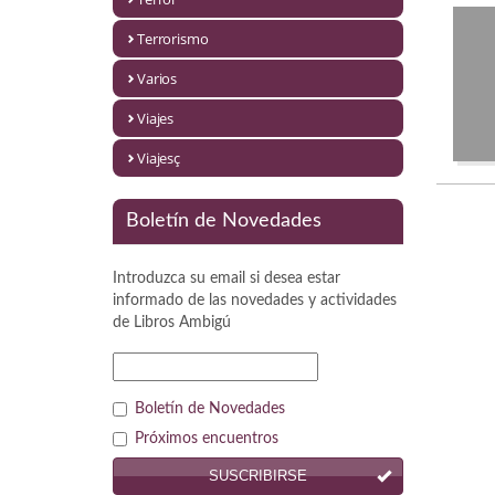
Política
Terrorismo
Psicología. Educación
Varios
Religión
Viajes
Revistas
Viajesç
Segunda Guerra Mundial
Boletín de Novedades
Sobre Madrid
Introduzca su email si desea estar
Teatro
informado de las novedades y actividades
de
Libros Ambigú
Tema Local
Terror
Boletín de Novedades
Terrorismo
Próximos encuentros
SUSCRIBIRSE
Varios