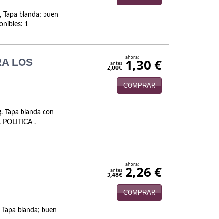
, Tapa blanda; buen
nibles: 1
ahora:
RA LOS
1,30 €
antes
2,00€
COMPRAR
g. Tapa blanda con
s. POLITICA .
ahora:
2,26 €
antes
3,48€
COMPRAR
 Tapa blanda; buen