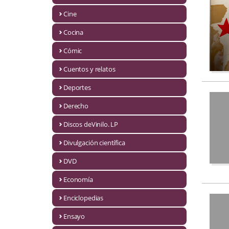
Biografías
Cine
Ciencia ficción
Cocina
Cine
Cómic
Cocina
Cuentos y relatos
Cómic
Deportes
Derecho
Cuentos y relatos
Discos deVinilo. LP
Deportes
Divulgación científica
Derecho
DVD
Discos deVinilo. LP
Economía
Divulgación científica
Enciclopedias
DVD
Ensayo