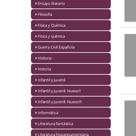
Ensayo literario
Economía
Filosofía
Enciclopedias
Física y Química
Ensayo
Física y química
Ensayo literario
Guerra Civil Española
Filosofía
Historia
Física y Química
historia
Infantil y juvenil
Física y química
Infantil y juvenil. Nuevo!!
Guerra Civil Española
Infantil y juvenil. Nuevo!!!
Historia
Informática
historia
Literatura fantástica
Infantil y juvenil
Literatura hispanoamericana