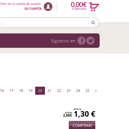
0,00€
Entre en su cuenta de usuario.
su cuenta
0 articulos
Siguenos en:
(current)
16
17
18
19
20
21
22
23
24
25
»
ahora:
1,30 €
antes
2,00€
COMPRAR