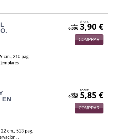
ahora:
EL
3,90 €
antes
6,00€
O.
COMPRAR
9 cm., 210 pag.
Ejemplares
ahora:
Y
5,85 €
antes
9,00€
 EN
COMPRAR
 22 cm., 513 pag.
rvacion. .