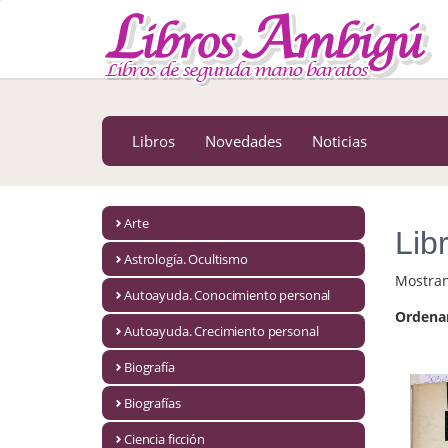
MENÚ PRINCIPAL
Libros
Novedades
Libros
Novedades
Noticias
Notícias
MATERIAS
Arte
Lib
Arte
Astrología. Ocultismo
Mostra
Astrología. Ocultismo
Autoayuda. Conocimiento personal
Ordena
Autoayuda. Conocimiento personal
Autoayuda. Crecimiento personal
Autoayuda. Crecimiento personal
Biografía
Biografías
Biografía
Ciencia ficción