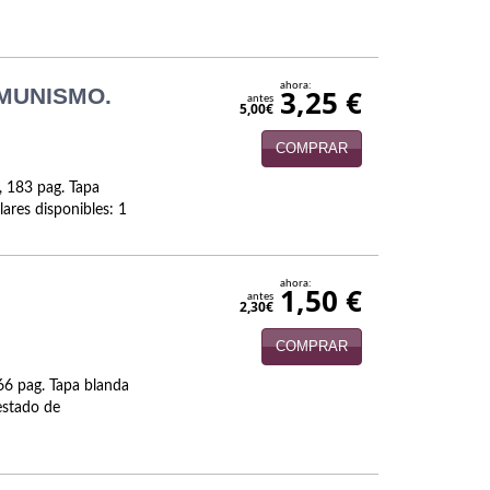
ahora:
MUNISMO.
3,25 €
antes
5,00€
COMPRAR
, 183 pag. Tapa
ares disponibles: 1
ahora:
1,50 €
antes
2,30€
COMPRAR
66 pag. Tapa blanda
estado de