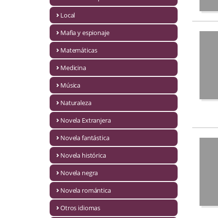
Infantil y juvenil. Nuevo!!
Local
Mafia y espionaje
Infantil y juvenil. Nuevo!!!
Matemáticas
Informática
Medicina
Literatura fantástica
Música
Literatura hispanoamericana
Naturaleza
Local
Novela Extranjera
Mafia y espionaje
Novela fantástica
Novela histórica
Matemáticas
Novela negra
Medicina
Novela romántica
Música
Otros idiomas