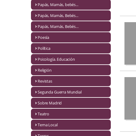
Naturaleza
Papás, Mamás, bebés...
Novela Extranjera
Papás, Mamás, Bebés...
Novela fantástica
Papás, Mamás, Bebés…
Poesía
Novela histórica
Política
Novela negra
Psicología. Educación
Novela romántica
Religión
Otros idiomas
Revistas
Papás, Mamás, bebés...
Segunda Guerra Mundial
Papás, Mamás, Bebés...
Sobre Madrid
Teatro
Papás, Mamás, Bebés…
Tema Local
Poesía
Terror