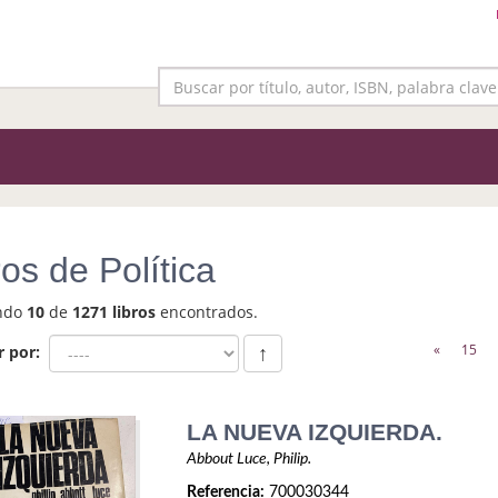
ros de Política
ndo
10
de
1271 libros
encontrados.
«
15
r por:
↑
LA NUEVA IZQUIERDA.
Abbout Luce, Philip.
Referencia:
700030344