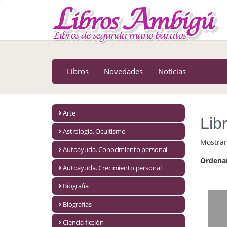
MENÚ PRINCIPAL
Libros
Novedades
Libros
Novedades
Noticias
Notícias
MATERIAS
Arte
Lib
Arte
Astrología. Ocultismo
Mostra
Astrología. Ocultismo
Autoayuda. Conocimiento personal
Ordena
Autoayuda. Conocimiento personal
Autoayuda. Crecimiento personal
Autoayuda. Crecimiento personal
Biografía
Biografías
Biografía
Ciencia ficción