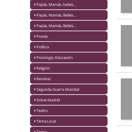
Naturaleza
Papás, Mamás, bebés...
Novela Extranjera
Papás, Mamás, Bebés...
Novela fantástica
Papás, Mamás, Bebés…
Poesía
Novela histórica
Política
Novela negra
Psicología. Educación
Novela romántica
Religión
Otros idiomas
Revistas
Papás, Mamás, bebés...
Segunda Guerra Mundial
Papás, Mamás, Bebés...
Sobre Madrid
Teatro
Papás, Mamás, Bebés…
Tema Local
Poesía
Terror