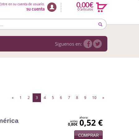
0,00€
Entre en su cuenta de usuario.
su cuenta
0 articulos
Siguenos en:
(current)
«
1
2
3
4
5
6
7
8
9
10
»
ahora:
mérica
0,52 €
antes
0,80€
COMPRAR