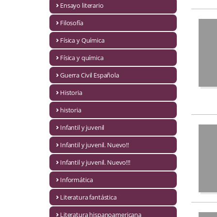
Ensayo literario
Economía
Filosofía
Enciclopedias
Física y Química
Ensayo
Física y química
Ensayo literario
Guerra Civil Española
Filosofía
Historia
Física y Química
historia
Infantil y juvenil
Física y química
Infantil y juvenil. Nuevo!!
Guerra Civil Española
Infantil y juvenil. Nuevo!!!
Historia
Informática
historia
Literatura fantástica
Infantil y juvenil
Literatura hispanoamericana