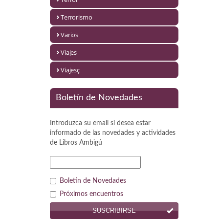
Política
Terrorismo
Psicología. Educación
Varios
Religión
Viajes
Revistas
Viajesç
Segunda Guerra Mundial
Boletín de Novedades
Sobre Madrid
Introduzca su email si desea estar
Teatro
informado de las novedades y actividades
de
Libros Ambigú
Tema Local
Terror
Boletín de Novedades
Terrorismo
Próximos encuentros
SUSCRIBIRSE
Varios