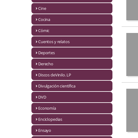
Biografías
Cine
Ciencia ficción
Cocina
Cine
Cómic
Cocina
Cuentos y relatos
Cómic
Deportes
Derecho
Cuentos y relatos
Discos deVinilo. LP
Deportes
Divulgación científica
Derecho
DVD
Discos deVinilo. LP
Economía
Divulgación científica
Enciclopedias
DVD
Ensayo