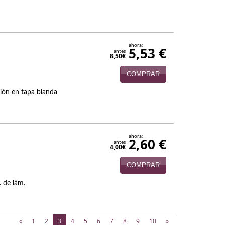
ahora:
5,53 €
antes
8,50€
COMPRAR
ión en tapa blanda
ahora:
2,60 €
antes
4,00€
COMPRAR
. de lám.
(current)
«
1
2
3
4
5
6
7
8
9
10
»