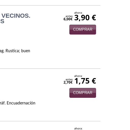
ahora:
 VECINOS.
3,90 €
antes
6,00€
OS
COMPRAR
ag. Rustica; buen
ahora:
1,75 €
antes
2,70€
COMPRAR
gráf. Encuadernación
ahora: