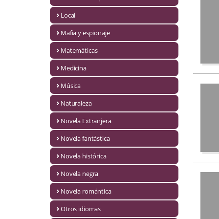
Infantil y juvenil. Nuevo!!
Local
Mafia y espionaje
Infantil y juvenil. Nuevo!!!
Matemáticas
Informática
Medicina
Literatura fantástica
Música
Literatura hispanoamericana
Naturaleza
Local
Novela Extranjera
Mafia y espionaje
Novela fantástica
Novela histórica
Matemáticas
Novela negra
Medicina
Novela romántica
Música
Otros idiomas