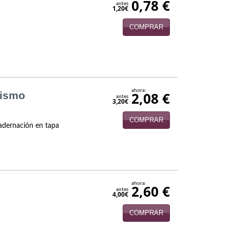
0,78 €
antes
1,20€
COMPRAR
.
ahora:
nismo
2,08 €
antes
3,20€
COMPRAR
uadernación en tapa
ahora:
2,60 €
antes
4,00€
COMPRAR