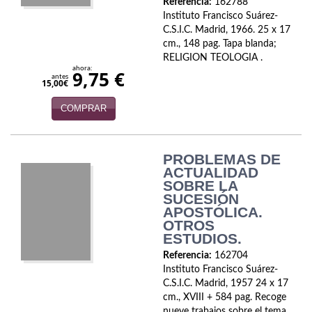
Referencia:
162788
Instituto Francisco Suárez-
Infantil y juvenil. Nuevo!!
C.S.I.C. Madrid, 1966. 25 x 17
cm., 148 pag. Tapa blanda;
Infantil y juvenil. Nuevo!!!
RELIGION TEOLOGIA .
ahora:
9,75 €
antes
Informática
15,00€
Literatura fantástica
COMPRAR
Literatura hispanoamericana
PROBLEMAS DE
Local
ACTUALIDAD
SOBRE LA
Mafia y espionaje
SUCESIÓN
APOSTÓLICA.
OTROS
Matemáticas
ESTUDIOS.
Medicina
Referencia:
162704
Instituto Francisco Suárez-
Música
C.S.I.C. Madrid, 1957 24 x 17
cm., XVIII + 584 pag. Recoge
nueve trabajos sobre el tema.