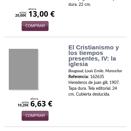
Política
dura. 22 cm.
ahora:
13,00 €
antes
20,00€
Psicología. Educación
COMPRAR
Religión
Revistas
El Cristianismo y
los tiempos
Segunda Guerra Mundial
presentes, IV: la
iglesia
Sobre Madrid
Bougaud, Louis Emile. Monseñor
Referencia:
162635
Teatro
Herederos de juan gili, 1907.
Tapa dura. Tela editorial. 24
Tema Local
cm. Cubierta deslucida.
ahora:
6,63 €
Terror
antes
10,20€
Terrorismo
COMPRAR
Varios