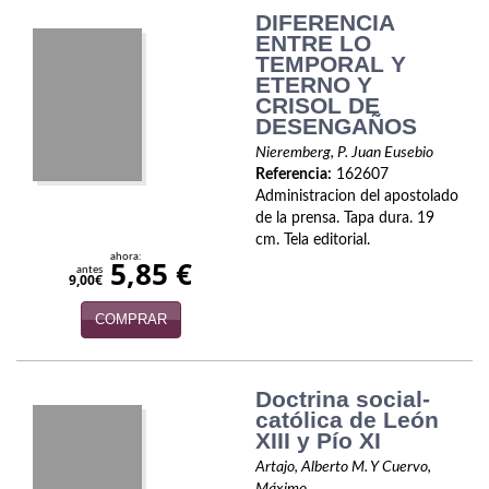
DIFERENCIA
Viajes
ENTRE LO
TEMPORAL Y
Viajesç
ETERNO Y
CRISOL DE
DESENGAÑOS
Nieremberg, P. Juan Eusebio
Referencia:
162607
Administracion del apostolado
de la prensa. Tapa dura. 19
cm. Tela editorial.
ahora:
5,85 €
antes
9,00€
COMPRAR
Doctrina social-
católica de León
XIII y Pío XI
Artajo, Alberto M. Y Cuervo,