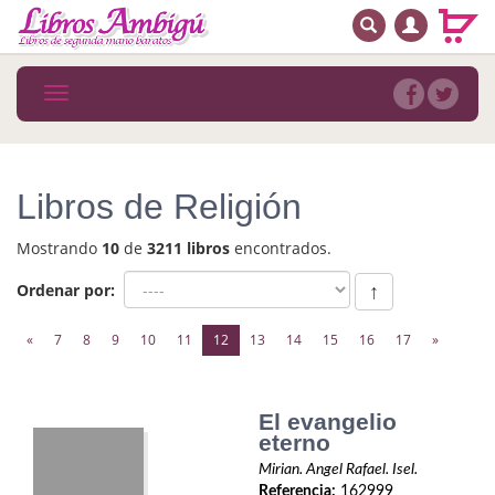
BUSCAR
MENÚ PRINCIPAL
Libros
Toggle
navigation
Novedades
Notícias
Libros de Religión
MATERIAS
Mostrando
10
de
3211 libros
encontrados.
Arte
Ordenar por:
↑
Astrología. Ocultismo
(current)
«
7
8
9
10
11
12
13
14
15
16
17
»
Autoayuda. Conocimiento personal
Autoayuda. Crecimiento personal
El evangelio
eterno
Biografía
Mirian. Angel Rafael. Isel.
Referencia:
162999