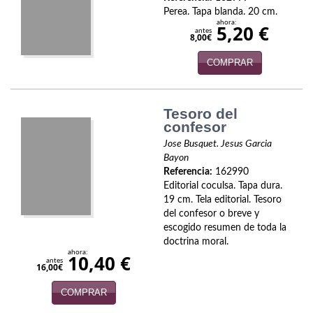
Biografías
Perea. Tapa blanda. 20 cm.
ahora:
5,20 €
Ciencia ficción
antes
8,00€
Cine
COMPRAR
Cocina
Tesoro del
Cómic
confesor
Jose Busquet. Jesus Garcia
Cuentos y relatos
Bayon
Referencia:
162990
Deportes
Editorial coculsa. Tapa dura.
19 cm. Tela editorial. Tesoro
Derecho
del confesor o breve y
escogido resumen de toda la
Discos deVinilo. LP
doctrina moral.
ahora:
10,40 €
antes
Divulgación científica
16,00€
COMPRAR
DVD