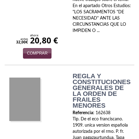
Naturaleza
En el apartado Otros Estudios:
"LOS SACRAMENTOS "DE
Novela Extranjera
NECESIDAD" ANTE LAS
CIRCUNSTANCIAS QUE LO
Novela fantástica
IMPIDEN O ...
ahora:
20,80 €
Novela histórica
antes
32,00€
Novela negra
COMPRAR
Novela romántica
REGLA Y
Otros idiomas
CONSTITUCIONES
GENERALES DE
Papás, Mamás, bebés...
LA ORDEN DE
FRAILES
MENORES
Papás, Mamás, Bebés...
Referencia:
162638
Papás, Mamás, Bebés…
Tip. De el eco franciscano.
1909. unica version española
Poesía
autorizada por el rmo. P. fr.
Juan pagazaurtundua. Tapa