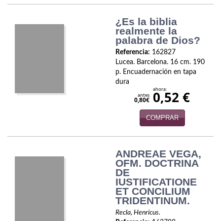
Economía
¿Es la biblia
Enciclopedias
realmente la
palabra de Dios?
Ensayo
Referencia:
162827
Lucea. Barcelona. 16 cm. 190
Ensayo literario
p. Encuadernación en tapa
dura
Filosofía
ahora:
0,52 €
antes
0,80€
Física y Química
COMPRAR
Física y química
ANDREAE VEGA,
Guerra Civil Española
OFM. DOCTRINA
DE
Historia
IUSTIFICATIONE
ET CONCILIUM
historia
TRIDENTINUM.
Recla, Henricus.
Infantil y juvenil