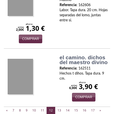
Máximo
Referencia:
162606
Labor. Tapa dura. 20 cm. Hojas
separadas del lomo, juntas
entre si.
ahora:
1,30 €
antes
2,00€
COMPRAR
el camino. dichos
del maestro divino
Referencia:
162511
Hechos t dihos. Tapa dura. 9
cm.
ahora:
3,90 €
antes
6,00€
COMPRAR
(current)
«
7
8
9
10
11
12
13
14
15
16
17
»