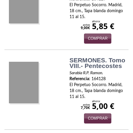
Biografías
El Perpetuo Socorro. Madrid,
18 cm., Tapa blanda domingo
Ciencia ficción
11 al 15.
ahora:
5,85 €
Cine
antes
9,00€
Cocina
COMPRAR
Cómic
SERMONES. Tomo
Cuentos y relatos
VIII.- Pentecostes
Sarabia R.P. Ramon.
Deportes
Referencia:
164128
El Perpetuo Socorro. Madrid,
Derecho
18 cm., Tapa blanda domingo
11 al 15.
Discos deVinilo. LP
ahora:
5,00 €
antes
7,70€
Divulgación científica
COMPRAR
DVD