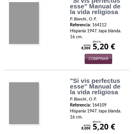
"Si vis perfectus
Política
esse" Manual de
la vida religiosa
Psicología. Educación
P. Bianchi , O. P.
Referencia:
164112
Religión
Hispania 1947. tapa blanda.
16 cm.
Revistas
ahora:
5,20 €
antes
8,00€
Segunda Guerra Mundial
COMPRAR
Sobre Madrid
"Si vis perfectus
Teatro
esse" Manual de
la vida religiosa
Tema Local
P. Bianchi , O. P.
Terror
Referencia:
164109
Hispania 1947. tapa blanda.
16 cm.
Terrorismo
ahora:
5,20 €
antes
8,00€
Varios