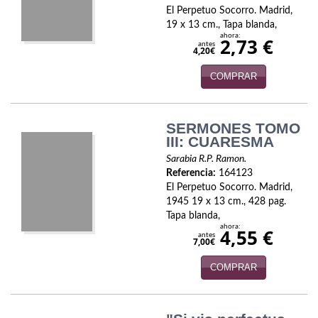
Naturaleza
El Perpetuo Socorro. Madrid,
19 x 13 cm., Tapa blanda,
Novela Extranjera
ahora:
2,73 €
antes
4,20€
Novela fantástica
COMPRAR
Novela histórica
Novela negra
SERMONES TOMO
III: CUARESMA
Novela romántica
Sarabia R.P. Ramon.
Referencia:
164123
Otros idiomas
El Perpetuo Socorro. Madrid,
1945 19 x 13 cm., 428 pag.
Papás, Mamás, bebés...
Tapa blanda,
ahora:
4,55 €
antes
Papás, Mamás, Bebés...
7,00€
COMPRAR
Papás, Mamás, Bebés…
Poesía