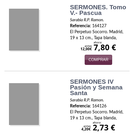
Economía
SERMONES. Tomo
V.- Pascua
Enciclopedias
Sarabia R.P. Ramon.
Referencia:
164127
Ensayo
El Perpetuo Socorro. Madrid,
19 x 13 cm., Tapa blanda,
Ensayo literario
ahora:
7,80 €
antes
12,00€
Filosofía
COMPRAR
Física y Química
Física y química
SERMONES IV
Pasión y Semana
Santa
Guerra Civil Española
Sarabia R.P. Ramon.
Historia
Referencia:
164126
El Perpetuo Socorro. Madrid,
historia
19 x 13 cm., Tapa blanda,
ahora:
2,73 €
antes
4,20€
Infantil y juvenil