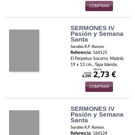
COMPRAR
Infantil y juvenil. Nuevo!!
Infantil y juvenil. Nuevo!!!
SERMONES IV
Pasión y Semana
Informática
Santa
Literatura fantástica
Sarabia R.P. Ramon.
Referencia:
164125
El Perpetuo Socorro. Madrid,
Literatura hispanoamericana
19 x 13 cm., Tapa blanda,
ahora:
2,73 €
Local
antes
4,20€
Mafia y espionaje
COMPRAR
Matemáticas
SERMONES IV
Medicina
Pasión y Semana
Santa
Música
Sarabia R.P. Ramon.
Referencia:
164124