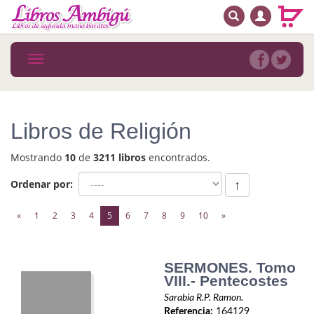
BUSCAR
MENÚ PRINCIPAL
Libros
Toggle
navigation
Novedades
Notícias
Libros de Religión
MATERIAS
Mostrando
10
de
3211 libros
encontrados.
Arte
Ordenar por:
↑
Astrología. Ocultismo
(current)
«
1
2
3
4
5
6
7
8
9
10
»
Autoayuda. Conocimiento personal
Autoayuda. Crecimiento personal
SERMONES. Tomo
VIII.- Pentecostes
Biografía
Sarabia R.P. Ramon.
Referencia:
164129