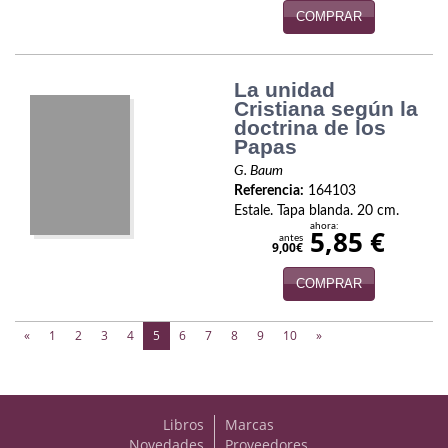
COMPRAR
Viajes
Viajesç
La unidad
Cristiana según la
doctrina de los
Papas
G. Baum
Referencia:
164103
Estale. Tapa blanda. 20 cm.
ahora:
5,85 €
antes
9,00€
COMPRAR
(current)
«
1
2
3
4
5
6
7
8
9
10
»
Libros
Marcas
Novedades
Proveedores