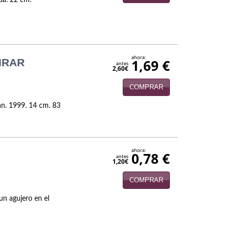
da. 22 cm.
ahora:
IRAR
1,69 €
antes
2,60€
COMPRAR
án. 1999. 14 cm. 83
ahora:
0,78 €
antes
1,20€
COMPRAR
un agujero en el