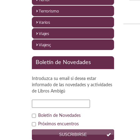
Política
Terrorismo
Psicología. Educación
Varios
Religión
Viajes
Revistas
Viajesç
Segunda Guerra Mundial
Boletín de Novedades
Sobre Madrid
Introduzca su email si desea estar
Teatro
informado de las novedades y actividades
de
Libros Ambigú
Tema Local
Terror
Boletín de Novedades
Terrorismo
Próximos encuentros
SUSCRIBIRSE
Varios