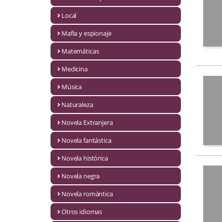
Infantil y juvenil. Nuevo!!
Local
Mafia y espionaje
Infantil y juvenil. Nuevo!!!
Matemáticas
Informática
Medicina
Literatura fantástica
Música
Literatura hispanoamericana
Naturaleza
Local
Novela Extranjera
Mafia y espionaje
Novela fantástica
Novela histórica
Matemáticas
Novela negra
Medicina
Novela romántica
Música
Otros idiomas