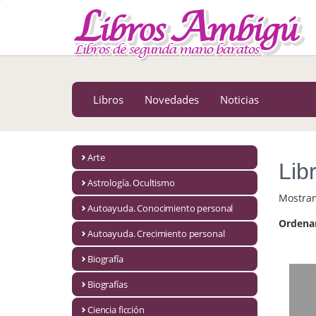
MENÚ PRINCIPAL
Libros
Novedades
Libros
Novedades
Noticias
Notícias
MATERIAS
Arte
Lib
Arte
Astrología. Ocultismo
Mostra
Astrología. Ocultismo
Autoayuda. Conocimiento personal
Ordena
Autoayuda. Conocimiento personal
Autoayuda. Crecimiento personal
Autoayuda. Crecimiento personal
Biografía
Biografías
Biografía
Ciencia ficción