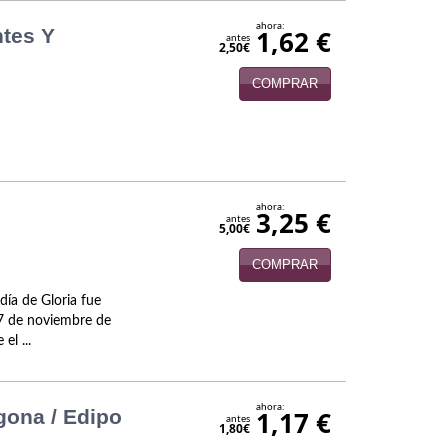
ahora:
ntes Y
1,62 €
antes
2,50€
COMPRAR
ahora:
3,25 €
antes
5,00€
COMPRAR
día de Gloria fue
17 de noviembre de
el ...
ahora:
ígona / Edipo
1,17 €
antes
1,80€