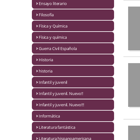
Ensayo literario
Economía
Filosofía
Enciclopedias
Física y Química
Ensayo
Física y química
Ensayo literario
Guerra Civil Española
Filosofía
Historia
Física y Química
historia
Infantil y juvenil
Física y química
Infantil y juvenil. Nuevo!!
Guerra Civil Española
Infantil y juvenil. Nuevo!!!
Historia
Informática
historia
Literatura fantástica
Infantil y juvenil
Literatura hispanoamericana