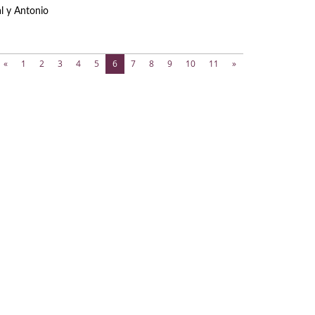
l y Antonio
(current)
«
1
2
3
4
5
6
7
8
9
10
11
»