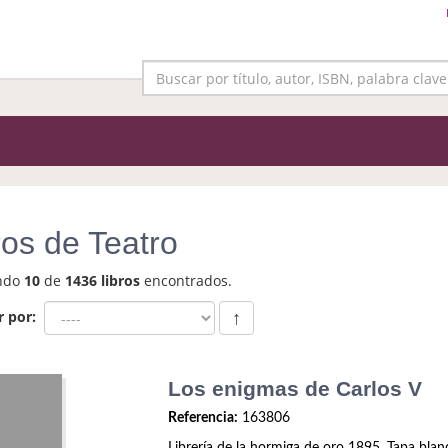
ros de Teatro
ndo
10
de
1436 libros
encontrados.
r por:
↑
Los enigmas de Carlos V
Referencia:
163806