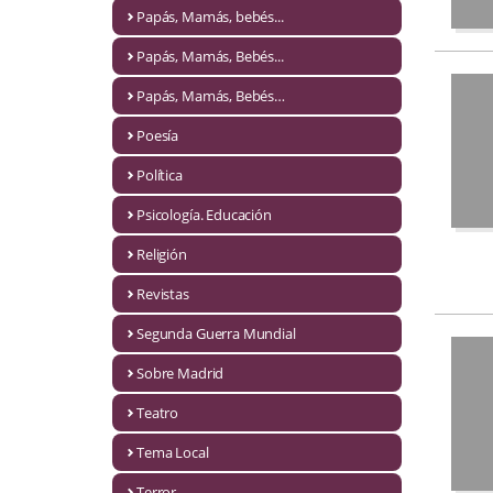
Naturaleza
Papás, Mamás, bebés...
Novela Extranjera
Papás, Mamás, Bebés...
Novela fantástica
Papás, Mamás, Bebés…
Poesía
Novela histórica
Política
Novela negra
Psicología. Educación
Novela romántica
Religión
Otros idiomas
Revistas
Papás, Mamás, bebés...
Segunda Guerra Mundial
Papás, Mamás, Bebés...
Sobre Madrid
Teatro
Papás, Mamás, Bebés…
Tema Local
Poesía
Terror