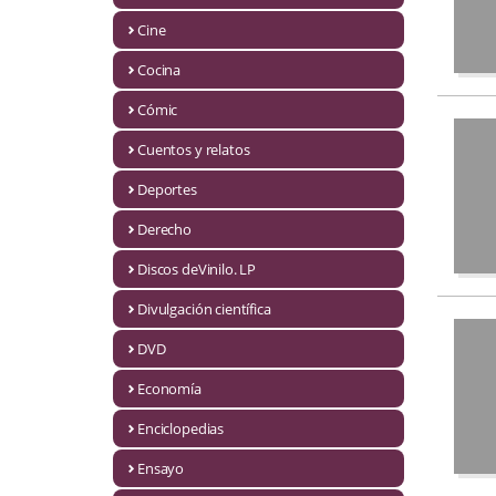
Biografías
Cine
Ciencia ficción
Cocina
Cine
Cómic
Cocina
Cuentos y relatos
Cómic
Deportes
Derecho
Cuentos y relatos
Discos deVinilo. LP
Deportes
Divulgación científica
Derecho
DVD
Discos deVinilo. LP
Economía
Divulgación científica
Enciclopedias
DVD
Ensayo