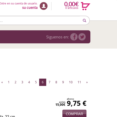
0,00€
Entre en su cuenta de usuario.
su cuenta
0 articulos
Siguenos en:
(current)
«
1
2
3
4
5
6
7
8
9
10
11
»
ahora:
9,75 €
antes
15,00€
COMPRAR