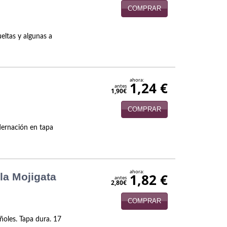
COMPRAR
ueltas y algunas a
ahora:
1,24 €
antes
1,90€
COMPRAR
dernación en tapa
ahora:
 la Mojigata
1,82 €
antes
2,80€
COMPRAR
añoles. Tapa dura. 17